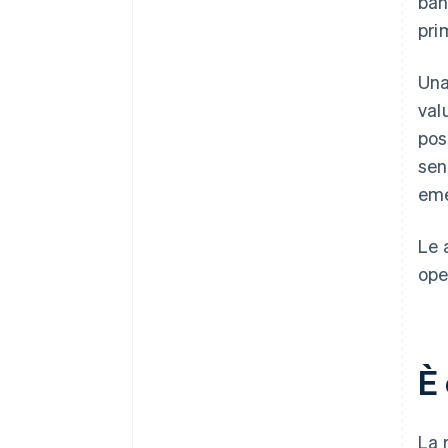
ban
pri
Una
val
pos
sen
eme
Le 
ope
È
La 