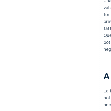
Una
val
for
pre
fat
Que
pot
neg
A
La 
not
anc