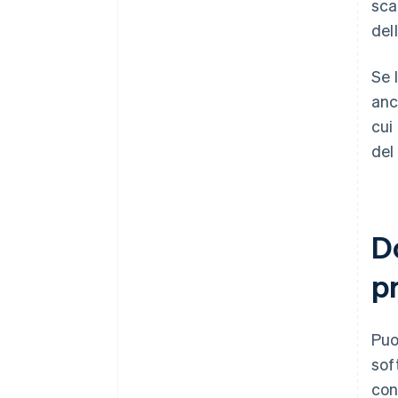
sca
del
Se 
anc
cui
del 
D
p
Puo
sof
con