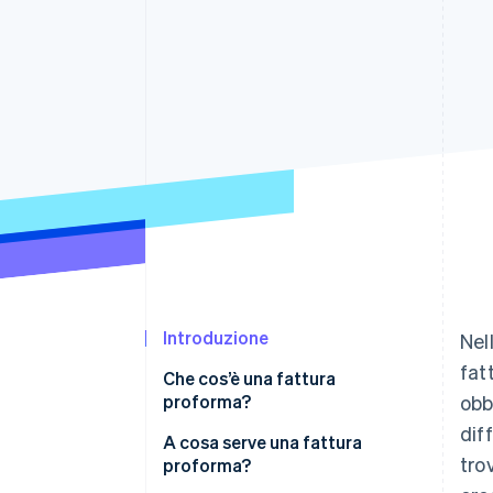
Link
Pagamento accelerato
Financial Connections
Conti finanziari collegati
Introduzione
Nel
fat
Che cos’è una fattura
proforma?
obb
dif
A cosa serve una fattura
tro
proforma?