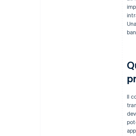
imp
int
Una
ban
Qu
p
Il 
tra
dev
pot
app