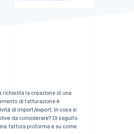
Stripe Sessions 2026
Scopri come Stripe sta
costruendo
l'infrastruttura
economica per l'IA.
Guarda ora
a richiesta la creazione di una
umento di fatturazione è
ività di import/export. In cosa si
ative da considerare? Di seguito
i una fattura proforma e su come