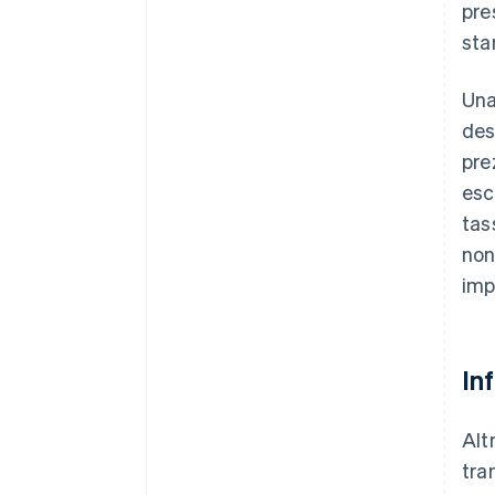
pre
sta
Una
des
pre
esc
tas
non
imp
In
Alt
tra