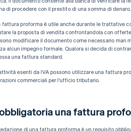
ca. Il documento consente alla banca di verificare la leg
ma di procedere con il prestito di una somma di denaro.
 fattura proforma è utile anche durante le trattative c
utare la proposta di vendita confrontandola con offerte d
sono modificare il documento come necessario man ma
za alcun impegno formale. Qualora si decida di contra
ssa una fattura standard.
attività esenti da IVA possono utilizzare una fattura p
razioni commerciali per l'ufficio tributario.
 obbligatoria una fattura pro
redazione di una fattura proforma è un requisito obbliga