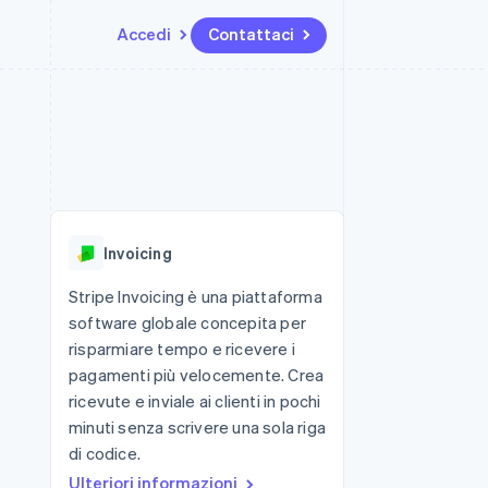
Accedi
Contattaci
Risorse
Ecosistema
Recapiti
me e marketplace
Altro
Integrazioni app
Partner
Contattaci
Product roadmap
ns
Esempi di codice
Stripe App Marketplace
Diventa nostro partner
Scopri cosa ti aspetta
 piattaforme
Blog per sviluppatori
ibero
Stato dell'API
Radar
Prevenzione delle frodi
Invoicing
Atlas
Costituzione di start-up
Stripe Invoicing è una piattaforma
software globale concepita per
Climate
Rimozione del carbonio
risparmiare tempo e ricevere i
pagamenti più velocemente. Crea
Identity
Verifica online dell'identità
ricevute e inviale ai clienti in pochi
minuti senza scrivere una sola riga
di codice.
Ulteriori informazioni