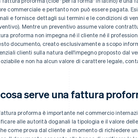
 fattura proforma (cioè "per la forma" in latino) è una 
ore commerciale e pertanto non può essere pagata. Esi
mali e fornisce dettagli sui termini e le condizioni di v
ventivo). Mentre un preventivo assume valore contrattu
tura proforma non impegna né il cliente né il professio
sto documento, creato esclusivamente a scopo informat
enziali clienti sulla natura dell'impegno proposto dal ve
oziabile e non ha alcun valore di carattere legale, conta
 cosa serve una fattura profo
fattura proforma è importante nel commercio internazio
ificare alle autorità doganali la tipologia e il valore dell
he come prova dal cliente al momento di richiedere un a