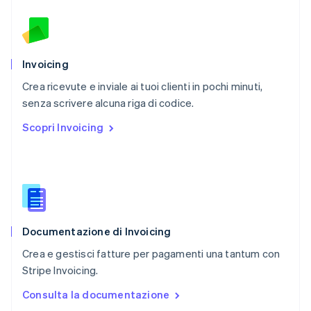
Polonia
English
Portogallo
Português
English
RAS di Hong Kong, Cina
Invoicing
English
简体中文
Crea ricevute e inviale ai tuoi clienti in pochi minuti,
Regno Unito
English
senza scrivere alcuna riga di codice.
Repubblica Ceca
Scopri Invoicing
English
Romania
English
Singapore
English
简体中文
Slovacchia
English
Documentazione di Invoicing
Slovenia
English
Italiano
Crea e gestisci fatture per pagamenti una tantum con
Spagna
Stripe Invoicing.
Español
English
Stati Uniti
Consulta la documentazione
English
Español
简体中文