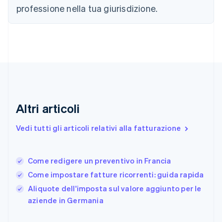
Danimarca
professione nella tua giurisdizione.
English
Emirati Arabi Uniti
English
Estonia
English
Finlandia
English
Svenska
Francia
Français
English
Altri articoli
Germania
Deutsch
English
Giappone
Vedi tutti gli articoli relativi alla fatturazione
日本語
English
Gibilterra
English
Come redigere un preventivo in Francia
Grecia
Come impostare fatture ricorrenti: guida rapida
English
India
Aliquote dell'imposta sul valore aggiunto per le
English
aziende in Germania
Irlanda
English