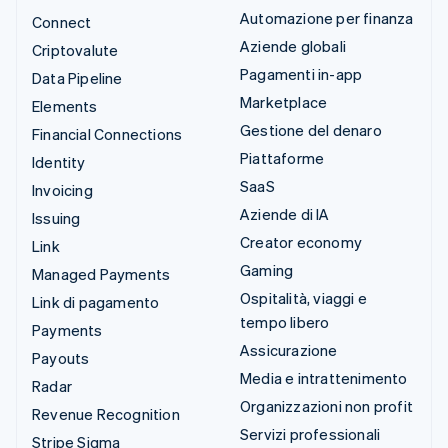
Automazione per finanza
Connect
Aziende globali
Criptovalute
Pagamenti in-app
Data Pipeline
Marketplace
Elements
Gestione del denaro
Financial Connections
Piattaforme
Identity
SaaS
Invoicing
Aziende di IA
Issuing
Creator economy
Link
Gaming
Managed Payments
Ospitalità, viaggi e
Link di pagamento
tempo libero
Payments
Assicurazione
Payouts
Media e intrattenimento
Radar
Organizzazioni non profit
Revenue Recognition
Servizi professionali
Stripe Sigma