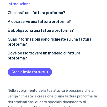
Scopri cosa ti aspetta
Introduzione
Radar
Ecosistema
Che cos’è una fattura proforma?
Prevenzione delle frodi
A cosa serve una fattura proforma?
Partner
Atlas
Stripe App Marketplace
Costituzione di start-up
È obbligatoria una fattura proforma?
Climate
Rimozione del carbonio
Quali informazioni sono richieste su una fattura
proforma?
Identity
Verifica online dell'identità
Informazioni specifiche
Dove posso trovare un modello di fattura
proforma?
Crea e invia fatture
Stripe Sessions 2026
Scopri come Stripe sta costruendo l'infrastruttura economi
Guarda ora
Nello svolgimento della tua attività è possibile che ti
venga richiesta la creazione di una fattura proforma. In
determinati casi questo speciale documento di