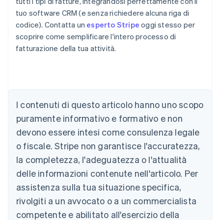
tutti i tipi di fatture, integrandosi perfettamente con il
tuo software CRM (e senza richiedere alcuna riga di
codice). Contatta un
esperto Stripe
oggi stesso per
scoprire come semplificare l'intero processo di
Australia
fatturazione della tua attività.
English
Austria
Deutsch
English
Belgio
Nederlands
Français
Deutsch
English
I contenuti di questo articolo hanno uno scopo
Brasile
Português
English
puramente informativo e formativo e non
Bulgaria
devono essere intesi come consulenza legale
English
Canada
o fiscale. Stripe non garantisce l'accuratezza,
English
Français
la completezza, l'adeguatezza o l'attualità
Cina continentale
delle informazioni contenute nell'articolo. Per
简体中文
English
Cipro
assistenza sulla tua situazione specifica,
English
rivolgiti a un avvocato o a un commercialista
Croazia
competente e abilitato all'esercizio della
English
Italiano