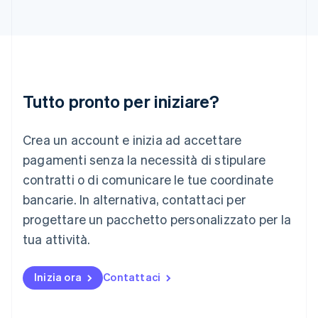
Italia
Italiano
English
Lettonia
English
Liechtenstein
Deutsch
English
Lituania
Tutto pronto per iniziare?
English
Lussemburgo
Crea un account e inizia ad accettare
Français
Deutsch
English
Malaysia
pagamenti senza la necessità di stipulare
English
简体中文
contratti o di comunicare le tue coordinate
Malta
English
bancarie. In alternativa, contattaci per
Messico
progettare un pacchetto personalizzato per la
Español
English
Norvegia
tua attività.
English
Nuova Zelanda
Inizia ora
Contattaci
English
Paesi Bassi
Nederlands
English