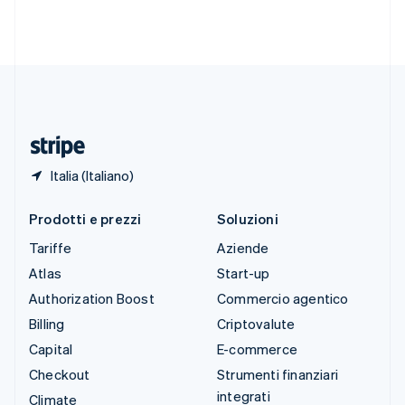
Svezia
Svenska
English
Svizzera
Deutsch
Français
Italiano
English
Thailandia
ไทย
English
Ungheria
English
Italia (Italiano)
Prodotti e prezzi
Soluzioni
Tariffe
Aziende
Atlas
Start-up
Authorization Boost
Commercio agentico
Billing
Criptovalute
Capital
E-commerce
Checkout
Strumenti finanziari
integrati
Climate