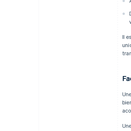
Il 
uni
tra
Fa
Un
bie
aco
Une