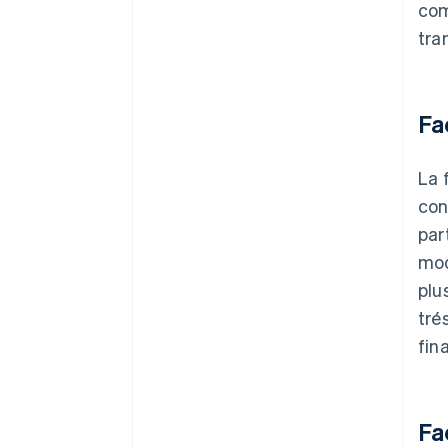
com
tra
Fa
La 
con
par
mod
plu
tré
fin
Fa