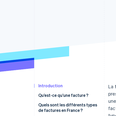
Authorization Boost
Acceptation optimisée
Link
Paiements accélérés
Financial Connections
Comptes financiers associés
Introduction
La 
pre
Qu’est-ce qu’une facture ?
une
Quels sont les différents types
fac
de factures en France ?
typ