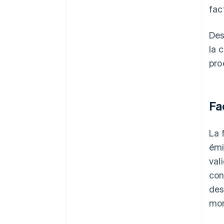
fac
Des
la 
pro
Fa
La 
émi
val
con
de
mon