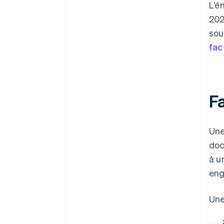
L’é
202
sou
fac
F
Un
doc
à u
eng
Une