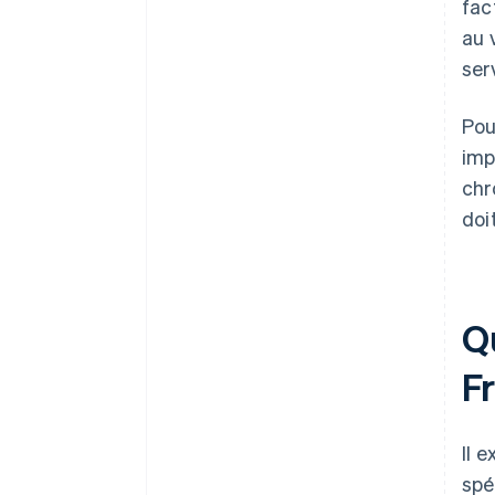
fac
au 
ser
Pou
imp
chr
doi
Qu
F
Il 
spé