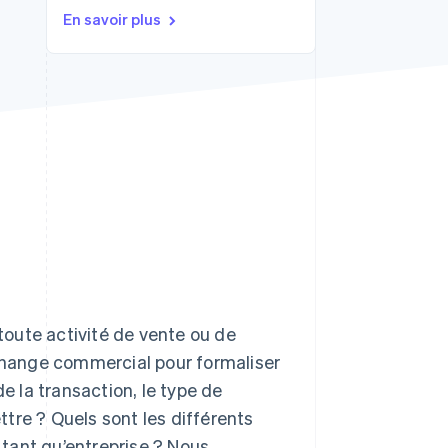
En savoir plus
Stripe Sessions 2026
Découvrez comment
Stripe construit
l’infrastructure
économique de l’IA.
Regarder la vidéo
oute activité de vente ou de
échange commercial pour formaliser
e la transaction, le type de
tre ? Quels sont les différents
n tant qu’entreprise ? Nous