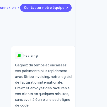
onnexion
Contacter notre équipe
Ressources
Écosystème
Contact
t marketplaces
Plus
Intégrations d'applications
Partenaires
Contacter notre équipe
Product roadmap
elle
Exemples de code
Stripe App Marketplace
Devenir partenaire
Découvrez les prochaines
r les
Blog des développeurs
évolutions
rs
État de l'API
 platforms
Radar
ciers intégrés
Invoicing
Prévention de la fraude
ratif
es et virtuelles
Atlas
Gagnez du temps et encaissez
Constitution de start-up
vos paiements plus rapidement
Climate
avec Stripe Invoicing, notre logiciel
Élimination du carbone
de facturation internationale.
Identity
Créez et envoyez des factures à
Vérification de l'identité
vos clients en quelques minutes,
sans avoir à écrire une seule ligne
de code.