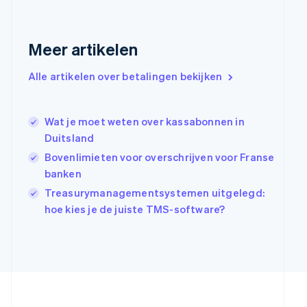
English
Griekenland
English
Meer artikelen
Hongarije
English
Hongkong SAR, China
Alle artikelen over betalingen bekijken
English
简体中文
Ierland
English
Wat je moet weten over kassabonnen in
India
Duitsland
English
Bovenlimieten voor overschrijven voor Franse
Italië
Italiano
English
banken
Japan
Treasurymanagementsystemen uitgelegd:
日本語
English
hoe kies je de juiste TMS-software?
Kroatië
English
Italiano
Letland
English
Liechtenstein
Deutsch
English
Litouwen