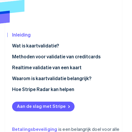
Oprichting van een start-up
Climate
CO₂-verwijdering
Ecosysteem
Identity
Partners
Online identiteitsverificatie
Inleiding
Stripe App
Marketplace
Wat is kaartvalidatie?
Methoden voor validatie van creditcards
Realtime validatie van een kaart
Stripe Sessions 2026
Ontdek hoe Stripe de economische infrastructu
De betaalkaart controleren
Waarom is kaartvalidatie belangrijk?
Nu bekijken
Autorisatie bevestigen
Hoe Stripe Radar kan helpen
Afwijkingen en fraude detecteren
Aan de slag met Stripe
Authenticatie voor extra veiligheid
Biometrische gegevens controleren
Betalingsbeveiliging
is een belangrijk doel voor alle