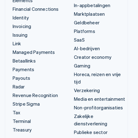
Elements
In-appbetalingen
Financial Connections
Marktplaatsen
Identity
Geldbeheer
Invoicing
Platforms
Issuing
SaaS
Link
AI-bedrijven
Managed Payments
Creator economy
Betaallinks
Gaming
Payments
Horeca, reizen en vrije
Payouts
tijd
Radar
Verzekering
Revenue Recognition
Media en entertainment
Stripe Sigma
Non-profitorganisaties
Tax
Zakelijke
Terminal
dienstverlening
Treasury
Publieke sector