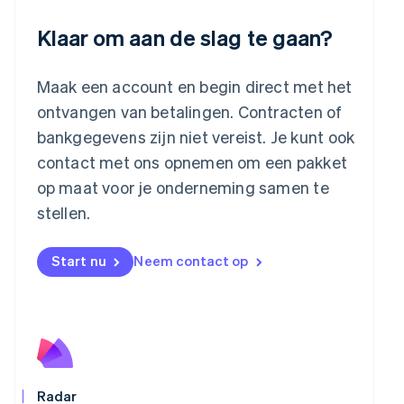
English
Luxemburg
Klaar om aan de slag te gaan?
Français
Deutsch
English
Maleisië
English
简体中文
Maak een account en begin direct met het
Malta
ontvangen van betalingen. Contracten of
English
Mexico
bankgegevens zijn niet vereist. Je kunt ook
Español
English
contact met ons opnemen om een pakket
Nederland
op maat voor je onderneming samen te
Nederlands
English
Nieuw-Zeeland
stellen.
English
Noorwegen
Start nu
Neem contact op
English
Oostenrijk
Deutsch
English
Polen
English
Portugal
Português
English
Roemenië
Radar