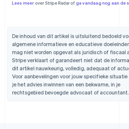
Lees meer
over Stripe Radar of
ga vandaag nog aan de s
English
België
Nederlands
Français
Deutsch
English
Brazilië
Português
English
Bulgarije
De inhoud van dit artikel is uitsluitend bedoeld vo
English
Canada
algemene informatieve en educatieve doeleinde
English
Français
mag niet worden opgevat als juridisch of fiscaal 
Cyprus
Stripe verklaart of garandeert niet dat de informa
English
Denemarken
dit artikel nauwkeurig, volledig, adequaat of actue
English
Voor aanbevelingen voor jouw specifieke situati
Duitsland
je het advies inwinnen van een bekwame, in je
Deutsch
English
Estland
rechtsgebied bevoegde advocaat of accountant.
English
Finland
English
Svenska
Frankrijk
Français
English
Gibraltar