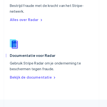
English
Singapore
Bestrijd fraude met de kracht van het Stripe-
English
简体中文
netwerk.
Slovenië
Alles over Radar
English
Italiano
Slowakije
English
Spanje
Español
English
Thailand
ไทย
English
Tsjechië
Documentatie voor Radar
English
Gebruik Stripe Radar om je onderneming te
Vasteland van China
beschermen tegen fraude.
简体中文
English
Verenigd Koninkrijk
Bekijk de documentatie
English
Verenigde Arabische Emiraten
English
Verenigde Staten
English
Español
简体中文
Zweden