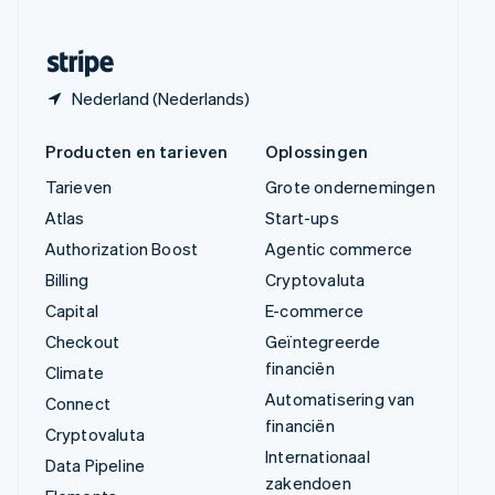
Svenska
English
Zwitserland
Deutsch
Français
Italiano
English
Nederland (Nederlands)
Producten en tarieven
Oplossingen
Tarieven
Grote ondernemingen
Atlas
Start-ups
Authorization Boost
Agentic commerce
Billing
Cryptovaluta
Capital
E-commerce
Checkout
Geïntegreerde
financiën
Climate
Automatisering van
Connect
financiën
Cryptovaluta
Internationaal
Data Pipeline
zakendoen