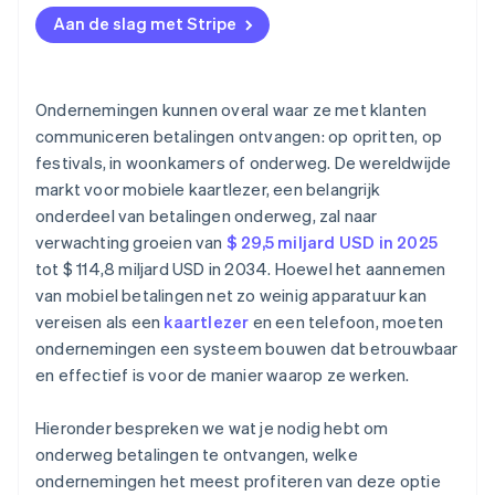
woonachtige evenementen
Connectiviteit
Stel je apparaat in
Beveiliging van betalingen
Aan de slag met Stripe
Enterprise-veldteams
Backend-tools
Voer een volledige test uit
Connectiviteit en kracht
Train jezelf of je team
Gegevens synchroniseren
Ondernemingen kunnen overal waar ze met klanten
Ga live en monitor
Klantervaring
communiceren betalingen ontvangen: op opritten, op
festivals, in woonkamers of onderweg. De wereldwijde
markt voor mobiele kaartlezer, een belangrijk
onderdeel van betalingen onderweg, zal naar
verwachting groeien van
$ 29,5 miljard USD in 2025
tot $ 114,8 miljard USD in 2034. Hoewel het aannemen
van mobiel betalingen net zo weinig apparatuur kan
vereisen als een
kaartlezer
en een telefoon, moeten
ondernemingen een systeem bouwen dat betrouwbaar
en effectief is voor de manier waarop ze werken.
Hieronder bespreken we wat je nodig hebt om
onderweg betalingen te ontvangen, welke
ondernemingen het meest profiteren van deze optie