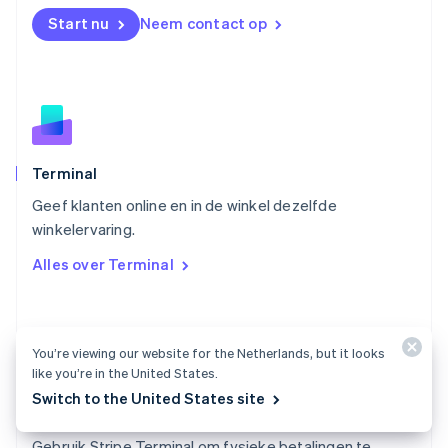
English
Start nu
Neem contact op
Noorwegen
English
Oostenrijk
Deutsch
English
Polen
English
Portugal
Português
English
Terminal
Roemenië
Geef klanten online en in de winkel dezelfde
English
winkelervaring.
Singapore
English
简体中文
Alles over Terminal
Slovenië
English
Italiano
Slowakije
English
You’re viewing our website for the Netherlands, but it looks
Spanje
like you’re in the United States.
Español
English
Switch to the United States site
Thailand
Documentatie voor Terminal
ไทย
English
Tsjechië
Gebruik Stripe Terminal om fysieke betalingen te