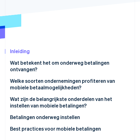
Oprichting van een start-up
Climate
Ecosysteem
CO₂-verwijdering
Partners
Identity
Stripe App Marketplace
Online identiteitsverificatie
Inleiding
Wat betekent het om onderweg betalingen
ontvangen?
Stripe Sessions 2026
Ontdek hoe Stripe de economische infrastructuu
Fysieke betalingen
Welke soorten ondernemingen profiteren van
Nu bekijken
mobiele betaalmogelijkheden?
Betalingen op afstand, in realtime
Foodtrucks en mobiele verkopers
Wat zijn de belangrijkste onderdelen van het
instellen van mobiele betalingen?
Aannemers en serviceprofessionals
Hardware
Betalingen onderweg instellen
Trainers, docenten en consultants
Software
Kies je platform en hardware
Best practices voor mobiele betalingen
Pop-ups, markten en verkoop op basis van