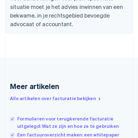
English
situatie moet je het advies inwinnen van een
Duitsland
bekwame, in je rechtsgebied bevoegde
Deutsch
English
Estland
advocaat of accountant.
English
Finland
English
Svenska
Frankrijk
Français
English
Gibraltar
English
Griekenland
English
Meer artikelen
Hongarije
English
Hongkong SAR, China
Alle artikelen over facturatie bekijken
English
简体中文
Ierland
English
Formulieren voor terugkerende facturatie
India
uitgelegd: Wat ze zijn en hoe ze te gebruiken
English
Een factuuroverzicht maken: een whitepaper
Italië