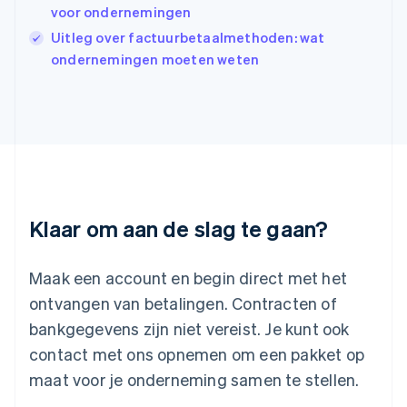
Italiano
English
voor ondernemingen
Japan
Uitleg over factuurbetaalmethoden: wat
日本語
English
ondernemingen moeten weten
Kroatië
English
Italiano
Letland
English
Liechtenstein
Deutsch
English
Litouwen
English
Luxemburg
Klaar om aan de slag te gaan?
Français
Deutsch
English
Maleisië
English
简体中文
Maak een account en begin direct met het
Malta
ontvangen van betalingen. Contracten of
English
Mexico
bankgegevens zijn niet vereist. Je kunt ook
Español
English
contact met ons opnemen om een pakket op
Nederland
maat voor je onderneming samen te stellen.
Nederlands
English
Nieuw-Zeeland