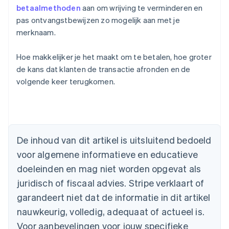
betaalmethoden
aan om wrijving te verminderen en
pas ontvangstbewijzen zo mogelijk aan met je
merknaam.
Hoe makkelijker je het maakt om te betalen, hoe groter
de kans dat klanten de transactie afronden en de
volgende keer terugkomen.
Australië
English
België
Nederlands
Français
Deutsch
English
De inhoud van dit artikel is uitsluitend bedoeld
Brazilië
voor algemene informatieve en educatieve
Português
English
Bulgarije
doeleinden en mag niet worden opgevat als
English
juridisch of fiscaal advies. Stripe verklaart of
Canada
English
Français
garandeert niet dat de informatie in dit artikel
Cyprus
nauwkeurig, volledig, adequaat of actueel is.
English
Denemarken
Voor aanbevelingen voor jouw specifieke