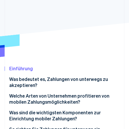
Betrugsprävention
Ecosystem
Atlas
Start-up-Gründung
Partner
Stripe App-Marktplatz
Climate
CO₂-Entnahme
Stripe-Sessions 2026
Einführung
Erfahren Sie, wie Stripe Lösungen für die Wirtschaft
Jetzt ansehen
Was bedeutet es, Zahlungen von unterwegs zu
akzeptieren?
Persönliche Zahlungen
Welche Arten von Unternehmen profitieren von
mobilen Zahlungsmöglichkeiten?
Remote-Zahlungen in Echtzeit
Foodtrucks und mobile Anbieter/innnen
Was sind die wichtigsten Komponenten zur
Einrichtung mobiler Zahlungen?
Auftragnehmer/innnen und Serviceprofis