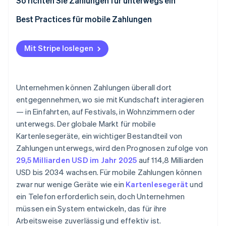
Hardware
So richten Sie Zahlungen für unterwegs ein
Trainer/innen, Lehrkräfte und Berater/innen
Software
Wählen Sie Ihre Plattform und Hardware aus
Best Practices für mobile Zahlungen
Pop-ups, Märkte und ereignisbasierte Verkäufe
Konnektivität
Gerät einrichten
Zahlungssicherheit
Außendienstteams in Unternehmen
Mit Stripe loslegen
Backend-Tools
Einen vollständigen Test durchführen
Konnektivität und Leistung
Sich selbst und das Team schulen
Datensynchronisierung
Unternehmen können Zahlungen überall dort
Live gehen und überwachen
Kundenerlebnis
entgegennehmen, wo sie mit Kundschaft interagieren
— in Einfahrten, auf Festivals, in Wohnzimmern oder
unterwegs. Der globale Markt für mobile
Kartenlesegeräte, ein wichtiger Bestandteil von
Zahlungen unterwegs, wird den Prognosen zufolge von
29,5 Milliarden USD im Jahr 2025
auf 114,8 Milliarden
USD bis 2034 wachsen. Für mobile Zahlungen können
zwar nur wenige Geräte wie ein
Kartenlesegerät
und
ein Telefon erforderlich sein, doch Unternehmen
müssen ein System entwickeln, das für ihre
Arbeitsweise zuverlässig und effektiv ist.