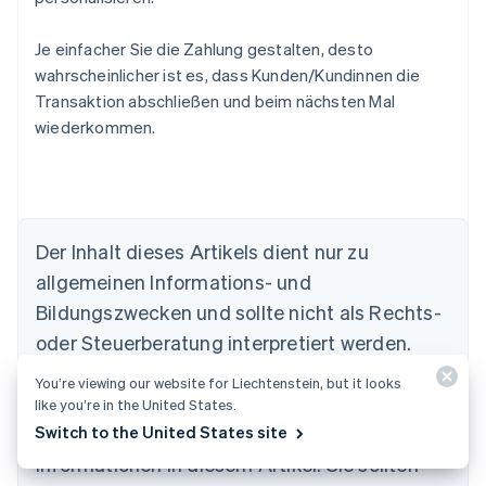
Je einfacher Sie die Zahlung gestalten, desto
wahrscheinlicher ist es, dass Kunden/Kundinnen die
Transaktion abschließen und beim nächsten Mal
wiederkommen.
Der Inhalt dieses Artikels dient nur zu
Australien
allgemeinen Informations- und
English
Belgien
Bildungszwecken und sollte nicht als Rechts-
Nederlands
Français
Deutsch
English
oder Steuerberatung interpretiert werden.
Brasilien
Stripe übernimmt keine Gewähr oder Garantie
Português
English
You’re viewing our website for Liechtenstein, but it looks
Bulgarien
für die Richtigkeit, Vollständigkeit,
like you’re in the United States.
English
Switch to the United States site
Angemessenheit oder Aktualität der
Dänemark
Informationen in diesem Artikel. Sie sollten
English
Deutschland