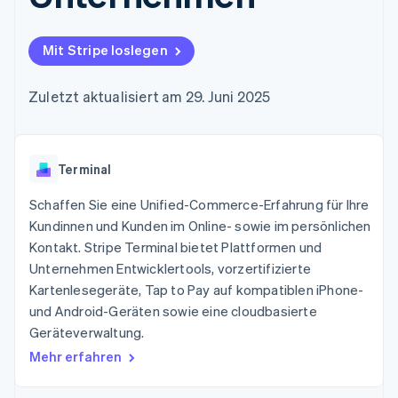
Data Pipeline
Geldmanagement
Marktplatz auf
Zugriff auf mehr als
Datensynchronisierung
Produkt-Roadmap
Plattformen
Grundlagen der
125
Stripe Sessions
SaaS
Abonnementverwaltung
Mit Stripe loslegen
Terminal
Karriere
Zahlungen vor Ort
Newsroom
So setzen Sie
Authorization
Stripe Press
nutzungsbasierte
Zuletzt aktualisiert am 29. Juni 2025
Boost
Abrechnung um
Nach Branche
Optimierung der
Stablecoin-gestützte
Autorisierungsraten
Karten ausgeben: So
Link
KI-Unternehmen
Kontakt
geht´s
Beschleunigter
Terminal
Creator Economy
Bereitstellung und
Bezahlvorgang
Gaming
Verwaltung von
Sales-Team
Financial
Bewirtung, Reisen und
Schaffen Sie eine Unified-Commerce-Erfahrung für Ihre
Diensten mit Agenten
kontaktieren
Connections
Freizeit
Partner werden
Kundinnen und Kunden im Online- sowie im persönlichen
Verbundene
Versicherungen
Kontakt. Stripe Terminal bietet Plattformen und
Medien und
Finanzdaten
Unterhaltung
Unternehmen Entwicklertools, vorzertifizierte
Ressourcen
Gemeinnützige
Kartenlesegeräte, Tap to Pay auf kompatiblen iPhone-
Organisationen
und Android-Geräten sowie eine cloudbasierte
Fachdienstleistungen
App-Integrationen
Mehr
Öffentlicher Sektor
Code-Beispiele
Geräteverwaltung.
Product roadmap
Einzelhandel
Entwickler-Blog
Mehr erfahren
Ausblick
API-Status
Radar