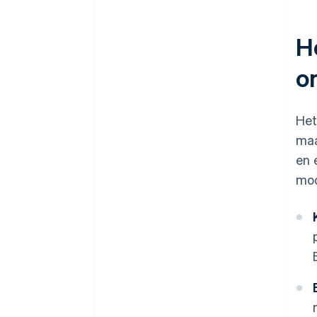
H
o
Het
maa
en 
mod