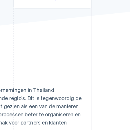
Stripe Sessions 2026
Ontdek hoe Stripe de
economische
infrastructuur voor AI
bouwt.
Nu bekijken
dernemingen in Thailand
ende regio's. Dit is tegenwoordig de
t gezien als een van de manieren
sprocessen beter te organiseren en
ak voor partners en klanten