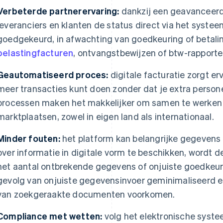
Verbeterde partnerervaring:
dankzij een geavanceerd
leveranciers en klanten de status direct via het syste
goedgekeurd, in afwachting van goedkeuring of betalin
belastingfacturen
, ontvangstbewijzen of btw-rapport
Geautomatiseerd proces:
digitale facturatie zorgt er
meer transacties kunt doen zonder dat je extra perso
processen maken het makkelijker om samen te werken 
marktplaatsen, zowel in eigen land als internationaal.
Minder fouten:
het platform kan belangrijke gegevens 
over informatie in digitale vorm te beschikken, wordt 
het aantal ontbrekende gegevens of onjuiste goedkeur
gevolg van onjuiste gegevensinvoer geminimaliseerd e
van zoekgeraakte documenten voorkomen.
Compliance met wetten:
volg het elektronische syste