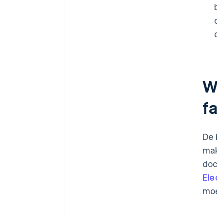
W
f
De 
mak
doc
Ele
moe