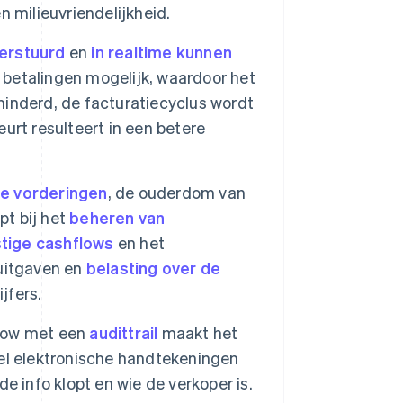
 milieuvriendelijkheid.
erstuurd
en
in realtime kunnen
 betalingen mogelijk, waardoor het
inderd, de facturatiecyclus wordt
eurt resulteert in een betere
e vorderingen
, de ouderdom van
pt bij het
beheren van
stige cashflows
en het
uitgaven en
belasting over de
jfers.
low met een
audittrail
maakt het
el elektronische handtekeningen
e info klopt en wie de verkoper is.