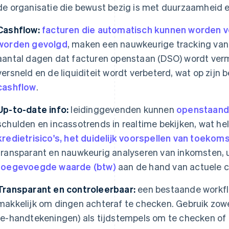
de organisatie die bewust bezig is met duurzaamheid en
Cashflow:
facturen die automatisch kunnen worden v
worden gevolgd
, maken een nauwkeurige tracking van
aantal dagen dat facturen openstaan (DSO) wordt verm
versneld en de liquiditeit wordt verbeterd, wat op zijn b
cashflow
.
Up-to-date info:
leidinggevenden kunnen
openstaand
schulden en incassotrends in realtime bekijken, wat hel
kredietrisico's
, het duidelijk voorspellen van toekom
transparant en nauwkeurig analyseren van inkomsten, 
toegevoegde waarde (btw)
aan de hand van actuele ci
Transparant en controleerbaar:
een bestaande workf
makkelijk om dingen achteraf te checken. Gebruik zow
(e-handtekeningen) als tijdstempels om te checken of d