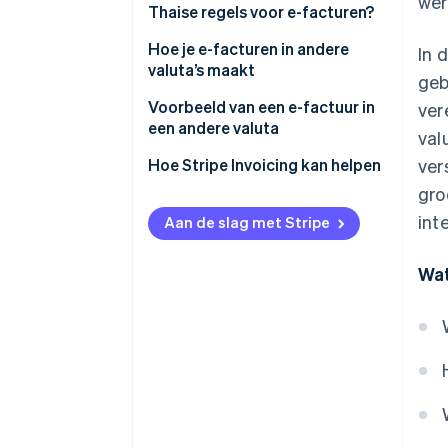
wer
Thaise regels voor e-facturen?
Ministeriële verordening nr. 384
Hoe je e-facturen in andere
In 
valuta’s maakt
geb
Een e-factuur in een
buitenlandse valuta aanvragen
Andere praktijken voor het
Voorbeeld van een e-factuur in
ver
uitgeven van e-facturen in
een andere valuta
val
Artikelen 86/4 en 86/6
vreemde valuta
Hoe Stripe Invoicing kan helpen
ver
Gebruik een veilig en
gro
betrouwbaar systeem
int
Aan de slag met Stripe
Standaard voor
gegevensformaat
Wat
Normen voor elektronische
gegevensopslag
Wetgeving inzake de
bescherming van
persoonsgegevens