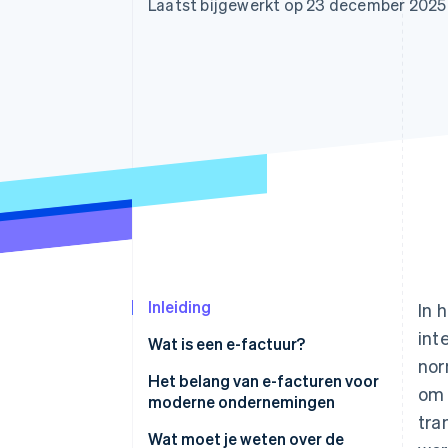
Laatst bijgewerkt op 23 december 2025
Link
Versneld afrekenen
Financial Connections
Data gekoppelde rekeningen
Inleiding
In 
int
Wat is een e-factuur?
nor
Het belang van e-facturen voor
om 
moderne ondernemingen
tra
Wat moet je weten over de