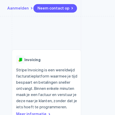
Aanmelden
Neem contact op
Bronnen
Ecosysteem
Contact
marktplaatsen
Meer
App-integraties
Partners
Neem contact op
Product roadmap
Voorbeelden van code
Stripe App Marketplace
Partner worden
Ontdek wat er in het verschiet
or platforms
Developerblog
ligt
r platforms
API-status
financiële
Radar
Invoicing
Fraudepreventie
tuele kaarten
Atlas
ing
Stripe Invoicing is een wereldwijd
Oprichting van een start-up
facturatieplatform waarmee je tijd
Climate
bespaart en betalingen sneller
CO₂-verwijdering
ontvangt. Binnen enkele minuten
Identity
maak je een factuur en verstuur je
Online identiteitsverificatie
deze naar je klanten, zonder dat je
iets hoeft te programmeren.
Meer informatie