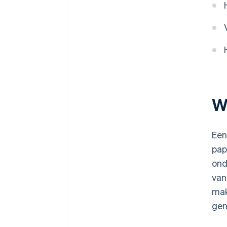
W
Ee
pap
ond
van
mak
gen