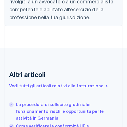
Cina continentale
rivolgiti a un avvocato o a un commercialista
简体中文
English
competente e abilitato all'esercizio della
Cipro
professione nella tua giurisdizione.
English
Croazia
English
Italiano
Danimarca
English
Emirati Arabi Uniti
English
Estonia
English
Finlandia
Altri articoli
English
Svenska
Francia
Vedi tutti gli articoli relativi alla fatturazione
Français
English
Germania
Deutsch
English
La procedura di sollecito giudiziale:
Giappone
日本語
English
funzionamento, rischi e opportunità per le
Gibilterra
attività in Germania
English
Come verificare la conformità UE e