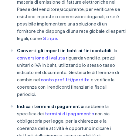
materia di emissione di fatture elettroniche nel
Paese del venditore/acquirente, per verificare se
esistono imposte o commissioni doganali, o se è
possibile implementare una soluzione di un
fornitore che disponga di una rete globale di esperti
legali, come
Stripe.
Converti gli importi in baht ai fini contabili:
la
conversione di valuta
riguarda vendite, prezzi
unitari o IVA in baht, utilizzando lo stesso tasso
indicato nel documento. Gestisci le differenze di
cambio nel
conto profitti/perdite
e verifica la
coerenza con i rendiconti finanziari e fiscali
periodici.
Indica i termini di pagamento:
sebbene la
specifica dei
termini di pagamento
non sia
obbligatoria per legge, per la chiarezza e la
coerenza delle attività è opportuno indicare i
dettagli della rimessa, come modalità di