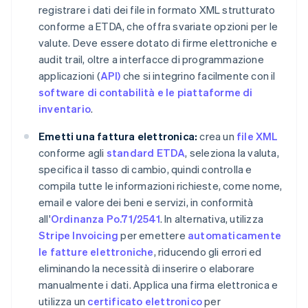
registrare i dati dei file in formato XML strutturato
conforme a ETDA, che offra svariate opzioni per le
valute. Deve essere dotato di firme elettroniche e
audit trail, oltre a interfacce di programmazione
applicazioni (
API)
che si integrino facilmente con il
software di contabilità e le piattaforme di
inventario
.
Emetti una fattura elettronica:
crea un
file XML
conforme agli
standard ETDA
, seleziona la valuta,
specifica il tasso di cambio, quindi controlla e
compila tutte le informazioni richieste, come nome,
email e valore dei beni e servizi, in conformità
all'
Ordinanza Po.71/2541
. In alternativa, utilizza
Stripe Invoicing
per emettere
automaticamente
le fatture elettroniche
, riducendo gli errori ed
eliminando la necessità di inserire o elaborare
manualmente i dati. Applica una firma elettronica e
utilizza un
certificato elettronico
per