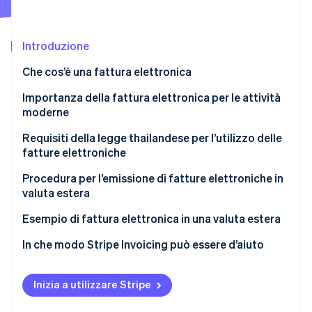
Scopri cosa ti aspetta
Radar
Ecosistema
Prevenzione delle frodi
Introduzione
Partner
Atlas
Che cos’è una fattura elettronica
Stripe App Marketplace
Costituzione di start-up
Importanza della fattura elettronica per le attività
Climate
Rimozione del carbonio
moderne
Identity
Requisiti della legge thailandese per l’utilizzo delle
Verifica online dell'identità
fatture elettroniche
Regolamento ministeriale n. 384
Procedura per l’emissione di fatture elettroniche in
valuta estera
Richiesta dell’emissione di una fattura elettronica in
valuta estera
Altre prassi per l’emissione di fatture elettroniche in
Esempio di fattura elettronica in una valuta estera
Stripe Sessions 2026
valuta estera
Scopri come Stripe sta costruendo l'infrastruttura economi
Sezioni 86/4 e 86/6
In che modo Stripe Invoicing può essere d’aiuto
Guarda ora
Utilizzo di un sistema sicuro e affidabile
Inizia a utilizzare Stripe
Formato standard dei dati