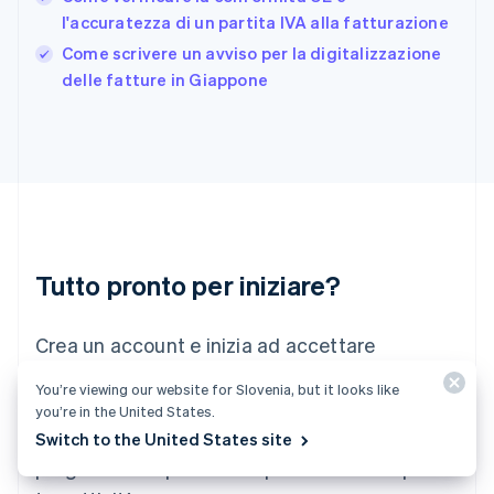
Grecia
l'accuratezza di un partita IVA alla fatturazione
English
India
Come scrivere un avviso per la digitalizzazione
English
delle fatture in Giappone
Irlanda
English
Italia
Italiano
English
Lettonia
English
Liechtenstein
Deutsch
English
Lituania
Tutto pronto per iniziare?
English
Lussemburgo
Crea un account e inizia ad accettare
Français
Deutsch
English
Malaysia
pagamenti senza la necessità di stipulare
English
简体中文
You’re viewing our website for Slovenia, but it looks like
contratti o di comunicare le tue coordinate
Malta
you’re in the United States.
English
bancarie. In alternativa, contattaci per
Switch to the United States site
Messico
progettare un pacchetto personalizzato per la
Español
English