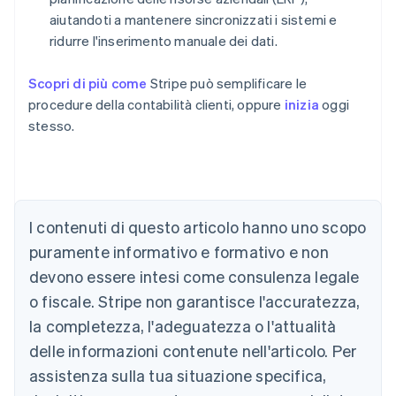
aiutandoti a mantenere sincronizzati i sistemi e
ridurre l'inserimento manuale dei dati.
Scopri di più come
Stripe può semplificare le
procedure della contabilità clienti, oppure
inizia
oggi
stesso.
Australia
English
Austria
I contenuti di questo articolo hanno uno scopo
Deutsch
English
puramente informativo e formativo e non
Belgio
devono essere intesi come consulenza legale
Nederlands
Français
Deutsch
English
Brasile
o fiscale. Stripe non garantisce l'accuratezza,
Português
English
la completezza, l'adeguatezza o l'attualità
Bulgaria
English
delle informazioni contenute nell'articolo. Per
Canada
assistenza sulla tua situazione specifica,
English
Français