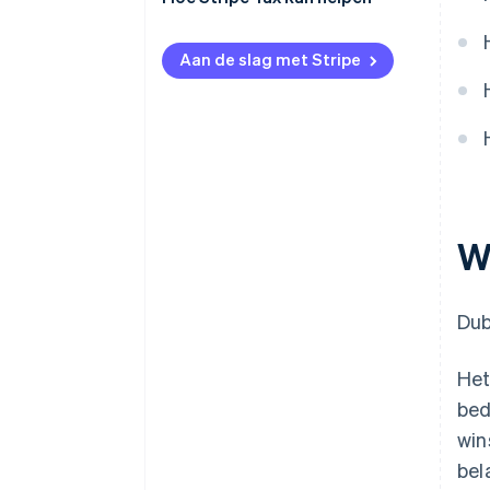
Aan de slag met Stripe
W
Dub
Het
bed
win
bel