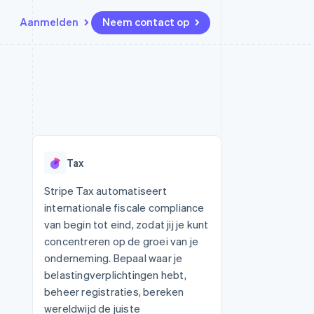
Aanmelden
Neem contact op
Bronnen
Ecosysteem
Contact
marktplaatsen
Meer
App-integraties
Partners
Neem contact op
Product roadmap
Voorbeelden van code
Stripe App Marketplace
Partner worden
Ontdek wat er in het verschiet
or platforms
Developerblog
ligt
r platforms
API-status
financiële
Radar
Tax
Fraudepreventie
tuele kaarten
Atlas
ing
Stripe Tax automatiseert
Oprichting van een start-up
internationale fiscale compliance
Climate
van begin tot eind, zodat jij je kunt
CO₂-verwijdering
concentreren op de groei van je
Identity
onderneming. Bepaal waar je
Online identiteitsverificatie
belastingverplichtingen hebt,
beheer registraties, bereken
wereldwijd de juiste