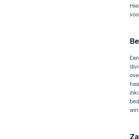
Hie
voo
Be
Een
div
ove
haa
ink
bed
win
Za