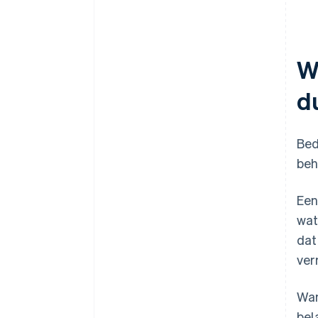
W
d
Bed
beh
Een
wat
dat
ve
Wan
bel