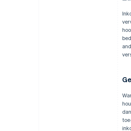
Ink
ver
hoo
bed
and
ver
Ge
Wan
hou
dan
toe
ink