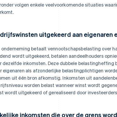
ronder volgen enkele veelvoorkomende situaties waari
rkomt.
drijfswinsten uitgekeerd aan eigenaren 
 onderneming betaalt vennootschapsbelasting over haa
idend wordt uitgekeerd, betalen aandeelhouders opnieu
r dezelfde inkomsten. Deze dubbele belastingheffing
r eigenaren als afzonderlijke belastingplichtigen worde
omen uit één bron afkomstig. Inkomsten uit aandelen
rijfsniveau worden belast wanneer winst wordt gegen
st wordt uitgekeerd of gerealiseerd door investeerders
kelijke inkomsten die over de grens wor