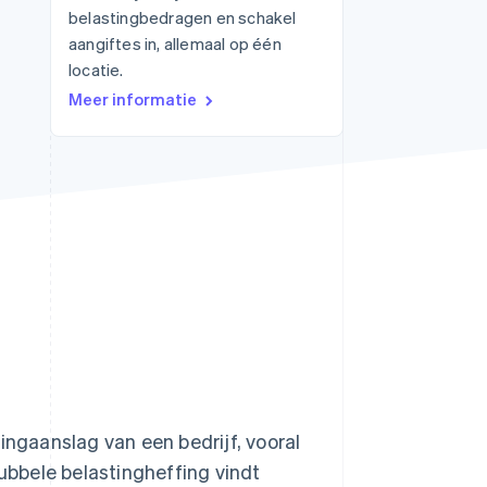
belastingbedragen en schakel
aangiftes in, allemaal op één
locatie.
Stripe Sessions 2026
Meer informatie
Ontdek hoe Stripe de
economische
infrastructuur voor AI
bouwt.
Nu bekijken
ingaanslag van een bedrijf, vooral
Dubbele belastingheffing vindt