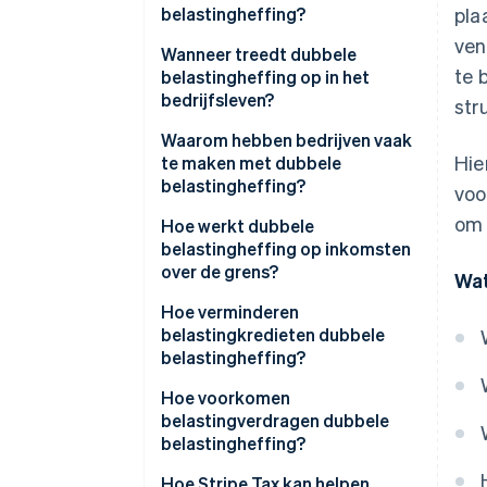
belastingheffing?
pla
ven
Wanneer treedt dubbele
te 
belastingheffing op in het
bedrijfsleven?
str
Bedrijfswinsten uitgekeerd aan
Waarom hebben bedrijven vaak
Hie
eigenaren en investeerders
te maken met dubbele
belastingheffing?
voo
Zakelijke inkomsten die over de
om 
grens worden verdiend
Hoe werkt dubbele
belastingheffing op inkomsten
Gelaagde eigendomsstructuren
over de grens?
Wat
Hoe verminderen
belastingkredieten dubbele
belastingheffing?
Buitenlandse
Hoe voorkomen
belastingkredieten
belastingverdragen dubbele
belastingheffing?
Kredietplafonds en -limieten
Hoe Stripe Tax kan helpen