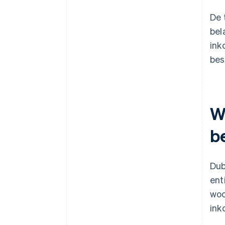
De 
bel
ink
bes
W
b
Dub
ent
woo
ink