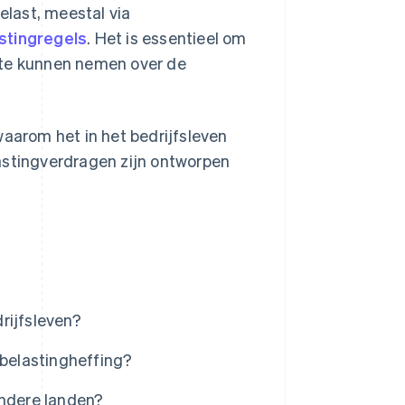
last, meestal via
astingregels
. Het is essentieel om
 te kunnen nemen over de
waarom het in het bedrijfsleven
astingverdragen zijn ontworpen
rijfsleven?
belastingheffing?
andere landen?