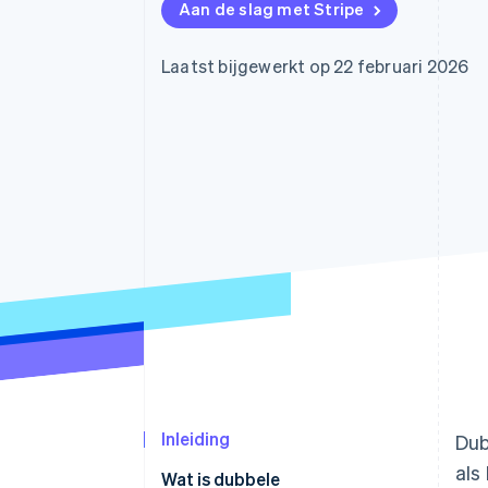
Aan de slag met Stripe
Link
Versneld afrekenen
Financial Connections
Laatst bijgewerkt op 22 februari 2026
Data gekoppelde rekeningen
Inleiding
Dub
als
Wat is dubbele