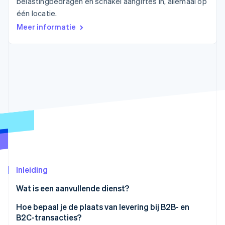
belastingbedragen en schakel aangiftes in, allemaal op
Oprichting van een start-up
één locatie.
Climate
Ecosysteem
Meer informatie
CO₂-verwijdering
Partners
Identity
Stripe App Marketplace
Online identiteitsverificatie
Stripe Sessions 2026
Ontdek hoe Stripe de economische infrastructuu
Nu bekijken
Inleiding
Wat is een aanvullende dienst?
Hoe bepaal je de plaats van levering bij B2B- en
B2C-transacties?