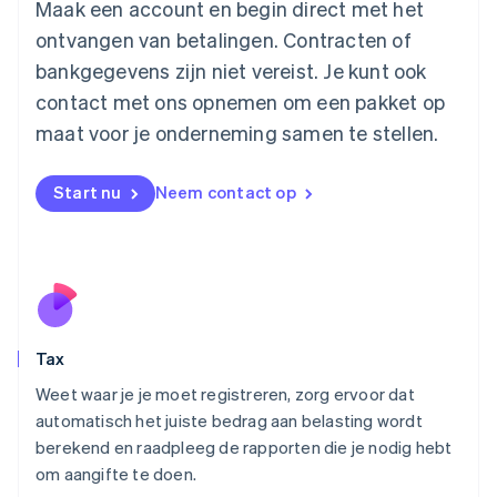
Luxemburg
Maak een account en begin direct met het
Français
Deutsch
English
ontvangen van betalingen. Contracten of
Maleisië
bankgegevens zijn niet vereist. Je kunt ook
English
简体中文
contact met ons opnemen om een pakket op
Malta
English
maat voor je onderneming samen te stellen.
Mexico
Español
English
Nederland
Start nu
Neem contact op
Nederlands
English
Nieuw-Zeeland
English
Noorwegen
English
Oostenrijk
Deutsch
English
Tax
Polen
English
Weet waar je je moet registreren, zorg ervoor dat
Portugal
automatisch het juiste bedrag aan belasting wordt
Português
English
berekend en raadpleeg de rapporten die je nodig hebt
Roemenië
om aangifte te doen.
English