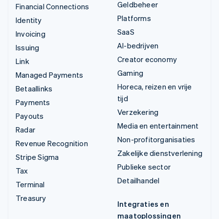
Geldbeheer
Financial Connections
Platforms
Identity
SaaS
Invoicing
AI-bedrijven
Issuing
Creator economy
Link
Gaming
Managed Payments
Horeca, reizen en vrije
Betaallinks
tijd
Payments
Verzekering
Payouts
Media en entertainment
Radar
Non-profitorganisaties
Revenue Recognition
Zakelijke dienstverlening
Stripe Sigma
Publieke sector
Tax
Detailhandel
Terminal
Treasury
Integraties en
maatoplossingen