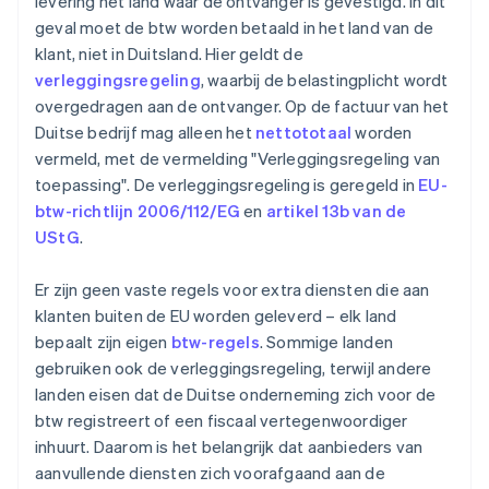
levering het land waar de ontvanger is gevestigd. In dit
geval moet de btw worden betaald in het land van de
klant, niet in Duitsland. Hier geldt de
verleggingsregeling
, waarbij de belastingplicht wordt
overgedragen aan de ontvanger. Op de factuur van het
Duitse bedrijf mag alleen het
nettototaal
worden
vermeld, met de vermelding "Verleggingsregeling van
toepassing". De verleggingsregeling is geregeld in
EU-
btw-richtlijn 2006/112/EG
en
artikel 13b van de
UStG
.
Er zijn geen vaste regels voor extra diensten die aan
klanten buiten de EU worden geleverd – elk land
bepaalt zijn eigen
btw-regels
. Sommige landen
gebruiken ook de verleggingsregeling, terwijl andere
landen eisen dat de Duitse onderneming zich voor de
btw registreert of een fiscaal vertegenwoordiger
inhuurt. Daarom is het belangrijk dat aanbieders van
aanvullende diensten zich voorafgaand aan de