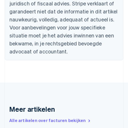
juridisch of fiscaal advies. Stripe verklaart of
België
Nederlands
Français
Deutsch
English
garandeert niet dat de informatie in dit artikel
Brazilië
nauwkeurig, volledig, adequaat of actueel is.
Português
English
Bulgarije
Voor aanbevelingen voor jouw specifieke
English
situatie moet je het advies inwinnen van een
Canada
bekwame, in je rechtsgebied bevoegde
English
Français
Cyprus
advocaat of accountant.
English
Denemarken
English
Duitsland
Deutsch
English
Estland
English
Finland
English
Svenska
Frankrijk
Meer artikelen
Français
English
Gibraltar
Alle artikelen over facturen bekijken
English