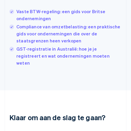
Griekenland
English
Vaste BTW-regeling: een gids voor Britse
Hongarije
ondernemingen
English
Compliance van omzetbelasting: een praktische
Hongkong SAR, China
English
简体中文
gids voor ondernemingen die over de
Ierland
staatsgrenzen heen verkopen
English
GST-registratie in Australië: hoe je je
India
registreert en wat ondernemingen moeten
English
Italië
weten
Italiano
English
Japan
日本語
English
Kroatië
English
Italiano
Letland
English
Liechtenstein
Deutsch
English
Klaar om aan de slag te gaan?
Litouwen
English