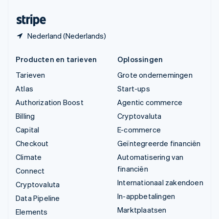
Zwitserland
Deutsch
Français
Italiano
English
Nederland (Nederlands)
Producten en tarieven
Oplossingen
Tarieven
Grote ondernemingen
Atlas
Start-ups
Authorization Boost
Agentic commerce
Billing
Cryptovaluta
Capital
E-commerce
Checkout
Geïntegreerde financiën
Climate
Automatisering van
financiën
Connect
Internationaal zakendoen
Cryptovaluta
In-appbetalingen
Data Pipeline
Marktplaatsen
Elements