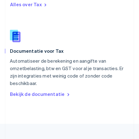
Singapore
Alles over Tax
English
简体中文
Slovenië
English
Italiano
Slowakije
English
Spanje
Español
English
Documentatie voor Tax
Thailand
ไทย
English
Automatiseer de berekening en aangifte van
Tsjechië
omzetbelasting, btw en GST voor al je transacties. Er
English
zijn integraties met weinig code of zonder code
Vasteland van China
beschikbaar.
简体中文
English
Verenigd Koninkrijk
Bekijk de documentatie
English
Verenigde Arabische Emiraten
English
Verenigde Staten
English
Español
简体中文
Zweden
Svenska
English