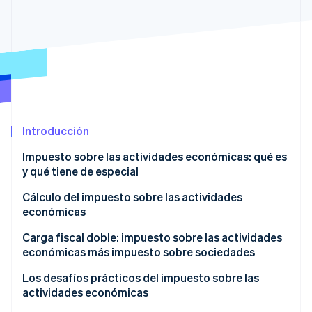
Ecosistema
Sesiones de Stripe 2026
Socios
Descubre cómo Stripe construye la infraestructura económi
Stripe App Marketplace
Mirar ahora
Introducción
Impuesto sobre las actividades económicas: qué es
y qué tiene de especial
¿Cuándo tengo que empezar a pagar el impuesto
Cálculo del impuesto sobre las actividades
sobre las actividades económicas?
económicas
Cálculo de ingresos comerciales
Carga fiscal doble: impuesto sobre las actividades
económicas más impuesto sobre sociedades
Consideración del monto exento del impuesto
sobre las actividades económicas
Los desafíos prácticos del impuesto sobre las
actividades económicas
Cálculo de la base del impuesto sobre las