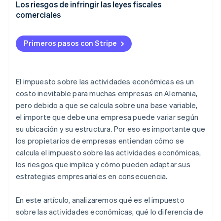
actividades económicas
Impacto en la rentabilidad
Los riesgos de infringir las leyes fiscales
comerciales
Cómo se aplica la tasa del impuesto sobre las
El impacto que tiene tu modelo de negocio
actividades económicas
Adaptación de la estrategia de tu empresa
Primeros pasos con Stripe
Ejemplo de cálculo
El impuesto sobre las actividades económicas es un
costo inevitable para muchas empresas en Alemania,
pero debido a que se calcula sobre una base variable,
el importe que debe una empresa puede variar según
su ubicación y su estructura. Por eso es importante que
los propietarios de empresas entiendan cómo se
calcula el impuesto sobre las actividades económicas,
los riesgos que implica y cómo pueden adaptar sus
estrategias empresariales en consecuencia.
En este artículo, analizaremos qué es el impuesto
sobre las actividades económicas, qué lo diferencia de