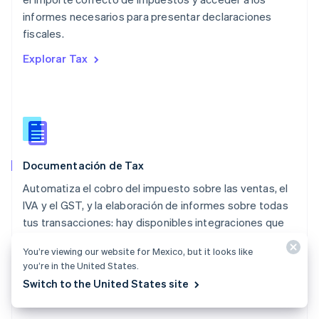
Español
English
informes necesarios para presentar declaraciones
Noruega
fiscales.
English
Nueva Zelandia
Explorar Tax
English
Países Bajos
Nederlands
English
Polonia
English
Portugal
Português
English
Documentación de Tax
RAE de Hong Kong, China
English
简体中文
Automatiza el cobro del impuesto sobre las ventas, el
Reino Unido
IVA y el GST, y la elaboración de informes sobre todas
English
tus transacciones: hay disponibles integraciones que
República Checa
requieren poca o ninguna programación.
English
You’re viewing our website for Mexico, but it looks like
Rumania
Explorar la documentación
you’re in the United States.
English
Switch to the United States site
Singapur
English
简体中文
Suecia