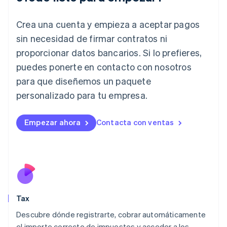
English
India
Crea una cuenta y empieza a aceptar pagos
English
Irlanda
sin necesidad de firmar contratos ni
English
proporcionar datos bancarios. Si lo prefieres,
Italia
puedes ponerte en contacto con nosotros
Italiano
English
para que diseñemos un paquete
Japón
日本語
English
personalizado para tu empresa.
Letonia
English
Liechtenstein
Empezar ahora
Contacta con ventas
Deutsch
English
Lituania
English
Luxemburgo
Français
Deutsch
English
Malasia
English
简体中文
Tax
Malta
English
Descubre dónde registrarte, cobrar automáticamente
México
el importe correcto de impuestos y acceder a los