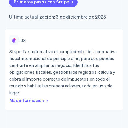
Authorization
Primeros pasos con Stripe
Recognition
Empresa
Gestión del dinero
Gestionar
Boost
Automatización
Plataformas
suscripciones
Optimizaciones
contable
Hoja de ruta del
SaaS
Ofrecer cobro por
Última actualización: 3 de diciembre de 2025
de aceptación
Stripe Sigma
producto
consumo
Link
Informes
Conferencia anual
Emitir tarjetas
Proceso de
personalizados
Sessions
respaldadas por
compra
Data Pipeline
Empleos
monedas estables
Por sector
acelerado
Sincronización
Sala de prensa
Tax
Aprovisiona y gestiona
de datos
Stripe Press
servicios con agentes
Empresas de IA
Stripe Tax automatiza el cumplimiento de la normativa
Economía de los
fiscal internacional de principio a fin, para que puedas
creadores
centrarte en ampliar tu negocio. Identifica tus
Juegos
Contacto
Más
Recursos
Hostelería, viajes y ocio
obligaciones fiscales, gestiona los registros, calcula y
Product roadmap
Contacta con ventas
cobra el importe correcto de impuestos en todo el
Ver lo que viene
Seguros
Integraciones de
Conviértete en socio
mundo y habilita las presentaciones, todo en un solo
Medios de
aplicaciones
Radar
comunicación y
Ejemplos de código
lugar.
Prevención de fraude
entretenimiento
Blog de
Más información
Organizaciones sin
desarrolladores
Atlas
fines de lucro
Estado de la API
Constitución de una startup
Servicios
Climate
profesionales
Eliminación de dióxido de carbono
Sector público
Minorista