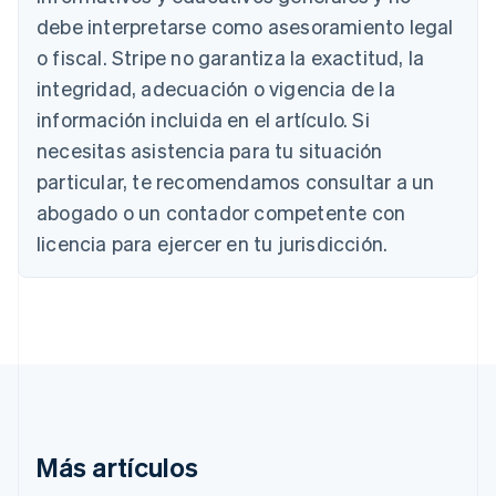
debe interpretarse como asesoramiento legal
Alemania
o fiscal. Stripe no garantiza la exactitud, la
Deutsch
English
integridad, adecuación o vigencia de la
Australia
English
información incluida en el artículo. Si
Austria
necesitas asistencia para tu situación
Deutsch
English
Bélgica
particular, te recomendamos consultar a un
Nederlands
Français
Deutsch
English
abogado o un contador competente con
Brasil
licencia para ejercer en tu jurisdicción.
Português
English
Bulgaria
English
Canadá
English
Français
China continental
简体中文
English
Chipre
English
Croacia
Más artículos
English
Italiano
Dinamarca