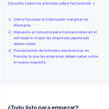
Consulta todos los artículos sobre facturación
English
Emiratos Árabes Unidos
English
Cómo funciona la tributación marginal en
Eslovaquia
English
Alemania
Eslovenia
Impuesto al consumo para transacciones en el
English
Italiano
extranjero: lo que las empresas japonesas
España
deben saber
Español
English
Estados Unidos
Presentación de informes electrónicos en
English
Español
简体中文
Francia: lo que las empresas deben saber sobre
Estonia
el nuevo requisito
English
Finlandia
English
Svenska
Francia
Français
English
Gibraltar
English
Grecia
English
¿Todo listo para empezar?
Hungría