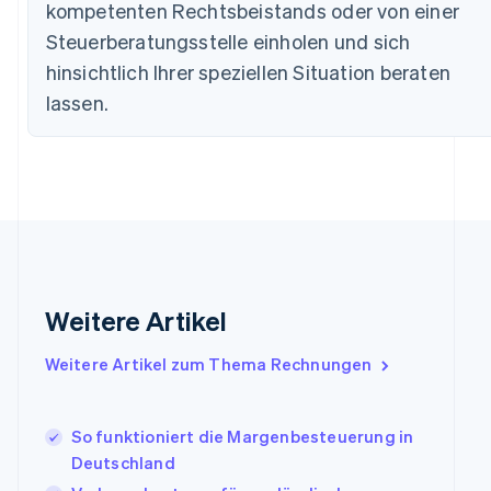
Bulgarien
kompetenten Rechtsbeistands oder von einer
English
Steuerberatungsstelle einholen und sich
Dänemark
hinsichtlich Ihrer speziellen Situation beraten
English
Deutschland
lassen.
Deutsch
English
Estland
English
Festlandchina
简体中文
English
Finnland
English
Svenska
Frankreich
Français
English
Gibraltar
Weitere Artikel
English
Griechenland
Weitere Artikel zum Thema Rechnungen
English
Indien
English
So funktioniert die Margenbesteuerung in
Irland
Deutschland
English