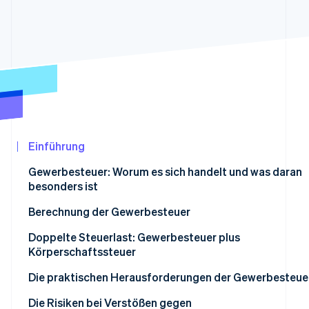
Betrugsprävention
Ecosystem
Atlas
Start-up-Gründung
Partner
Stripe App-Marktplatz
Climate
CO₂-Entnahme
Identity
Online-Identitätsprüfung
Einführung
Gewerbesteuer: Worum es sich handelt und was daran
besonders ist
Stripe-Sessions 2026
Erfahren Sie, wie Stripe Lösungen für die Wir
Wann muss ich anfangen, Gewerbesteuer zu zahlen?
Berechnung der Gewerbesteuer
Jetzt ansehen
Berechnung des Gewerbeertrags
Doppelte Steuerlast: Gewerbesteuer plus
Körperschaftssteuer
Berücksichtigung des Gewerbesteuerfreibetrags
Die praktischen Herausforderungen der Gewerbesteue
Berechnung der Bemessungsgrundlage
Auswirkungen auf die Rentabilität
Die Risiken bei Verstößen gegen