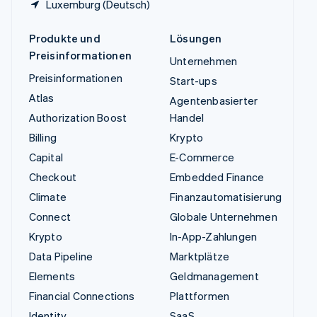
Luxemburg (Deutsch)
Produkte und
Lösungen
Preisinformationen
Unternehmen
Preisinformationen
Start-ups
Atlas
Agentenbasierter
Authorization Boost
Handel
Billing
Krypto
Capital
E-Commerce
Checkout
Embedded Finance
Climate
Finanzautomatisierung
Connect
Globale Unternehmen
Krypto
In-App-Zahlungen
Data Pipeline
Marktplätze
Elements
Geldmanagement
Financial Connections
Plattformen
Identity
SaaS