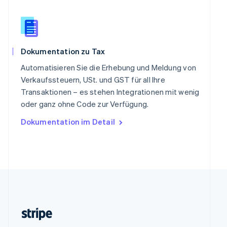
Slowenien
English
Italiano
Sonderverwaltungsregion Hongkong,
China
English
简体中文
Dokumentation zu Tax
Spanien
Español
English
Automatisieren Sie die Erhebung und Meldung von
Thailand
Verkaufssteuern, USt. und GST für all Ihre
ไทย
English
Transaktionen – es stehen Integrationen mit wenig
Tschechische Republik
oder ganz ohne Code zur Verfügung.
English
Ungarn
Dokumentation im Detail
English
Vereinigte Arabische Emirate
English
Vereinigte Staaten
English
Español
简体中文
Vereinigtes Königreich
English
Zypern
English