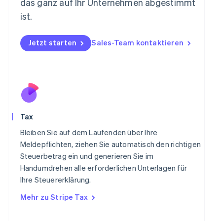
Neuseeland
das ganz auf Ihr Unternehmen abgestimmt
English
ist.
Niederlande
Nederlands
English
Norwegen
Jetzt starten
Sales-Team kontaktieren
English
Österreich
Deutsch
English
Polen
English
Portugal
Português
English
Tax
Rumänien
English
Bleiben Sie auf dem Laufenden über Ihre
Schweden
Meldepflichten, ziehen Sie automatisch den richtigen
Svenska
English
Steuerbetrag ein und generieren Sie im
Schweiz
Handumdrehen alle erforderlichen Unterlagen für
Deutsch
Français
Italiano
English
Singapur
Ihre Steuererklärung.
English
简体中文
Mehr zu Stripe Tax
Slowakei
English