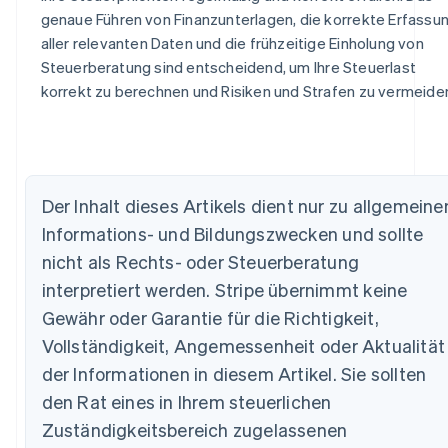
genaue Führen von Finanzunterlagen, die korrekte Erfassu
aller relevanten Daten und die frühzeitige Einholung von
Steuerberatung sind entscheidend, um Ihre Steuerlast
korrekt zu berechnen und Risiken und Strafen zu vermeide
Der Inhalt dieses Artikels dient nur zu allgemeine
Informations- und Bildungszwecken und sollte
nicht als Rechts- oder Steuerberatung
interpretiert werden. Stripe übernimmt keine
Gewähr oder Garantie für die Richtigkeit,
Australien
Vollständigkeit, Angemessenheit oder Aktualität
English
Belgien
der Informationen in diesem Artikel. Sie sollten
Nederlands
Français
Deutsch
English
den Rat eines in Ihrem steuerlichen
Brasilien
Zuständigkeitsbereich zugelassenen
Português
English