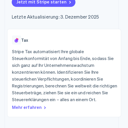
Data Pipeline
Jetzt mit Stripe starten
Marktplatz auf
Geldmanagement
Zugriff auf mehr als
Datensynchronisierung
Produkt-Roadmap
Grundlagen der
Plattformen
125
Stripe Sessions
Abonnementverwaltung
SaaS
Letzte Aktualisierung: 3. Dezember 2025
Terminal
Karriere
Zahlungen vor Ort
Newsroom
So setzen Sie
Authorization
Stripe Press
nutzungsbasierte
Boost
Abrechnung um
Nach Branche
Optimierung der
Tax
Stablecoin-gestützte
Autorisierungsraten
Karten ausgeben: So
Link
KI-Unternehmen
Kontakt
geht´s
Stripe Tax automatisiert Ihre globale
Beschleunigter
Creator Economy
Bereitstellung und
Steuerkonformität von Anfang bis Ende, sodass Sie
Bezahlvorgang
Gaming
Verwaltung von
Sales-Team
sich ganz auf Ihr Unternehmenswachstum
Financial
Bewirtung, Reisen und
Diensten mit Agenten
kontaktieren
Connections
Freizeit
konzentrieren können. Identifizieren Sie Ihre
Partner werden
Verbundene
Versicherungen
steuerlichen Verpflichtungen, koordinieren Sie
Medien und
Finanzdaten
Registrierungen, berechnen Sie weltweit die richtigen
Unterhaltung
Ressourcen
Gemeinnützige
Steuerbeträge, ziehen Sie sie ein und reichen Sie
Organisationen
Steuererklärungen ein – alles an einem Ort.
App-Integrationen
Fachdienstleistungen
Mehr
Code-Beispiele
Öffentlicher Sektor
Mehr erfahren
Product roadmap
Entwickler-Blog
Einzelhandel
Ausblick
API-Status
Radar