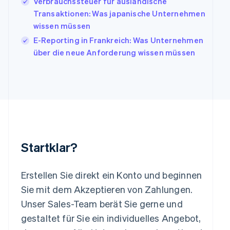
Verbrauchssteuer für ausländische
Italien
Italiano
English
Transaktionen: Was japanische Unternehmen
Japan
wissen müssen
日本語
English
E-Reporting in Frankreich: Was Unternehmen
Kanada
über die neue Anforderung wissen müssen
English
Français
Kroatien
English
Italiano
Lettland
English
Liechtenstein
Deutsch
English
Litauen
English
Startklar?
Luxemburg
Français
Deutsch
English
Malaysia
Erstellen Sie direkt ein Konto und beginnen
English
简体中文
Malta
Sie mit dem Akzeptieren von Zahlungen.
English
Unser Sales-Team berät Sie gerne und
Mexiko
gestaltet für Sie ein individuelles Angebot,
Español
English