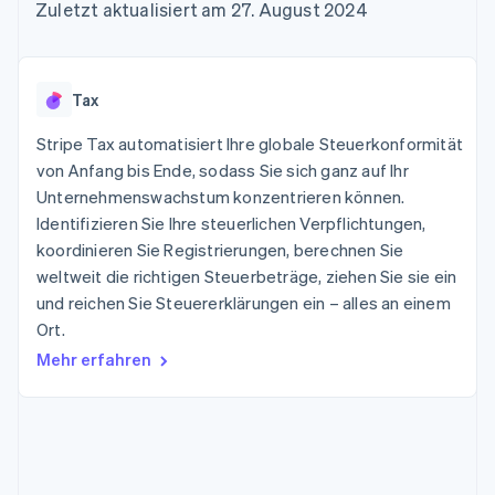
Data Pipeline
Zuletzt aktualisiert am 27. August 2024
Geldmanagement
Marktplatz auf
Zugriff auf mehr als
Datensynchronisierung
Produkt-Roadmap
Plattformen
Grundlagen der
125
Stripe Sessions
SaaS
Abonnementverwaltung
Terminal
Karriere
Zahlungen vor Ort
Newsroom
So setzen Sie
Tax
Authorization
Stripe Press
nutzungsbasierte
Boost
Abrechnung um
Stripe Tax automatisiert Ihre globale Steuerkonformität
Nach Branche
Optimierung der
Stablecoin-gestützte
Autorisierungsraten
von Anfang bis Ende, sodass Sie sich ganz auf Ihr
Karten ausgeben: So
Link
KI-Unternehmen
Kontakt
geht´s
Unternehmenswachstum konzentrieren können.
Beschleunigter
Creator Economy
Bereitstellung und
Identifizieren Sie Ihre steuerlichen Verpflichtungen,
Bezahlvorgang
Gaming
Verwaltung von
Sales-Team
koordinieren Sie Registrierungen, berechnen Sie
Financial
Bewirtung, Reisen und
Diensten mit Agenten
kontaktieren
Connections
Freizeit
weltweit die richtigen Steuerbeträge, ziehen Sie sie ein
Partner werden
Verbundene
Versicherungen
und reichen Sie Steuererklärungen ein – alles an einem
Medien und
Finanzdaten
Ort.
Unterhaltung
Ressourcen
Gemeinnützige
Mehr erfahren
Organisationen
Fachdienstleistungen
App-Integrationen
Mehr
Öffentlicher Sektor
Code-Beispiele
Product roadmap
Einzelhandel
Entwickler-Blog
Ausblick
API-Status
Radar