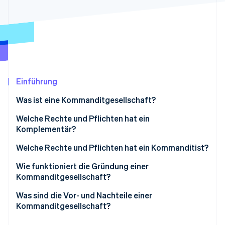
Betrugsprävention
Ecosystem
Atlas
Start-up-Gründung
Partner
Stripe App-Marktplatz
Climate
CO₂-Entnahme
Identity
Online-Identitätsprüfung
Einführung
Was ist eine Kommanditgesellschaft?
Wie ist die Haftung bei einer
Welche Rechte und Pflichten hat ein
Kommanditgesellschaft geregelt?
Komplementär?
Stripe-Sessions 2026
Erfahren Sie, wie Stripe Lösungen für die Wirts
Sonderformen der KG
Rechte eines Komplementärs
Welche Rechte und Pflichten hat ein Kommanditist?
Jetzt ansehen
Pflichten eines Komplementärs
Rechte eines Kommanditisten
Wie funktioniert die Gründung einer
Kommanditgesellschaft?
Pflichten eines Kommanditisten
Was sind die Vor- und Nachteile einer
Kommanditgesellschaft?
Vorteile einer Kommanditgesellschaft