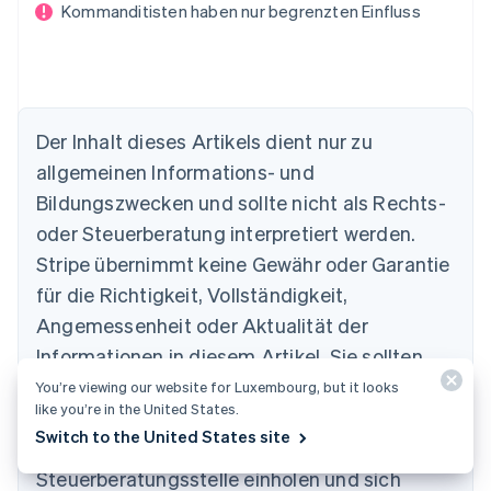
Kommanditisten haben nur begrenzten Einfluss
Der Inhalt dieses Artikels dient nur zu
allgemeinen Informations- und
Bildungszwecken und sollte nicht als Rechts-
oder Steuerberatung interpretiert werden.
Australien
English
Stripe übernimmt keine Gewähr oder Garantie
Belgien
für die Richtigkeit, Vollständigkeit,
Nederlands
Français
Deutsch
English
Brasilien
Angemessenheit oder Aktualität der
Português
English
Informationen in diesem Artikel. Sie sollten
Bulgarien
den Rat eines in Ihrem steuerlichen
You’re viewing our website for Luxembourg, but it looks
English
Dänemark
like you’re in the United States.
Zuständigkeitsbereich zugelassenen
English
Switch to the United States site
kompetenten Rechtsbeistands oder von einer
Deutschland
Steuerberatungsstelle einholen und sich
Deutsch
English