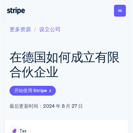
更多资源
设立公司
按企业阶段
文档
学习
支付
营收
资金管
平台
理
易市
大型企业
Stripe 文档
博客
Payments
Billing
初创企业
API 参考文档
客户案例
在德国如何成立有限
在线支付
经常性收入
Global
Conn
库与 SDK
指南
Managed
Metronome
Payouts
Stripe Apps
Payments
按用量计费
平台
合伙企业
备案商家解决
Subscriptions
向第三
按应用场景
方案
方打款
支持
订阅管理
Payment links
Crypto
指南
智能体商务
Invoicing
钱包、
加密货币
获取支持
无代码支付
一次性或定期
开始使用 Stripe
稳定币
电子商务
接受线上付款
托管支持方案
Checkout
账单
发行和
嵌入式金融
实施预置结账流程
专业服务
预构建支付界
Tax
发卡基
财务自动化
构建平台或交易市场
最后更新时间：2024 年 8 月 27 日
面
销售税和增值
础设施
全球化企业
管理订阅
Elements
税自动化
应用内支付
提供按用量计费
灵活的 UI 组件
Revenue
交易市场
发行稳定币支持的支付卡
Payment
Recognition
公司
资金管理
通过智能体配置和管理服
methods
会计自动化
Tax
平台
务