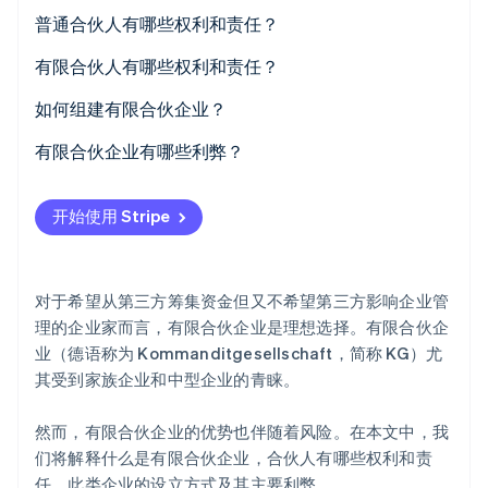
有限合伙企业如何规定责任？
普通合伙人有哪些权利和责任？
有限合伙企业的特殊形式
普通合伙人的权利
有限合伙人有哪些权利和责任？
普通合伙人的职责
有限合伙人的权利
如何组建有限合伙企业？
Stripe Sessions 2026
了解 Stripe 如何为 AI 构建经济基础设施。
有限合伙人的责任
有限合伙企业有哪些利弊？
立即观看
有限合伙企业的优点
开始使用 Stripe
有限合伙企业的缺点
对于希望从第三方筹集资金但又不希望第三方影响企业管
理的企业家而言，有限合伙企业是理想选择。有限合伙企
业（德语称为 Kommanditgesellschaft，简称 KG）尤
其受到家族企业和中型企业的青睐。
然而，有限合伙企业的优势也伴随着风险。在本文中，我
们将解释什么是有限合伙企业，合伙人有哪些权利和责
任，此类企业的设立方式及其主要利弊。