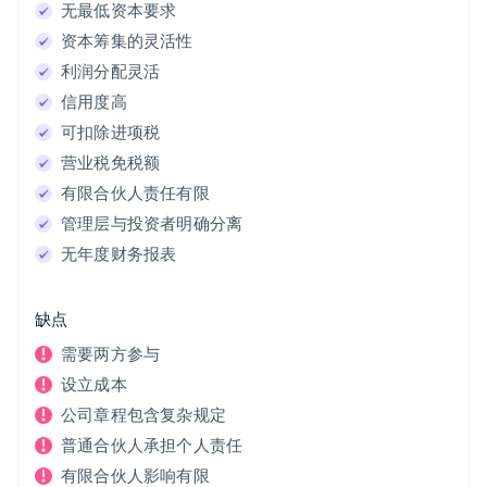
无最低资本要求
资本筹集的灵活性
利润分配灵活
信用度高
可扣除进项税
营业税免税额
有限合伙人责任有限
管理层与投资者明确分离
阿联酋
无年度财务报表
English
爱尔兰
English
缺点
爱沙尼亚
English
需要两方参与
奥地利
设立成本
Deutsch
English
澳大利亚
公司章程包含复杂规定
English
普通合伙人承担个人责任
巴西
有限合伙人影响有限
Português
English