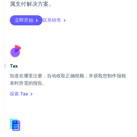
日本
属支付解决方案。
日本語
English
瑞典
立即开始
联系销售
Svenska
English
瑞士
Deutsch
Français
Italiano
English
塞浦路斯
English
斯洛伐克
English
斯洛文尼亚
Tax
English
Italiano
知道在哪里注册，自动收取正确税额，并获取您制作报税
泰国
ไทย
English
表时所需的报告。
希腊
探索 Tax
English
西班牙
Español
English
新加坡
English
简体中文
新西兰
English