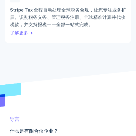
接入 125+ 种支
Stripe Sigma
产品路线图
SaaS
付方式
自定义报告
Sessions 年度大会
Stripe Tax 全程自动处理全球税务合规，让您专注业务扩
Terminal
Data Pipeline
招聘
展。识别税务义务、管理税务注册、全球精准计算并代收
线下支付
数据同步
资讯中心
Authorization
资源
税款，并支持报税——全部一站式完成。
Stripe Press
Boost
按行业
了解更多
支付成功率优
应用集成
化
AI 企业
代码示例
Link
创作者经济
开发者博客
联系
加速结账
游戏
API 状态
酒店、旅游与休闲
联系销售
保险
成为合作伙伴
媒体与娱乐
非营利组织
更多
专业服务
Product roadmap
公共部门
了解未来规划
零售
Radar
欺诈防范
Atlas
生态系统
初创企业注册
导言
合作伙伴
Climate
什么是有限合伙企业？
Stripe App Marketplace
碳移除