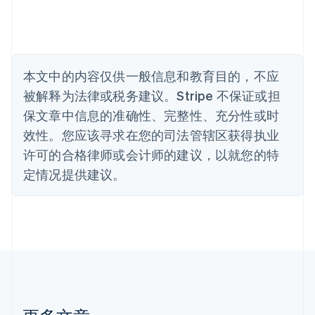
保加利亚
English
比利时
Nederlands
Français
Deutsch
English
波兰
本文中的内容仅供一般信息和教育目的，不应
English
丹麦
被解释为法律或税务建议。Stripe 不保证或担
English
保文章中信息的准确性、完整性、充分性或时
德国
效性。您应该寻求在您的司法管辖区获得执业
Deutsch
English
法国
许可的合格律师或会计师的建议，以就您的特
Français
English
定情况提供建议。
芬兰
English
Svenska
荷兰
Nederlands
English
加拿大
English
Français
捷克
English
克罗地亚
English
Italiano