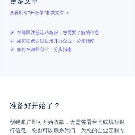
更多文章
拉脱维亚
English
查看所有“开账单”相关文章
立陶宛
English
列支敦士登
在德国注册流动商贩：您需要了解的信息
Deutsch
English
卢森堡
如何在佛罗里达州开办企业：分步指南
Français
Deutsch
English
如何在加州创业：分步指南
罗马尼亚
English
马尔他
English
马来西亚
English
简体中文
美国
English
Español
简体中文
墨西哥
准备好开始了？
Español
English
挪威
English
创建账户即可开始收款，无需签署合同或填写银
葡萄牙
行信息。您也可以联系我们，为您的企业定制专
Português
English