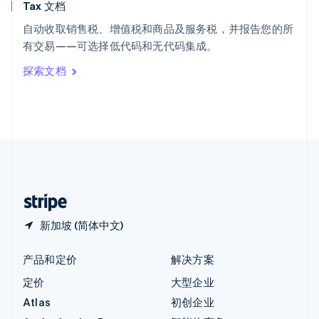
Tax 文档
匈牙利
English
自动收取销售税、增值税和商品及服务税，并报告您的所
意大利
有交易——可选择低代码和无代码集成。
Italiano
English
印度
探索文档
English
英国
English
直布罗陀
English
中国内地
简体中文
English
中国香港特别行政区
English
简体中文
新加坡 (简体中文)
产品和定价
解决方案
定价
大型企业
Atlas
初创企业