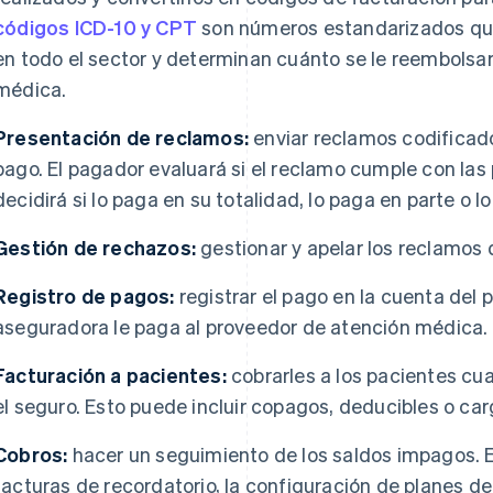
códigos ICD-10 y CPT
son números estandarizados que 
en todo el sector y determinan cuánto se le reembolsa
médica.
Presentación de reclamos:
enviar reclamos codificad
pago. El pagador evaluará si el reclamo cumple con las 
decidirá si lo paga en su totalidad, lo paga en parte o 
Gestión de rechazos:
gestionar y apelar los reclamos
Registro de pagos:
registrar el pago en la cuenta del 
aseguradora le paga al proveedor de atención médica.
Facturación a pacientes:
cobrarles a los pacientes cua
el seguro. Esto puede incluir copagos, deducibles o car
Cobros:
hacer un seguimiento de los saldos impagos. Es
facturas de recordatorio, la configuración de planes de