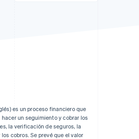
Sesiones de Stripe
2026
Descubre cómo Stripe
construye la
infraestructura
económica para la IA.
Mirar ahora
nglés) es un proceso financiero que
, hacer un seguimiento y cobrar los
s, la verificación de seguros, la
 los cobros. Se prevé que el valor