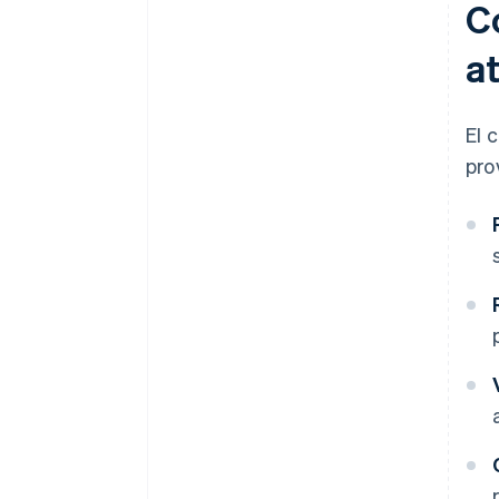
C
a
El 
pro