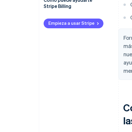
Stripe Billing
Empieza a usar Stripe
For
más
nue
ayu
mer
Có
l