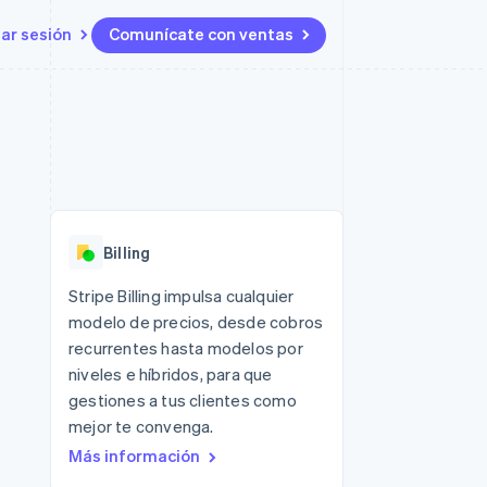
iar sesión
Comunícate con ventas
Recursos
Ecosistema
Contacto
 marketplaces
Más
Integraciones de aplicaciones
Socios
Contacta con ventas
Product roadmap
s
Ejemplos de código
Stripe App Marketplace
Conviértete en socio
Ver lo que viene
ataformas
Blog de desarrolladores
Estado de la API
Radar
Prevención de fraude
Billing
Atlas
Constitución de una startup
 lucro
Stripe Billing impulsa cualquier
modelo de precios, desde cobros
Climate
Eliminación de dióxido de
recurrentes hasta modelos por
carbono
niveles e híbridos, para que
gestiones a tus clientes como
mejor te convenga.
Más información