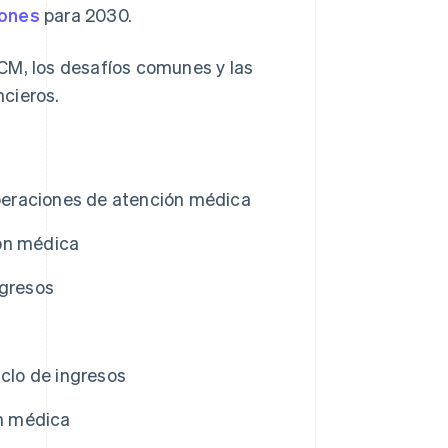
lones
para 2030​​.
CM, los desafíos comunes y las
cieros.
operaciones de atención médica
ión médica
ngresos
iclo de ingresos
ón médica