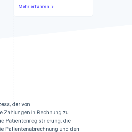
Mehr erfahren
Stripe-Sessions 2026
Erfahren Sie, wie Stripe
Lösungen für die
Wirtschaftsinfrastruktur
für KI aufbaut.
Jetzt ansehen
zess, der von
de Zahlungen in Rechnung zu
e Patientenregistrierung, die
die Patientenabrechnung und den