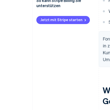
So kann Stripe Billing Sie
unterstützen
Jetzt mit Stripe starten
For
in 
Ku
Ums
W
G