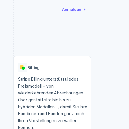
Anmelden
Ressourcen
Ecosystem
Kontakt
nd Marktplätze
Mehr
App-Integrationen
Partner
Sales-Team kontaktieren
Product roadmap
Code-Beispiele
Stripe App-Marktplatz
Partner werden
Ausblick
 Plattformen
Entwickler-Blog
 platforms
eit
API-Status
Radar
Betrugsprävention
eistungen
Billing
Atlas
onen
virtuelle Karten
Start-up-Gründung
Stripe Billing unterstützt jedes
Preismodell – von
Climate
CO₂-Entnahme
wiederkehrenden Abrechnungen
über gestaffelte bis hin zu
Identity
Online-Identitätsprüfung
hybriden Modellen –, damit Sie Ihre
Kundinnen und Kunden ganz nach
Ihren Vorstellungen verwalten
können.