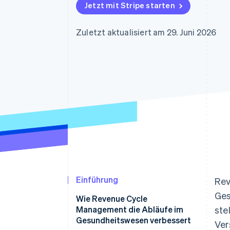
Optimierung der
Datensynchronisier
Jetzt mit Stripe starten
Autorisierungsraten
Link
Beschleunigter Bezahlvorgang
Zuletzt aktualisiert am 29. Juni 2026
Financial Connections
Verbundene Finanzdaten
Einführung
Rev
Ges
Wie Revenue Cycle
Management die Abläufe im
ste
Gesundheitswesen verbessert
Ver