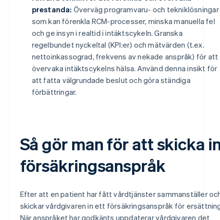
prestanda:
Överväg programvaru- och tekniklösningar
som kan förenkla RCM-processer, minska manuella fel
och ge insyn i realtid i intäktscykeln. Granska
regelbundet nyckeltal (KPI:er) och mätvärden (t.ex.
nettoinkassograd, frekvens av nekade anspråk) för att
övervaka intäktscykelns hälsa. Använd denna insikt för
att fatta välgrundade beslut och göra ständiga
förbättringar.
Så gör man för att skicka i
försäkringsanspråk
Efter att en patient har fått vårdtjänster sammanställer oc
skickar vårdgivaren in ett försäkringsanspråk för ersättning
När anspråket har godkänts uppdaterar vårdgivaren det