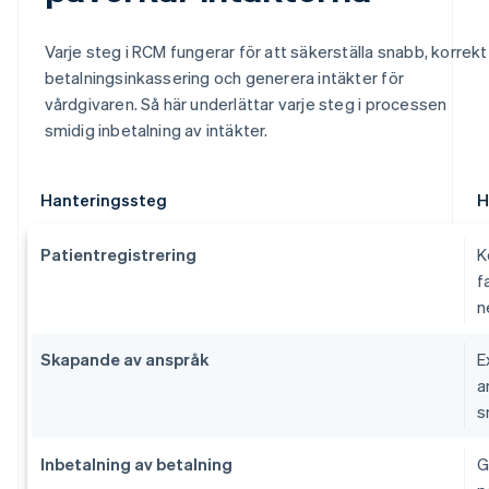
Varje steg i RCM fungerar för att säkerställa snabb, korrekt
betalningsinkassering och generera intäkter för
vårdgivaren. Så här underlättar varje steg i processen
smidig inbetalning av intäkter.
Hanteringssteg
H
Patientregistrering
K
f
n
Skapande av anspråk
E
a
s
Inbetalning av betalning
G