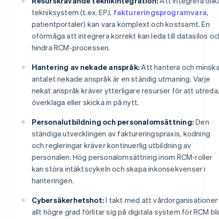
Resurskrävande teknikintegration:
Att integrera olik
tekniksystem (t.ex. EPJ,
faktureringsprogramvara
,
patientportaler) kan vara komplext och kostsamt. En
oförmåga att integrera korrekt kan leda till datasilos oc
hindra RCM-processen.
Hantering av nekade anspråk:
Att hantera och minsk
antalet nekade anspråk är en ständig utmaning. Varje
nekat anspråk kräver ytterligare resurser för att utreda
överklaga eller skicka in på nytt.
Personalutbildning och personalomsättning:
Den
ständiga utvecklingen av faktureringspraxis, kodning
och regleringar kräver kontinuerlig utbildning av
personalen. Hög personalomsättning inom RCM-roller
kan störa intäktscykeln och skapa inkonsekvenser i
hanteringen.
Cybersäkerhetshot:
I takt med att vårdorganisationer 
allt högre grad förlitar sig på digitala system för RCM bli