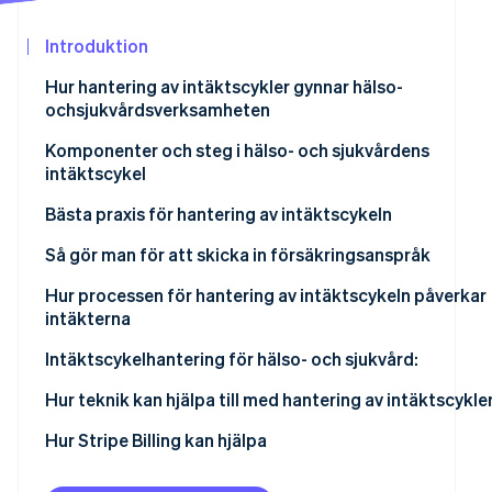
Identitetsverifiering online
Partner
Stripe App Marketplace
Introduktion
Hur hantering av intäktscykler gynnar hälso-
ochsjukvårdsverksamheten
Stripe Sessions 2026
Komponenter och steg i hälso- och sjukvårdens
Se hur Stripe bygger den ekonomiska in
intäktscykel
Titta nu
Bästa praxis för hantering av intäktscykeln
Så gör man för att skicka in försäkringsanspråk
Hur processen för hantering av intäktscykeln påverkar
intäkterna
Intäktscykelhantering för hälso- och sjukvård:
Hur teknik kan hjälpa till med hantering av intäktscykle
Hur Stripe Billing kan hjälpa