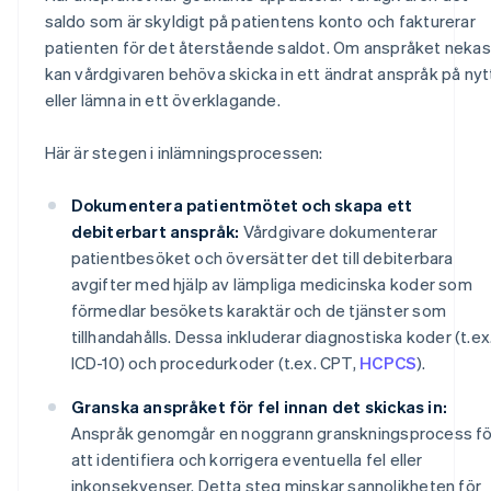
saldo som är skyldigt på patientens konto och fakturerar
patienten för det återstående saldot. Om anspråket nekas
kan vårdgivaren behöva skicka in ett ändrat anspråk på nyt
eller lämna in ett överklagande.
Här är stegen i inlämningsprocessen:
Dokumentera patientmötet och skapa ett
debiterbart anspråk:
Vårdgivare dokumenterar
patientbesöket och översätter det till debiterbara
avgifter med hjälp av lämpliga medicinska koder som
förmedlar besökets karaktär och de tjänster som
tillhandahålls. Dessa inkluderar diagnostiska koder (t.ex
ICD-10) och procedurkoder (t.ex. CPT,
HCPCS
).
Granska anspråket för fel innan det skickas in:
Anspråk genomgår en noggrann granskningsprocess fö
att identifiera och korrigera eventuella fel eller
inkonsekvenser. Detta steg minskar sannolikheten för