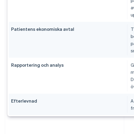
p
a
u
Patientens ekonomiska avtal
T
b
p
s
Rapportering och analys
G
m
D
ö
Efterlevnad
A
f