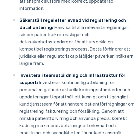
att anspråk slutförs med korrekt, uppdaterad
information.
Säkerställ regelefterlevnad vid registrering och
datahantering:
Hänvisa till alla relevanta regleringar,
såsom patientsekretesslagar och
datasäkerhetsstandarder, för att utveckla en
kompatibel registreringsprocess. Detta förhindrar att
juridiska eller regulatoriska påföljder påverkar intäktern
längre fram.
Investera i teamutbildning och infrastruktur för
support:
Investera i kontinuerlig utbildning för
personalen gällande aktuella kodningsstandarder och
uppdateringar. Upprätthåll ett kunnigt och tillgängligt
kundtjänstteam för att hantera patientförfrågningar o
registrering, fakturering och försäkring. Genom att
minska patientförvirring och använda precis, korrekt
kodning maximeras betalningsefterlevnad och
ersättning, och sannolikheten för nekade anspråk