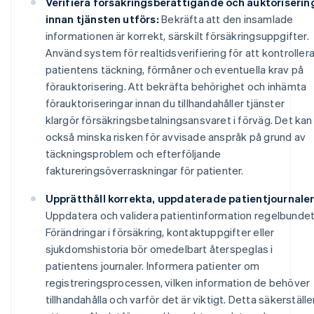
Verifiera försäkringsberättigande och auktoriserin
innan tjänsten utförs:
Bekräfta att den insamlade
informationen är korrekt, särskilt försäkringsuppgifter.
Använd system för realtidsverifiering för att kontroller
patientens täckning, förmåner och eventuella krav på
förauktorisering. Att bekräfta behörighet och inhämta
förauktoriseringar innan du tillhandahåller tjänster
klargör försäkringsbetalningsansvaret i förväg. Det kan
också minska risken för avvisade anspråk på grund av
täckningsproblem och efterföljande
faktureringsöverraskningar för patienter.
Upprätthåll korrekta, uppdaterade patientjournaler
Uppdatera och validera patientinformation regelbundet
Förändringar i försäkring, kontaktuppgifter eller
sjukdomshistoria bör omedelbart återspeglas i
patientens journaler. Informera patienter om
registreringsprocessen, vilken information de behöver
tillhandahålla och varför det är viktigt. Detta säkerställe