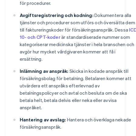
för procedurer.
Avgiftsregistrering och kodning:
Dokumentera alla
tjänster och procedurer som utförs och översätta dem
till faktureringskoder för försäkringsanspråk. Dessa
IC
10- och CPT-koder
är standardiserade nummer som
kategoriserar medicinska tjänster i hela branschen och
avgör hur mycket vårdgivaren kommer att få i
ersättning.
Inlämning av anspråk:
Skicka in kodade anspråk till
försäkringsbolag för betalning. Betalaren kommer att
utvärdera ett anspråks efterlevnad av
betalningspolicyer och avtal och besluta om de ska
betala helt, betala delvis eller neka eller avvisa
anspråket.
Hantering av avslag:
Hantera och överklaga nekade
försäkringsanspråk.