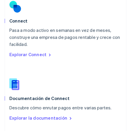
English
México
Español
English
Noruega
Connect
English
Pasa a modo activo en semanas en vez de meses,
Nueva Zelandia
English
construye una empresa de pagos rentable y crece con
Países Bajos
facilidad.
Nederlands
English
Explorar Connect
Polonia
English
Portugal
Português
English
RAE de Hong Kong, China
English
简体中文
Reino Unido
English
Documentación de Connect
República Checa
Descubre cómo enrutar pagos entre varias partes.
English
Rumania
Explorar la documentación
English
Singapur