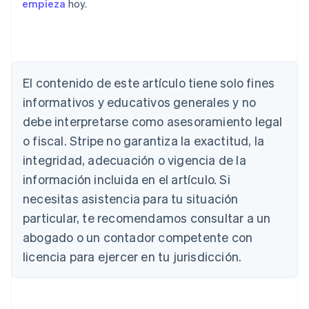
empieza
hoy.
Alemania
Deutsch
English
Australia
El contenido de este artículo tiene solo fines
English
informativos y educativos generales y no
Austria
debe interpretarse como asesoramiento legal
Deutsch
English
Bélgica
o fiscal. Stripe no garantiza la exactitud, la
Nederlands
Français
Deutsch
English
integridad, adecuación o vigencia de la
Brasil
Português
English
información incluida en el artículo. Si
Bulgaria
necesitas asistencia para tu situación
English
Canadá
particular, te recomendamos consultar a un
English
Français
abogado o un contador competente con
China continental
licencia para ejercer en tu jurisdicción.
简体中文
English
Chipre
English
Croacia