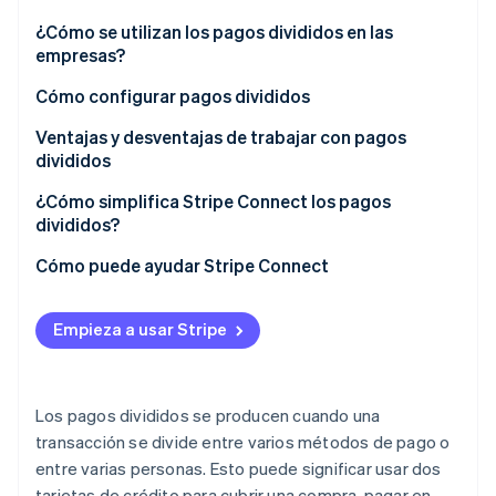
¿Cómo se utilizan los pagos divididos en las
empresas?
Ecosistema
Cómo configurar pagos divididos
Sesiones de Stripe 2026
Socios
Descubre cómo Stripe construye la infraestructura económi
Diagrama el flujo de dinero
Ventajas y desventajas de trabajar con pagos
Stripe App Marketplace
Mirar ahora
divididos
Elige tu arquitectura de pagos
¿Cómo simplifica Stripe Connect los pagos
divididos?
Cómo puede ayudar Stripe Connect
Empieza a usar Stripe
Los pagos divididos se producen cuando una
transacción se divide entre varios métodos de pago o
entre varias personas. Esto puede significar usar dos
tarjetas de crédito para cubrir una compra, pagar en