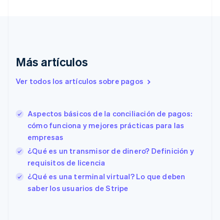
English
Italiano
Dinamarca
English
Emiratos Árabes Unidos
English
Eslovaquia
Más artículos
English
Eslovenia
Ver todos los artículos sobre pagos
English
Italiano
España
Español
English
Aspectos básicos de la conciliación de pagos:
Estados Unidos
English
Español
简体中文
cómo funciona y mejores prácticas para las
Estonia
empresas
English
¿Qué es un transmisor de dinero? Definición y
Finlandia
requisitos de licencia
English
Svenska
Francia
¿Qué es una terminal virtual? Lo que deben
Français
English
saber los usuarios de Stripe
Gibraltar
English
Grecia