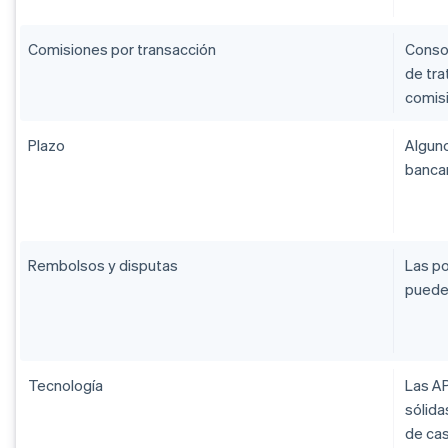
Comisiones por transacción
Consol
de tra
comis
Plazo
Alguno
bancar
Rembolsos y disputas
Las po
pueden
Tecnología
Las AP
sólida
de ca