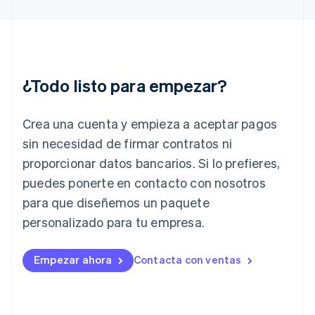
English
Hungría
English
India
English
Irlanda
¿Todo listo para empezar?
English
Italia
Crea una cuenta y empieza a aceptar pagos
Italiano
English
Japón
sin necesidad de firmar contratos ni
日本語
English
proporcionar datos bancarios. Si lo prefieres,
Letonia
English
puedes ponerte en contacto con nosotros
Liechtenstein
para que diseñemos un paquete
Deutsch
English
Lituania
personalizado para tu empresa.
English
Luxemburgo
Empezar ahora
Contacta con ventas
Français
Deutsch
English
Malasia
English
简体中文
Malta