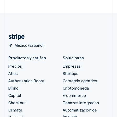
English
简体中文
Suecia
Svenska
English
Suiza
Deutsch
Français
Italiano
English
Tailandia
ไทย
English
México (Español)
Productos y tarifas
Soluciones
Precios
Empresas
Atlas
Startups
Authorization Boost
Comercio agéntico
Billing
Criptomoneda
Capital
E-commerce
Checkout
Finanzas integradas
Climate
Automatización de
finanzas