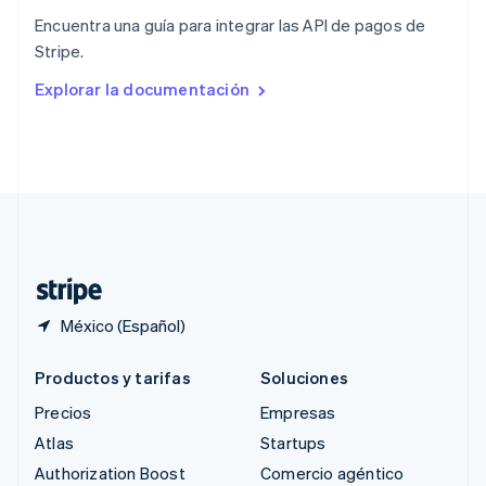
English
Encuentra una guía para integrar las API de pagos de
República Checa
Stripe.
English
Rumania
Explorar la documentación
English
Singapur
English
简体中文
Suecia
Svenska
English
Suiza
Deutsch
Français
Italiano
English
Tailandia
ไทย
English
México (Español)
Productos y tarifas
Soluciones
Precios
Empresas
Atlas
Startups
Authorization Boost
Comercio agéntico