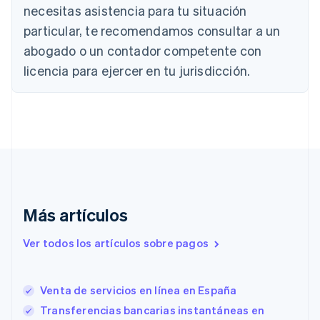
necesitas asistencia para tu situación
English
Français
China continental
particular, te recomendamos consultar a un
简体中文
English
abogado o un contador competente con
Chipre
English
licencia para ejercer en tu jurisdicción.
Croacia
English
Italiano
Dinamarca
English
Emiratos Árabes Unidos
English
Eslovaquia
English
Eslovenia
Más artículos
English
Italiano
España
Ver todos los artículos sobre pagos
Español
English
Estados Unidos
English
Español
简体中文
Estonia
Venta de servicios en línea en España
English
Transferencias bancarias instantáneas en
Finlandia