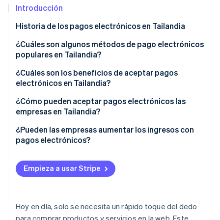
Introducción
Historia de los pagos electrónicos en Tailandia
Ecosistema
¿Cuáles son algunos métodos de pago electrónicos
Sesiones de Stripe 2026
Socios
populares en Tailandia?
Descubre cómo Stripe construye la infraestructura económi
Stripe App Marketplace
Mirar ahora
Banca móvil
¿Cuáles son los beneficios de aceptar pagos
electrónicos en Tailandia?
PromptPay
Facilidad de uso
¿Cómo pueden aceptar pagos electrónicos las
Cartera digital
empresas en Tailandia?
Velocidad de las transacciones
Código QR
Explorar y elegir métodos de pago
¿Pueden las empresas aumentar los ingresos con
Aumentar ventas e ingresos
pagos electrónicos?
Enlaces de pago
Seleccionar un proveedor de servicios de pago
Oportunidades de expansión del mercado
Tarjetas de crédito y débito
Solicitar un servicio de pago
Empieza a usar Stripe
Altamente seguro
Compra ahora, paga después
Estructurar y probar el sistema
Generar confianza entre las empresas
Tarjetas de recarga
Activar y realizar un seguimiento de los resultados
Hoy en día, solo se necesita un rápido toque del dedo
Datos de marketing
Pasarelas de pagos
para comprar productos y servicios en la web. Este