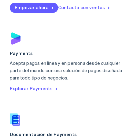
English
Empezar ahora
Contacta con ventas
Luxemburgo
Français
Deutsch
English
Malasia
English
简体中文
Malta
English
México
Español
English
Payments
Noruega
Acepta pagos en línea y en persona desde cualquier
English
parte del mundo con una solución de pagos diseñada
Nueva Zelandia
English
para todo tipo de negocios.
Países Bajos
Explorar Payments
Nederlands
English
Polonia
English
Portugal
Português
English
RAE de Hong Kong, China
English
简体中文
Documentación de Payments
Reino Unido