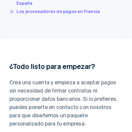
España
English
Svenska
Francia
Los procesadores de pagos en Francia
Français
English
Gibraltar
English
Grecia
English
Hungría
English
India
English
¿Todo listo para empezar?
Irlanda
English
Crea una cuenta y empieza a aceptar pagos
Italia
Italiano
English
sin necesidad de firmar contratos ni
Japón
proporcionar datos bancarios. Si lo prefieres,
日本語
English
Letonia
puedes ponerte en contacto con nosotros
English
para que diseñemos un paquete
Liechtenstein
personalizado para tu empresa.
Deutsch
English
Lituania