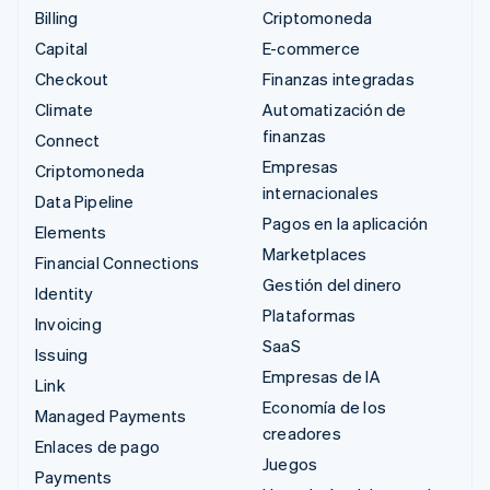
Billing
Criptomoneda
Capital
E-commerce
Checkout
Finanzas integradas
Climate
Automatización de
finanzas
Connect
Empresas
Criptomoneda
internacionales
Data Pipeline
Pagos en la aplicación
Elements
Marketplaces
Financial Connections
Gestión del dinero
Identity
Plataformas
Invoicing
SaaS
Issuing
Empresas de IA
Link
Economía de los
Managed Payments
creadores
Enlaces de pago
Juegos
Payments