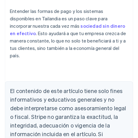
Entender las formas de pago y los sistemas
disponibles en Tailandia es un paso clave para
incorporar nuestra cada vez más
sociedad sin dinero
en efectivo
. Esto ayudará a que tu empresa crezca de
manera constante, lo que no solo te beneficiará a ti y a
tus clientes, sino también a la economía general del
país.
Alemania
Deutsch
English
Australia
English
Austria
El contenido de este artículo tiene solo fines
Deutsch
English
Bélgica
informativos y educativos generales y no
Nederlands
Français
Deutsch
English
debe interpretarse como asesoramiento legal
Brasil
o fiscal. Stripe no garantiza la exactitud, la
Português
English
Bulgaria
integridad, adecuación o vigencia de la
English
información incluida en el artículo. Si
Canadá