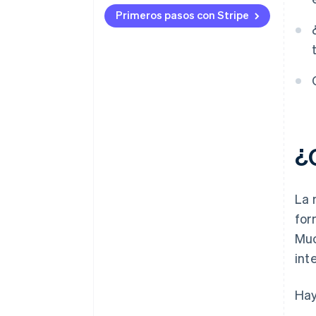
Primeros pasos con Stripe
¿
La 
for
Muc
int
Hay