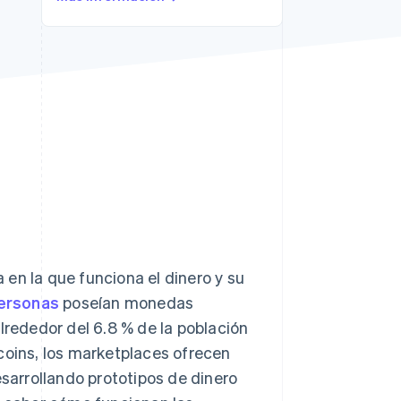
Sesiones de Stripe
2026
Descubre cómo Stripe
construye la
infraestructura
económica para la IA.
Mirar ahora
en la que funciona el dinero y su
personas
poseían monedas
lrededor del 6.8 % de la población
coins, los marketplaces ofrecen
sarrollando prototipos de dinero