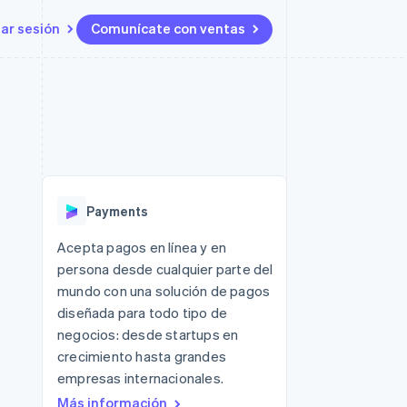
iar sesión
Comunícate con ventas
Recursos
Ecosistema
Contacto
 marketplaces
Más
Integraciones de aplicaciones
Socios
Contacta con ventas
Product roadmap
s
Ejemplos de código
Stripe App Marketplace
Conviértete en socio
Ver lo que viene
ataformas
Blog de desarrolladores
Estado de la API
Radar
Prevención de fraude
Payments
Atlas
Constitución de una startup
 lucro
Acepta pagos en línea y en
persona desde cualquier parte del
Climate
Eliminación de dióxido de
mundo con una solución de pagos
carbono
diseñada para todo tipo de
negocios: desde startups en
crecimiento hasta grandes
empresas internacionales.
Más información