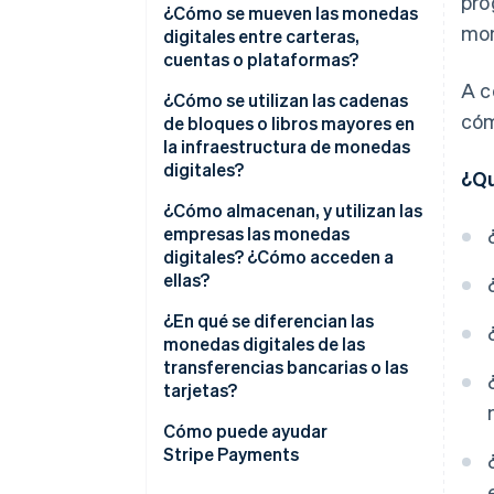
pro
Criptomonedas
¿Cómo se mueven las monedas
mon
digitales entre carteras,
Stablecoins
cuentas o plataformas?
A c
Monedas digitales de bancos
Crea la transacción
¿Cómo se utilizan las cadenas
centrales (CBDC)
cóm
de bloques o libros mayores en
Transmisión a la red
la infraestructura de monedas
Monedas privadas y de
digitales?
¿Qu
plataforma
Confirma y registra
¿Cómo almacenan, y utilizan las
Actualizar saldos
empresas las monedas
digitales? ¿Cómo acceden a
ellas?
Cómo está almacenada
¿En qué se diferencian las
monedas digitales de las
Cómo se accede a ella
transferencias bancarias o las
tarjetas?
Cómo se usa
Cómo puede ayudar
Stripe Payments