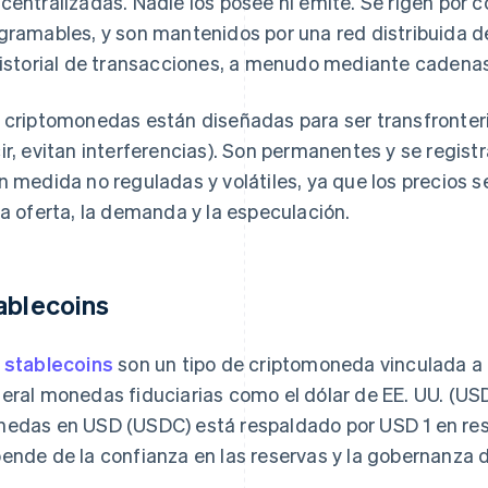
centralizadas. Nadie los posee ni emite. Se rigen por c
gramables, y son mantenidos por una red distribuida 
historial de transacciones, a menudo mediante cadena
 criptomonedas están diseñadas para ser transfronteriz
ir, evitan interferencias). Son permanentes y se regis
n medida no reguladas y volátiles, ya que los precios
la oferta, la demanda y la especulación.
ablecoins
s
stablecoins
son un tipo de criptomoneda vinculada a a
eral monedas fiduciarias como el dólar de EE. UU. (USD
edas en USD (USDC) está respaldado por USD 1 en reser
ende de la confianza en las reservas y la gobernanza d