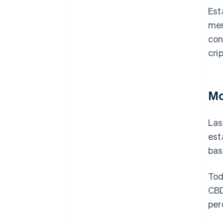
Est
men
con
cri
Mo
Las
est
bas
Tod
CBD
per