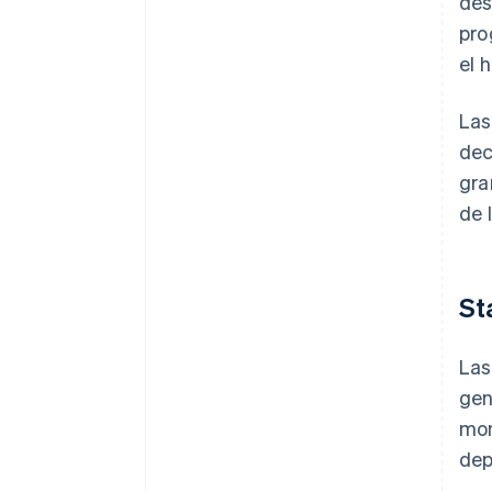
des
pro
el 
Las
dec
gra
de 
St
La
gen
mon
dep