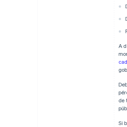
A d
mon
cad
gob
Deb
pér
de 
púb
Si 