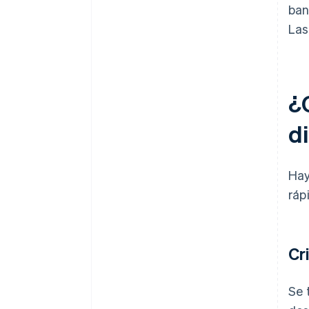
ban
Las
¿
di
Hay
ráp
Cr
Se 