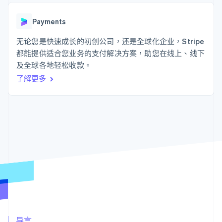
接入 125+ 种支
Stripe Sigma
产品路线图
SaaS
付方式
自定义报告
Sessions 年度大会
Authorization
Data Pipeline
Payments
招聘
Boost
数据同步
资讯中心
支付成功率优
资源
无论您是快速成长的初创公司，还是全球化企业，Stripe
Stripe Press
化
按行业
都能提供适合您业务的支付解决方案，助您在线上、线下
Link
应用集成
及全球各地轻松收款。
加速结账
AI 企业
代码示例
创作者经济
开发者博客
联系
了解更多
游戏
API 状态
酒店、旅游与休闲
联系销售
保险
成为合作伙伴
更多
媒体与娱乐
Product roadmap
非营利组织
了解未来规划
专业服务
公共部门
Radar
零售
欺诈防范
Atlas
初创企业注册
生态系统
Climate
碳移除
合作伙伴
Stripe App Marketplace
导言