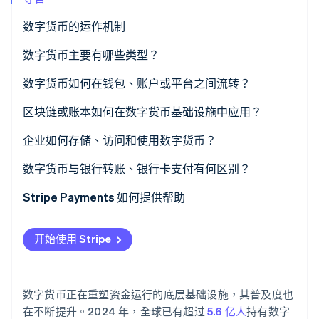
数字货币的运作机制
Stripe Sessions 2026
数字货币主要有哪些类型？
了解 Stripe 如何为 AI 构建经济基础设施。
立即观看
加密货币
数字货币如何在钱包、账户或平台之间流转？
稳定币
创建交易
区块链或账本如何在数字货币基础设施中应用？
央行数字货币 (CBDC)
广播至网络
企业如何存储、访问和使用数字货币？
私有货币和平台货币
确认并记录
存储方式
数字货币与银行转账、银行卡支付有何区别？
更新余额
访问方式
Stripe Payments 如何提供帮助
使用方式
开始使用 Stripe
数字货币正在重塑资金运行的底层基础设施，其普及度也
在不断提升。2024 年，全球已有超过
5.6 亿人
持有数字