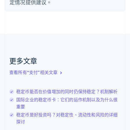
定情况提供建议。
Français
English
芬兰
English
Svenska
荷兰
Nederlands
English
加拿大
English
Français
捷克
English
克罗地亚
更多文章
English
Italiano
拉脱维亚
查看所有“支付”相关文章
English
立陶宛
English
稳定币能否在价值增加的同时仍保持稳定？机制解析
列支敦士登
Deutsch
English
国际企业的稳定币卡：它们的运作机制以及为什么很
卢森堡
重要
Français
Deutsch
English
稳定币是好投资吗？对稳定性、流动性和风险的详细
罗马尼亚
探讨
English
马尔他