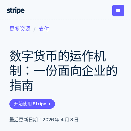
更多资源
支付
按企业阶段
文档
学习
支付
营收
资金管
平台
理
易市
大型企业
Stripe 文档
博客
Payments
Billing
初创企业
API 参考文档
客户案例
数字货币的运作机
在线支付
经常性收入
Global
Conn
库与 SDK
指南
Managed
Metronome
Payouts
Stripe Apps
Payments
按用量计费
平台
制：一份面向企业的
备案商家解决
Subscriptions
向第三
按应用场景
方案
方打款
支持
订阅管理
Payment links
Crypto
指南
指南
智能体商务
Invoicing
钱包、
加密货币
获取支持
无代码支付
一次性或定期
稳定币
电子商务
接受线上付款
托管支持方案
Checkout
账单
发行和
嵌入式金融
实施预置结账流程
专业服务
预构建支付界
Tax
发卡基
开始使用 Stripe
财务自动化
构建平台或交易市场
面
销售税和增值
础设施
全球化企业
管理订阅
Elements
税自动化
应用内支付
提供按用量计费
灵活的 UI 组件
Revenue
最后更新日期：2026 年 4 月 3 日
交易市场
发行稳定币支持的支付卡
Payment
Recognition
公司
资金管理
通过智能体配置和管理服
methods
会计自动化
平台
务