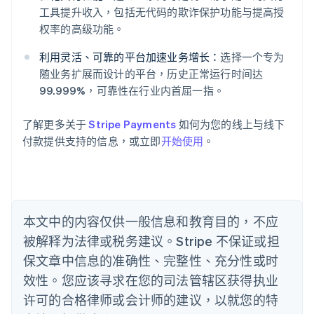
阿联酋
工具提升收入，包括无代码的欺诈保护功能与提高授
English
爱尔兰
权率的高级功能。
English
爱沙尼亚
利用灵活、可靠的平台加速业务增长：
选择一个专为
English
随业务扩展而设计的平台，历史正常运行时间达
奥地利
99.999%，可靠性在行业内首屈一指。
Deutsch
English
澳大利亚
了解更多关于
Stripe Payments
如何为您的线上与线下
English
巴西
付款提供支持的信息，或立即
开始使用
。
Português
English
保加利亚
English
比利时
Nederlands
Français
Deutsch
English
本文中的内容仅供一般信息和教育目的，不应
波兰
被解释为法律或税务建议。Stripe 不保证或担
English
丹麦
保文章中信息的准确性、完整性、充分性或时
English
效性。您应该寻求在您的司法管辖区获得执业
德国
Deutsch
English
许可的合格律师或会计师的建议，以就您的特
法国