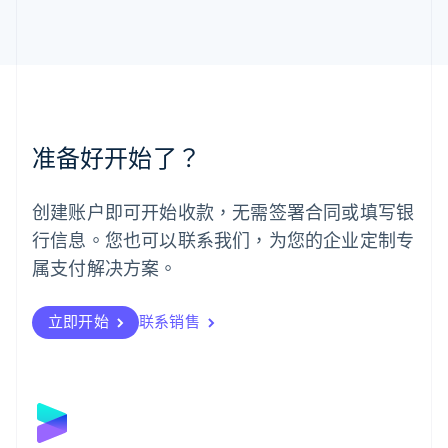
English
马来西亚
English
简体中文
美国
English
Español
简体中文
墨西哥
Español
English
准备好开始了？
挪威
English
葡萄牙
创建账户即可开始收款，无需签署合同或填写银
Português
English
行信息。您也可以联系我们，为您的企业定制专
日本
日本語
English
属支付解决方案。
瑞典
Svenska
English
瑞士
立即开始
联系销售
Deutsch
Français
Italiano
English
塞浦路斯
English
斯洛伐克
English
斯洛文尼亚