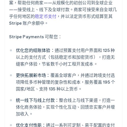
案，帮助任何商家——从规模化的初创公司到全球企业
——接受线上、线下及全球付款。商家可接受来自全球几
乎任何地区的
稳定币支付
，并以法定货币形式结算至其
Stripe 账户余额中。
Stripe Payments 可帮您：
优化您的结账体验：
通过预置支付用户界面和 125 种
以上的支付方式（包括稳定币和加密货币），打造无
缝客户体验，节省数千小时工程开发成本。
更快拓展新市场：
覆盖全球客户，并通过跨境支付选
项降低多币种管理的复杂性和成本，服务覆盖 195 个
国家/地区、支持 135 种以上货币。
统一线下与线上付款：
整合线上与线下渠道，打造一
体化商务体验，实现个性化互动、回馈忠实客户并增
加收入。
优化支付性能：
通过一系列可定制、易于配置的支付