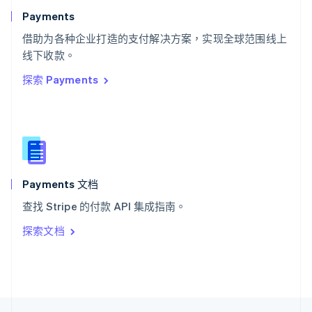
English
Italiano
Payments
泰国
ไทย
English
借助为各种企业打造的支付解决方案，实现全球范围线上
希腊
线下收款。
English
探索 Payments
西班牙
Español
English
新加坡
English
简体中文
新西兰
English
匈牙利
English
Payments 文档
意大利
查找 Stripe 的付款 API 集成指南。
Italiano
English
印度
探索文档
English
英国
English
直布罗陀
English
中国内地