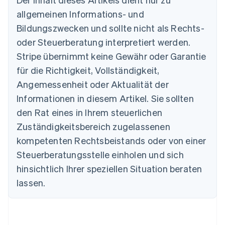
allgemeinen Informations- und
Bildungszwecken und sollte nicht als Rechts-
oder Steuerberatung interpretiert werden.
Australien
English
Stripe übernimmt keine Gewähr oder Garantie
Belgien
für die Richtigkeit, Vollständigkeit,
Nederlands
Français
Deutsch
English
Brasilien
Angemessenheit oder Aktualität der
Português
English
Informationen in diesem Artikel. Sie sollten
Bulgarien
den Rat eines in Ihrem steuerlichen
English
Dänemark
Zuständigkeitsbereich zugelassenen
English
kompetenten Rechtsbeistands oder von einer
Deutschland
Steuerberatungsstelle einholen und sich
Deutsch
English
Estland
hinsichtlich Ihrer speziellen Situation beraten
English
lassen.
Festlandchina
简体中文
English
Finnland
English
Svenska
Frankreich