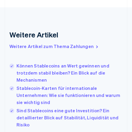
Français
English
Gibraltar
English
Griechenland
English
Weitere Artikel
Indien
English
Weitere Artikel zum Thema Zahlungen
Irland
English
Italien
Können Stablecoins an Wert gewinnen und
Italiano
English
Japan
trotzdem stabil bleiben? Ein Blick auf die
日本語
English
Mechanismen
Kanada
Stablecoin-Karten für internationale
English
Français
Unternehmen: Wie sie funktionieren und warum
Kroatien
English
Italiano
sie wichtig sind
Lettland
Sind Stablecoins eine gute Investition? Ein
English
detaillierter Blick auf Stabilität, Liquidität und
Liechtenstein
Risiko
Deutsch
English
Litauen