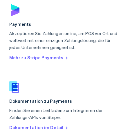
English
Schweden
Svenska
English
Schweiz
Payments
Deutsch
Français
Italiano
English
Akzeptieren Sie Zahlungen online, am POS vor Ort und
Singapur
English
简体中文
weltweit mit einer einzigen Zahlungslösung, die für
Slowakei
jedes Unternehmen geeignet ist.
English
Mehr zu Stripe Payments
Slowenien
English
Italiano
Sonderverwaltungsregion Hongkong,
China
English
简体中文
Spanien
Español
English
Dokumentation zu Payments
Thailand
ไทย
English
Finden Sie einen Leitfaden zum Integrieren der
Tschechische Republik
Zahlungs-APIs von Stripe.
English
Ungarn
Dokumentation im Detail