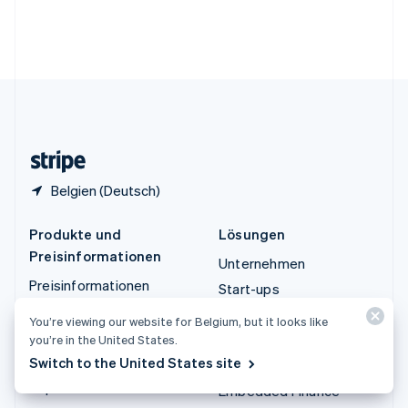
English
Vereinigte Arabische Emirate
English
Vereinigte Staaten
English
Español
简体中文
Vereinigtes Königreich
English
Zypern
English
Belgien (Deutsch)
Produkte und
Lösungen
Preisinformationen
Unternehmen
Preisinformationen
Start-ups
Atlas
Agentenbasierter Handel
You’re viewing our website for Belgium, but it looks like
Authorization Boost
Krypto
you’re in the United States.
Billing
Switch to the United States site
E-Commerce
Capital
Embedded Finance