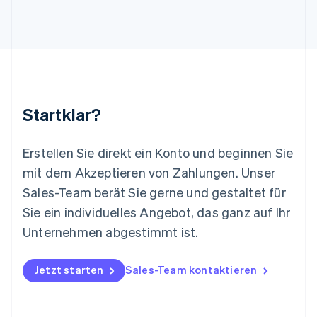
English
Luxemburg
Français
Deutsch
English
Malaysia
English
简体中文
Malta
English
Startklar?
Mexiko
Español
English
Neuseeland
Erstellen Sie direkt ein Konto und beginnen Sie
English
mit dem Akzeptieren von Zahlungen. Unser
Niederlande
Nederlands
English
Sales-Team berät Sie gerne und gestaltet für
Norwegen
Sie ein individuelles Angebot, das ganz auf Ihr
English
Österreich
Unternehmen abgestimmt ist.
Deutsch
English
Polen
Jetzt starten
Sales-Team kontaktieren
English
Portugal
Português
English
Rumänien