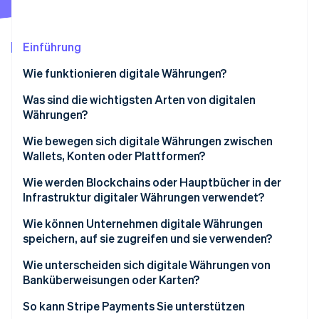
Betrugsprävention
Ecosystem
Atlas
Start-up-Gründung
Partner
Einführung
Stripe App-Marktplatz
Climate
Wie funktionieren digitale Währungen?
CO₂-Entnahme
Identity
Was sind die wichtigsten Arten von digitalen
Online-Identitätsprüfung
Währungen?
Kryptowährungen
Wie bewegen sich digitale Währungen zwischen
Wallets, Konten oder Plattformen?
Stablecoins
Erstellung der Transaktion
Wie werden Blockchains oder Hauptbücher in der
Stripe-Sessions 2026
Digitale Währungen der Zentralbanken (CBDCs)
Infrastruktur digitaler Währungen verwendet?
Erfahren Sie, wie Stripe Lösungen für die Wirts
Übertragung an das Netzwerk
Jetzt ansehen
Private und Plattform-Währungen
Wie können Unternehmen digitale Währungen
Bestätigung und Aufzeichnung
speichern, auf sie zugreifen und sie verwenden?
Aktualisierung der Salden
Wie sie gespeichert werden
Wie unterscheiden sich digitale Währungen von
Banküberweisungen oder Karten?
Wie Sie darauf zugreifen
So kann Stripe Payments Sie unterstützen
Wie sie verwendet werden