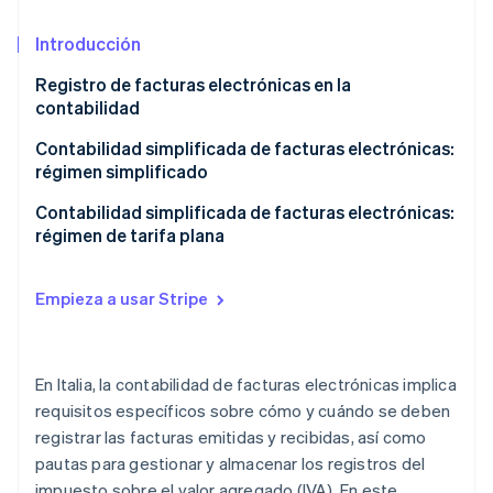
Introducción
Ecosistema
Registro de facturas electrónicas en la
Sesiones de Stripe 2026
contabilidad
Socios
Descubre cómo Stripe construye la infraestructura económi
Stripe App Marketplace
Mirar ahora
Registros de ventas
Contabilidad simplificada de facturas electrónicas:
régimen simplificado
Registros de compras
Beneficios contables del régimen simplificado
Contabilidad simplificada de facturas electrónicas:
Registros de recibos
régimen de tarifa plana
Llevar y almacenar registros del IVA
Empieza a usar Stripe
En Italia, la contabilidad de facturas electrónicas implica
requisitos específicos sobre cómo y cuándo se deben
registrar las facturas emitidas y recibidas, así como
pautas para gestionar y almacenar los registros del
impuesto sobre el valor agregado (IVA). En este