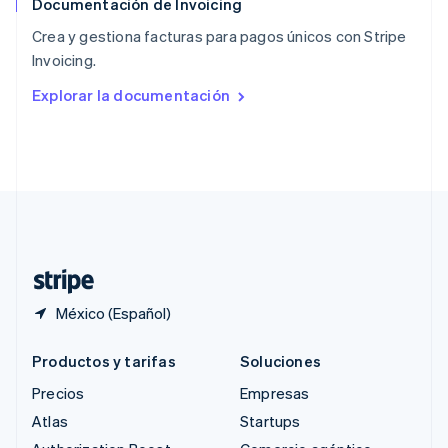
Documentación de Invoicing
Reino Unido
English
Crea y gestiona facturas para pagos únicos con Stripe
República Checa
Invoicing.
English
Rumania
Explorar la documentación
English
Singapur
English
简体中文
Suecia
Svenska
English
Suiza
Deutsch
Français
Italiano
English
Tailandia
ไทย
English
México (Español)
Productos y tarifas
Soluciones
Precios
Empresas
Atlas
Startups