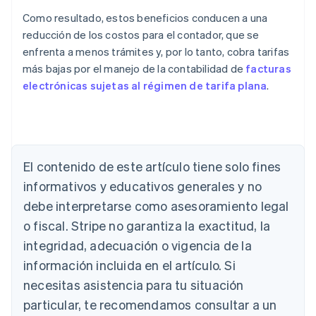
Como resultado, estos beneficios conducen a una
reducción de los costos para el contador, que se
enfrenta a menos trámites y, por lo tanto, cobra tarifas
más bajas por el manejo de la contabilidad de
facturas
electrónicas sujetas al régimen de tarifa plana
.
Alemania
El contenido de este artículo tiene solo fines
Deutsch
English
Australia
informativos y educativos generales y no
English
debe interpretarse como asesoramiento legal
Austria
Deutsch
English
o fiscal. Stripe no garantiza la exactitud, la
Bélgica
integridad, adecuación o vigencia de la
Nederlands
Français
Deutsch
English
Brasil
información incluida en el artículo. Si
Português
English
necesitas asistencia para tu situación
Bulgaria
particular, te recomendamos consultar a un
English