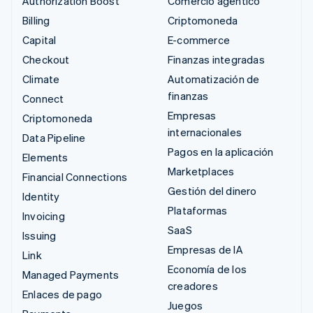
Authorization Boost
Comercio agéntico
Billing
Criptomoneda
Capital
E-commerce
Checkout
Finanzas integradas
Climate
Automatización de
finanzas
Connect
Empresas
Criptomoneda
internacionales
Data Pipeline
Pagos en la aplicación
Elements
Marketplaces
Financial Connections
Gestión del dinero
Identity
Plataformas
Invoicing
SaaS
Issuing
Empresas de IA
Link
Economía de los
Managed Payments
creadores
Enlaces de pago
Juegos