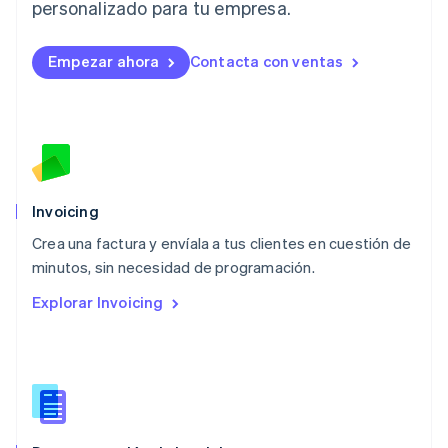
Lituania
personalizado para tu empresa.
English
Luxemburgo
Empezar ahora
Contacta con ventas
Français
Deutsch
English
Malasia
English
简体中文
Malta
English
México
Español
English
Noruega
Invoicing
English
Crea una factura y envíala a tus clientes en cuestión de
Nueva Zelandia
English
minutos, sin necesidad de programación.
Países Bajos
Explorar Invoicing
Nederlands
English
Polonia
English
Portugal
Português
English
RAE de Hong Kong, China
English
简体中文