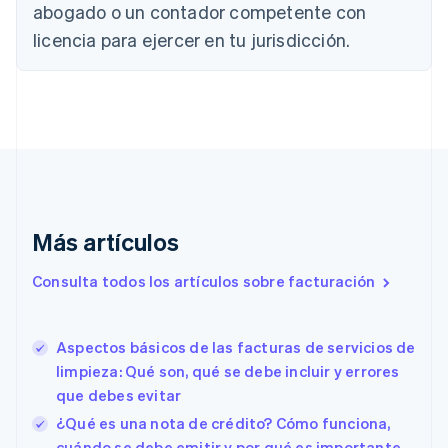
Canadá
abogado o un contador competente con
English
Français
licencia para ejercer en tu jurisdicción.
China continental
简体中文
English
Chipre
English
Croacia
English
Italiano
Dinamarca
English
Emiratos Árabes Unidos
English
Más artículos
Eslovaquia
English
Consulta todos los artículos sobre facturación
Eslovenia
English
Italiano
España
Aspectos básicos de las facturas de servicios de
Español
English
limpieza: Qué son, qué se debe incluir y errores
Estados Unidos
English
Español
简体中文
que debes evitar
Estonia
¿Qué es una nota de crédito? Cómo funciona,
English
cuándo se debe emitir y por qué es importante