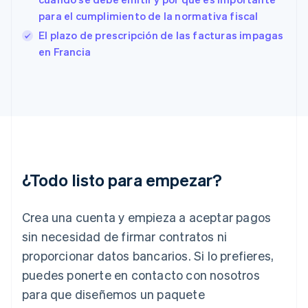
Finlandia
para el cumplimiento de la normativa fiscal
English
Svenska
Francia
El plazo de prescripción de las facturas impagas
Français
English
en Francia
Gibraltar
English
Grecia
English
Hungría
English
India
English
Irlanda
¿Todo listo para empezar?
English
Italia
Crea una cuenta y empieza a aceptar pagos
Italiano
English
Japón
sin necesidad de firmar contratos ni
日本語
English
proporcionar datos bancarios. Si lo prefieres,
Letonia
English
puedes ponerte en contacto con nosotros
Liechtenstein
para que diseñemos un paquete
Deutsch
English