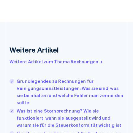
English
Svenska
Frankreich
Français
English
Gibraltar
English
Griechenland
English
Indien
Weitere Artikel
English
Irland
Weitere Artikel zum Thema Rechnungen
English
Italien
Italiano
English
Japan
Grundlegendes zu Rechnungen für
日本語
English
Reinigungsdienstleistungen: Was sie sind, was
Kanada
sie beinhalten und welche Fehler man vermeiden
English
Français
sollte
Kroatien
English
Italiano
Was ist eine Stornorechnung? Wie sie
Lettland
funktioniert, wann sie ausgestellt wird und
English
warum sie für die Steuerkonformität wichtig ist
Liechtenstein