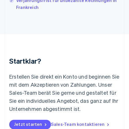
Verjährungsfrist für unbezahlte Rechnungen in
Deutsch
English
Litauen
Frankreich
English
Luxemburg
Français
Deutsch
English
Malaysia
English
简体中文
Malta
English
Mexiko
Startklar?
Español
English
Neuseeland
English
Erstellen Sie direkt ein Konto und beginnen Sie
Niederlande
mit dem Akzeptieren von Zahlungen. Unser
Nederlands
English
Norwegen
Sales-Team berät Sie gerne und gestaltet für
English
Sie ein individuelles Angebot, das ganz auf Ihr
Österreich
Deutsch
English
Unternehmen abgestimmt ist.
Polen
English
Portugal
Jetzt starten
Sales-Team kontaktieren