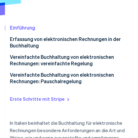
Betrugsprävention
Ecosystem
Atlas
Start-up-Gründung
Partner
Stripe App-Marktplatz
Climate
Einführung
CO₂-Entnahme
Erfassung von elektronischen Rechnungen in der
Buchhaltung
Verkaufsregister
Vereinfachte Buchhaltung von elektronischen
Rechnungen: vereinfachte Regelung
Stripe-Sessions 2026
Einkaufsregister
Erfahren Sie, wie Stripe Lösungen für die Wirtschaft
Vorteile der vereinfachten Regelung für die
Vereinfachte Buchhaltung von elektronischen
Jetzt ansehen
Belegregister
Buchhaltung
Rechnungen: Pauschalregelung
Umsatzsteuerregister führen und aufbewahren
Erste Schritte mit Stripe
In Italien beinhaltet die Buchhaltung für elektronische
Rechnungen besondere Anforderungen an die Art und
Weise, wie und wann ausgestellte und empfangene