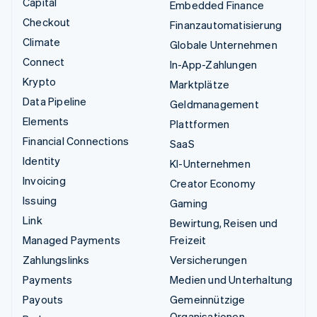
Capital
Embedded Finance
Checkout
Finanzautomatisierung
Climate
Globale Unternehmen
Connect
In-App-Zahlungen
Krypto
Marktplätze
Data Pipeline
Geldmanagement
Elements
Plattformen
Financial Connections
SaaS
Identity
KI-Unternehmen
Invoicing
Creator Economy
Issuing
Gaming
Link
Bewirtung, Reisen und
Managed Payments
Freizeit
Zahlungslinks
Versicherungen
Payments
Medien und Unterhaltung
Payouts
Gemeinnützige
Organisationen