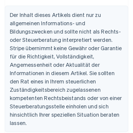
Der Inhalt dieses Artikels dient nur zu
allgemeinen Informations- und
Bildungszwecken und sollte nicht als Rechts-
Australien
oder Steuerberatung interpretiert werden.
English
Belgien
Stripe übernimmt keine Gewähr oder Garantie
Nederlands
Français
Deutsch
English
für die Richtigkeit, Vollständigkeit,
Brasilien
Português
English
Angemessenheit oder Aktualität der
Bulgarien
Informationen in diesem Artikel. Sie sollten
English
Dänemark
den Rat eines in Ihrem steuerlichen
English
Zuständigkeitsbereich zugelassenen
Deutschland
kompetenten Rechtsbeistands oder von einer
Deutsch
English
Estland
Steuerberatungsstelle einholen und sich
English
hinsichtlich Ihrer speziellen Situation beraten
Festlandchina
lassen.
简体中文
English
Finnland