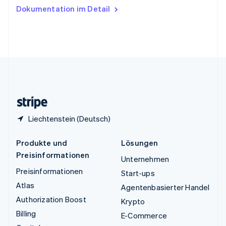
Ungarn
Dokumentation im Detail
English
Vereinigte Arabische Emirate
English
Vereinigte Staaten
English
Español
简体中文
Vereinigtes Königreich
English
Zypern
English
Liechtenstein (Deutsch)
Produkte und
Lösungen
Preisinformationen
Unternehmen
Preisinformationen
Start-ups
Atlas
Agentenbasierter Handel
Authorization Boost
Krypto
Billing
E-Commerce