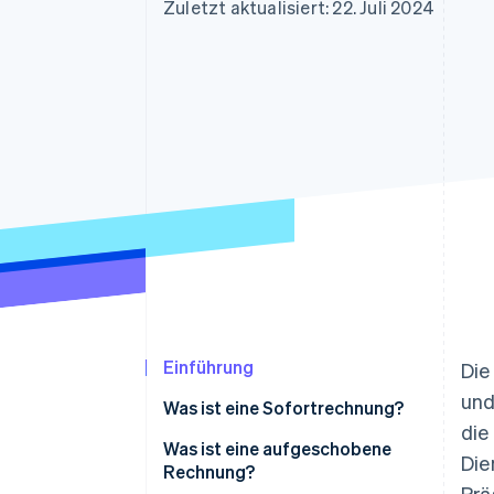
Optimierung der
Datensynchronisier
Zuletzt aktualisiert: 22. Juli 2024
Autorisierungsraten
Link
Beschleunigter Bezahlvorgang
Financial Connections
Verbundene Finanzdaten
Einführung
Die
und
Was ist eine Sofortrechnung?
die
Was ist eine aufgeschobene
Die
Rechnung?
Prä