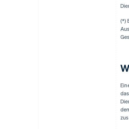
Die
(*)
Aus
Ges
W
Ein
das
Die
dem
zus