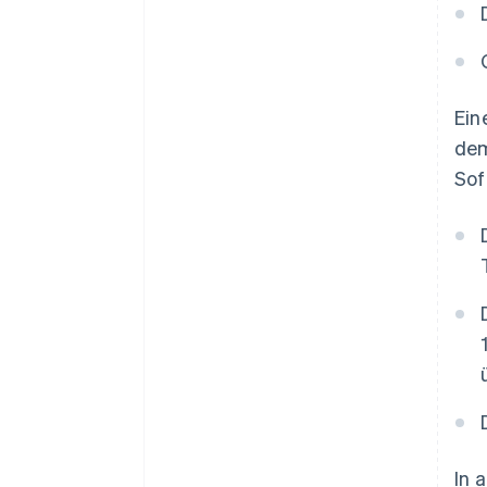
Ein
dem
Sof
In 