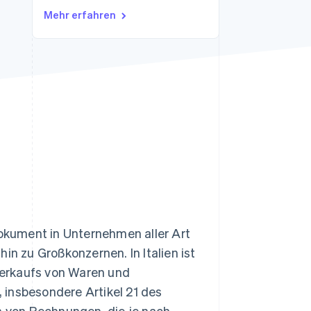
Stripe-Sessions 2026
Mehr erfahren
Erfahren Sie, wie Stripe
Lösungen für die
Wirtschaftsinfrastruktur
für KI aufbaut.
Jetzt ansehen
kument in Unternehmen aller Art
in zu Großkonzernen. In Italien ist
Verkaufs von Waren und
 insbesondere Artikel 21 des
en von Rechnungen, die je nach