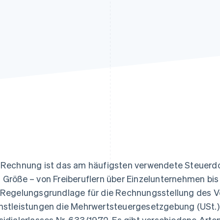
ung
 Rechnung ist das am häufigsten verwendete Steuerdo
 Größe – von Freiberuflern über Einzelunternehmen bis h
 Regelungsgrundlage für die Rechnungsstellung des 
nstleistungen die Mehrwertsteuergesetzgebung (USt.),
sidialerlasses Nr. 633/1972. Es gibt verschiedene Art