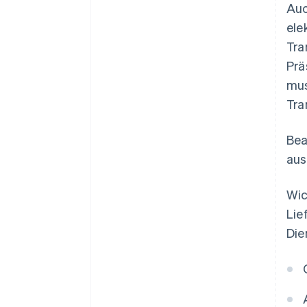
Auc
ele
Tra
Prä
mus
Tra
Bea
aus
Wic
Lie
Die