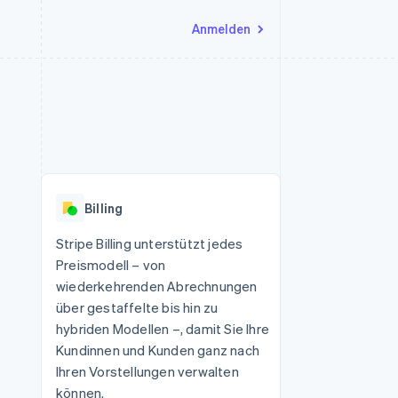
Anmelden
Ressourcen
Ecosystem
Kontakt
nd Marktplätze
Mehr
App-Integrationen
Partner
Sales-Team kontaktieren
Product roadmap
Code-Beispiele
Stripe App-Marktplatz
Partner werden
Ausblick
 Plattformen
Entwickler-Blog
eit
API-Status
Radar
Betrugsprävention
Billing
Atlas
onen
Start-up-Gründung
Stripe Billing unterstützt jedes
Preismodell – von
Climate
CO₂-Entnahme
wiederkehrenden Abrechnungen
über gestaffelte bis hin zu
hybriden Modellen –, damit Sie Ihre
Kundinnen und Kunden ganz nach
Ihren Vorstellungen verwalten
können.