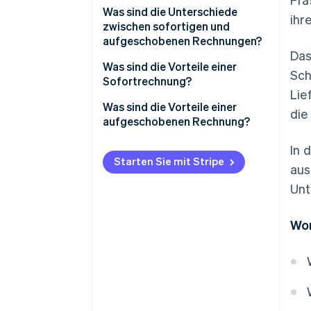
Elektronische Rechnungen
Was sind die Unterschiede
ihr
zwischen sofortigen und
aufgeschobenen Rechnungen?
Das
Welches Datum muss ich auf der
Was sind die Vorteile einer
Sch
Rechnung angeben?
Sofortrechnung?
Lie
Was sind die Vorteile einer
die
aufgeschobenen Rechnung?
In 
Starten Sie mit Stripe
aus
Unt
Wor