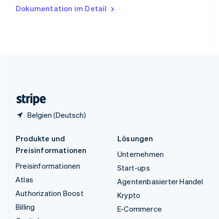
Ungarn
Dokumentation im Detail
English
Vereinigte Arabische Emirate
English
Vereinigte Staaten
English
Español
简体中文
Vereinigtes Königreich
English
Zypern
English
Belgien (Deutsch)
Produkte und
Lösungen
Preisinformationen
Unternehmen
Preisinformationen
Start-ups
Atlas
Agentenbasierter Handel
Authorization Boost
Krypto
Billing
E-Commerce