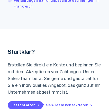
Verjährungsfrist für unbezahlte Rechnungen in
Deutsch
English
Litauen
Frankreich
English
Luxemburg
Français
Deutsch
English
Malaysia
English
简体中文
Malta
English
Mexiko
Startklar?
Español
English
Neuseeland
English
Erstellen Sie direkt ein Konto und beginnen Sie
Niederlande
mit dem Akzeptieren von Zahlungen. Unser
Nederlands
English
Norwegen
Sales-Team berät Sie gerne und gestaltet für
English
Sie ein individuelles Angebot, das ganz auf Ihr
Österreich
Deutsch
English
Unternehmen abgestimmt ist.
Polen
English
Portugal
Jetzt starten
Sales-Team kontaktieren