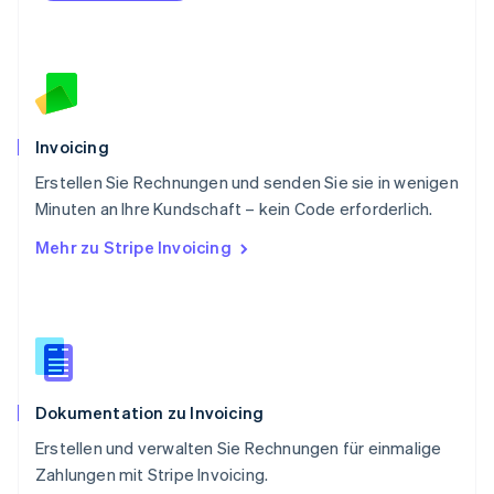
Português
English
Rumänien
English
Schweden
Svenska
English
Schweiz
Deutsch
Français
Italiano
English
Invoicing
Singapur
English
简体中文
Erstellen Sie Rechnungen und senden Sie sie in wenigen
Slowakei
Minuten an Ihre Kundschaft – kein Code erforderlich.
English
Mehr zu Stripe Invoicing
Slowenien
English
Italiano
Sonderverwaltungsregion Hongkong,
China
English
简体中文
Spanien
Español
English
Dokumentation zu Invoicing
Thailand
ไทย
English
Erstellen und verwalten Sie Rechnungen für einmalige
Tschechische Republik
Zahlungen mit Stripe Invoicing.
English