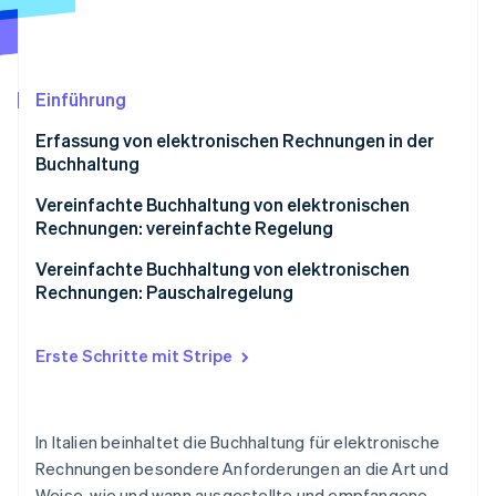
Betrugsprävention
Ecosystem
Atlas
Start-up-Gründung
Partner
Stripe App-Marktplatz
Climate
Einführung
CO₂-Entnahme
Erfassung von elektronischen Rechnungen in der
Identity
Buchhaltung
Online-Identitätsprüfung
Verkaufsregister
Vereinfachte Buchhaltung von elektronischen
Rechnungen: vereinfachte Regelung
Einkaufsregister
Vorteile der vereinfachten Regelung für die
Vereinfachte Buchhaltung von elektronischen
Belegregister
Buchhaltung
Rechnungen: Pauschalregelung
Stripe-Sessions 2026
Erfahren Sie, wie Stripe Lösungen für die Wirts
Umsatzsteuerregister führen und aufbewahren
Jetzt ansehen
Erste Schritte mit Stripe
In Italien beinhaltet die Buchhaltung für elektronische
Rechnungen besondere Anforderungen an die Art und
Weise, wie und wann ausgestellte und empfangene