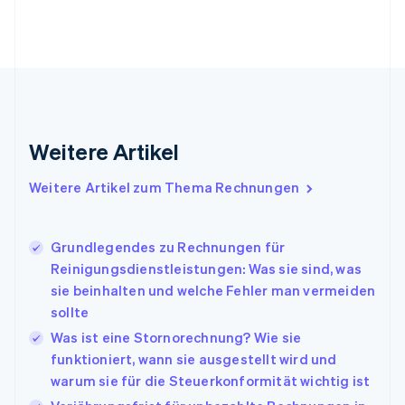
English
Svenska
Frankreich
Français
English
Gibraltar
English
Griechenland
English
Indien
Weitere Artikel
English
Irland
Weitere Artikel zum Thema Rechnungen
English
Italien
Italiano
English
Japan
Grundlegendes zu Rechnungen für
日本語
English
Reinigungsdienstleistungen: Was sie sind, was
Kanada
sie beinhalten und welche Fehler man vermeiden
English
Français
sollte
Kroatien
English
Italiano
Was ist eine Stornorechnung? Wie sie
Lettland
funktioniert, wann sie ausgestellt wird und
English
warum sie für die Steuerkonformität wichtig ist
Liechtenstein