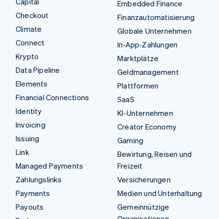
Capital
Embedded Finance
Checkout
Finanzautomatisierung
Climate
Globale Unternehmen
Connect
In-App-Zahlungen
Krypto
Marktplätze
Data Pipeline
Geldmanagement
Elements
Plattformen
Financial Connections
SaaS
Identity
KI-Unternehmen
Invoicing
Creator Economy
Issuing
Gaming
Link
Bewirtung, Reisen und
Managed Payments
Freizeit
Zahlungslinks
Versicherungen
Payments
Medien und Unterhaltung
Payouts
Gemeinnützige
Organisationen