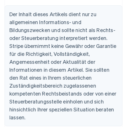
Der Inhalt dieses Artikels dient nur zu
allgemeinen Informations- und
Bildungszwecken und sollte nicht als Rechts-
Australien
oder Steuerberatung interpretiert werden.
English
Belgien
Stripe übernimmt keine Gewähr oder Garantie
Nederlands
Français
Deutsch
English
für die Richtigkeit, Vollständigkeit,
Brasilien
Português
English
Angemessenheit oder Aktualität der
Bulgarien
Informationen in diesem Artikel. Sie sollten
English
Dänemark
den Rat eines in Ihrem steuerlichen
English
Zuständigkeitsbereich zugelassenen
Deutschland
kompetenten Rechtsbeistands oder von einer
Deutsch
English
Estland
Steuerberatungsstelle einholen und sich
English
hinsichtlich Ihrer speziellen Situation beraten
Festlandchina
lassen.
简体中文
English
Finnland