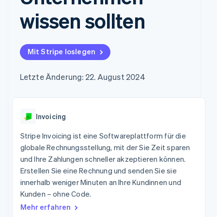
Data Pipeline
Marktplatz auf
Geldmanagement
Zugriff auf mehr als
Datensynchronisierung
wissen sollten
Produkt-Roadmap
Grundlagen der
Plattformen
125
Stripe Sessions
Abonnementverwaltung
SaaS
Terminal
Karriere
Zahlungen vor Ort
Newsroom
So setzen Sie
Authorization
Stripe Press
nutzungsbasierte
Mit Stripe loslegen
Boost
Abrechnung um
Nach Branche
Optimierung der
Stablecoin-gestützte
Autorisierungsraten
Letzte Änderung: 22. August 2024
Karten ausgeben: So
Link
KI-Unternehmen
Kontakt
geht´s
Beschleunigter
Creator Economy
Bereitstellung und
Bezahlvorgang
Gaming
Verwaltung von
Sales-Team
Financial
Bewirtung, Reisen und
Diensten mit Agenten
kontaktieren
Invoicing
Connections
Freizeit
Partner werden
Verbundene
Versicherungen
Stripe Invoicing ist eine Softwareplattform für die
Medien und
Finanzdaten
Unterhaltung
globale Rechnungsstellung, mit der Sie Zeit sparen
Ressourcen
Gemeinnützige
und Ihre Zahlungen schneller akzeptieren können.
Organisationen
Erstellen Sie eine Rechnung und senden Sie sie
App-Integrationen
Fachdienstleistungen
Mehr
Code-Beispiele
Öffentlicher Sektor
innerhalb weniger Minuten an Ihre Kundinnen und
Product roadmap
Entwickler-Blog
Einzelhandel
Kunden – ohne Code.
Ausblick
API-Status
Mehr erfahren
Radar