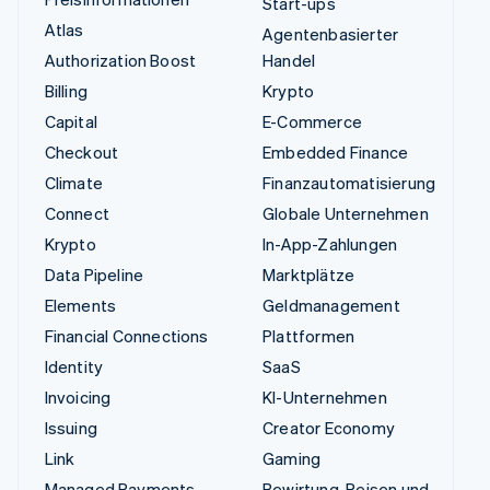
Start-ups
Atlas
Agentenbasierter
Authorization Boost
Handel
Billing
Krypto
Capital
E-Commerce
Checkout
Embedded Finance
Climate
Finanzautomatisierung
Connect
Globale Unternehmen
Krypto
In-App-Zahlungen
Data Pipeline
Marktplätze
Elements
Geldmanagement
Financial Connections
Plattformen
Identity
SaaS
Invoicing
KI-Unternehmen
Issuing
Creator Economy
Link
Gaming
Managed Payments
Bewirtung, Reisen und