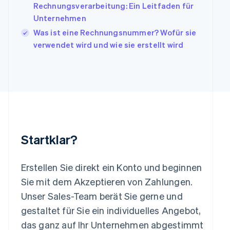
Rechnungsverarbeitung: Ein Leitfaden für
Kroatien
English
Italiano
Unternehmen
Lettland
Was ist eine Rechnungsnummer? Wofür sie
English
verwendet wird und wie sie erstellt wird
Liechtenstein
Deutsch
English
Litauen
English
Luxemburg
Français
Deutsch
English
Malaysia
English
简体中文
Malta
Startklar?
English
Mexiko
Español
English
Erstellen Sie direkt ein Konto und beginnen
Neuseeland
Sie mit dem Akzeptieren von Zahlungen.
English
Niederlande
Unser Sales-Team berät Sie gerne und
Nederlands
English
gestaltet für Sie ein individuelles Angebot,
Norwegen
das ganz auf Ihr Unternehmen abgestimmt
English