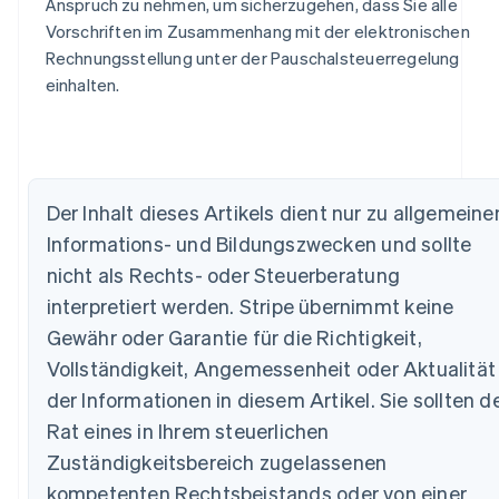
Anspruch zu nehmen, um sicherzugehen, dass Sie alle
Vorschriften im Zusammenhang mit der elektronischen
Rechnungsstellung unter der Pauschalsteuerregelung
einhalten.
Der Inhalt dieses Artikels dient nur zu allgemeine
Informations- und Bildungszwecken und sollte
Australien
English
nicht als Rechts- oder Steuerberatung
Belgien
interpretiert werden. Stripe übernimmt keine
Nederlands
Français
Deutsch
English
Brasilien
Gewähr oder Garantie für die Richtigkeit,
Português
English
Vollständigkeit, Angemessenheit oder Aktualität
Bulgarien
der Informationen in diesem Artikel. Sie sollten d
English
Dänemark
Rat eines in Ihrem steuerlichen
English
Zuständigkeitsbereich zugelassenen
Deutschland
kompetenten Rechtsbeistands oder von einer
Deutsch
English