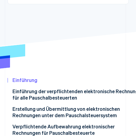
Betrugsprävention
Ecosystem
Atlas
Start-up-Gründung
Partner
Stripe App-Marktplatz
Climate
CO₂-Entnahme
Identity
Online-Identitätsprüfung
Einführung
Stripe-Sessions 2026
Erfahren Sie, wie Stripe Lösungen für die Wir
Einführung der verpflichtenden elektronische Rechnun
Jetzt ansehen
für alle Pauschalbesteuerten
Erstellung und Übermittlung von elektronischen
Rechnungen unter dem Pauschalsteuersystem
Absenderdaten
Verpflichtende Aufbewahrung elektronischer
Rechnungen für Pauschalbesteuerte