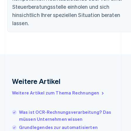
Estland
Steuerberatungsstelle einholen und sich
English
hinsichtlich Ihrer speziellen Situation beraten
Festlandchina
简体中文
English
lassen.
Finnland
English
Svenska
Frankreich
Français
English
Gibraltar
English
Griechenland
English
Indien
Weitere Artikel
English
Irland
Weitere Artikel zum Thema Rechnungen
English
Italien
Italiano
English
Japan
Was ist OCR-Rechnungsverarbeitung? Das
日本語
English
müssen Unternehmen wissen
Kanada
Grundlegendes zur automatisierten
English
Français