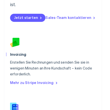
Österreich
ist.
Deutsch
English
Polen
Jetzt starten
Sales-Team kontaktieren
English
Portugal
Português
English
Rumänien
English
Schweden
Svenska
English
Schweiz
Invoicing
Deutsch
Français
Italiano
English
Singapur
Erstellen Sie Rechnungen und senden Sie sie in
English
简体中文
wenigen Minuten an Ihre Kundschaft – kein Code
Slowakei
erforderlich.
English
Mehr zu Stripe Invoicing
Slowenien
English
Italiano
Sonderverwaltungsregion Hongkong,
China
English
简体中文
Spanien