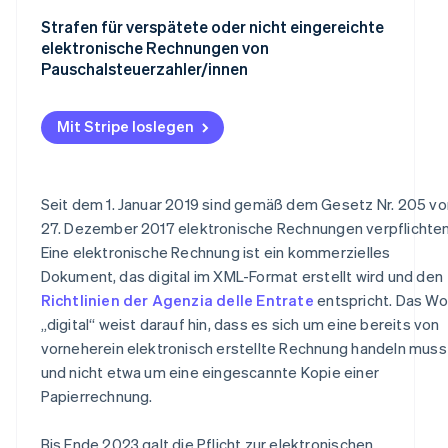
Empfängerdaten
Strafen für verspätete oder nicht eingereichte
Rechnungsdaten
elektronische Rechnungen von
Pauschalsteuerzahler/innen
Virtuelle Stempelsteuer
Verpflichtende Vermerke
Mit Stripe loslegen
E-Rechnung an Kunden/Kundin übermitteln
Seit dem 1. Januar 2019 sind gemäß dem Gesetz Nr. 205 v
27. Dezember 2017 elektronische Rechnungen verpflichte
Eine elektronische Rechnung ist ein kommerzielles
Dokument, das digital im XML-Format erstellt wird und den
Richtlinien der Agenzia delle Entrate
entspricht. Das Wo
„digital“ weist darauf hin, dass es sich um eine bereits von
vorneherein elektronisch erstellte Rechnung handeln muss
und nicht etwa um eine eingescannte Kopie einer
Papierrechnung.
Bis Ende 2023 galt die Pflicht zur elektronischen