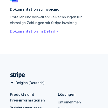
Español
English
Thailand
Dokumentation zu Invoicing
ไทย
English
Erstellen und verwalten Sie Rechnungen für
Tschechische Republik
einmalige Zahlungen mit Stripe Invoicing.
English
Ungarn
Dokumentation im Detail
English
Vereinigte Arabische Emirate
English
Vereinigte Staaten
English
Español
简体中文
Vereinigtes Königreich
English
Zypern
English
Belgien (Deutsch)
Produkte und
Lösungen
Preisinformationen
Unternehmen
Preisinformationen