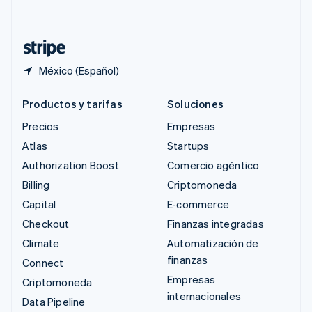
Deutsch
Français
Italiano
English
Tailandia
ไทย
English
México (Español)
Productos y tarifas
Soluciones
Precios
Empresas
Atlas
Startups
Authorization Boost
Comercio agéntico
Billing
Criptomoneda
Capital
E-commerce
Checkout
Finanzas integradas
Climate
Automatización de
finanzas
Connect
Empresas
Criptomoneda
internacionales
Data Pipeline