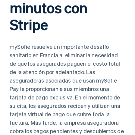
minutos con
Authorization
Recognition
Empresa
Gestión del dinero
Gestionar
Boost
Automatización
Plataformas
suscripciones
Optimizaciones
contable
Hoja de ruta del
SaaS
Ofrecer cobro por
Stripe
de aceptación
Stripe Sigma
producto
consumo
Link
Informes
Conferencia anual
Emitir tarjetas
Proceso de
personalizados
Sessions
respaldadas por
compra
Data Pipeline
Empleos
monedas estables
Por sector
acelerado
Sincronización
Sala de prensa
Aprovisiona y gestiona
mySofie resuelve un importante desafío
de datos
Stripe Press
servicios con agentes
Empresas de IA
sanitario en Francia al eliminar la necesidad
Economía de los
de que los asegurados paguen el costo total
creadores
Juegos
Contacto
de la atención por adelantado. Las
Más
Recursos
Hostelería, viajes y ocio
Product roadmap
aseguradoras asociadas que usan mySofie
Contacta con ventas
Ver lo que viene
Seguros
Integraciones de
Conviértete en socio
Pay le proporcionan a sus miembros una
Medios de
aplicaciones
Radar
comunicación y
Ejemplos de código
tarjeta de pago exclusiva. En el momento de
Prevención de fraude
entretenimiento
Blog de
su cita, los asegurados reciben y utilizan una
Organizaciones sin
desarrolladores
Atlas
fines de lucro
Estado de la API
Constitución de una startup
tarjeta virtual de pago que cubre toda la
Servicios
factura. Más tarde, la empresa aseguradora
Climate
profesionales
Eliminación de dióxido de carbono
Sector público
cobra los pagos pendientes y descubiertos de
Minorista