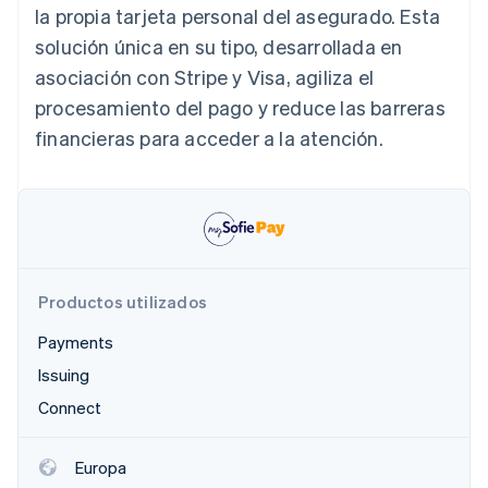
la propia tarjeta personal del asegurado. Esta
solución única en su tipo, desarrollada en
asociación con Stripe y Visa, agiliza el
Ecosistema
Sesiones de Stripe 2026
procesamiento del pago y reduce las barreras
Socios
Descubre cómo Stripe construye la infraestructura económi
financieras para acceder a la atención.
Stripe App Marketplace
Mirar ahora
Productos utilizados
Payments
Issuing
Connect
Europa