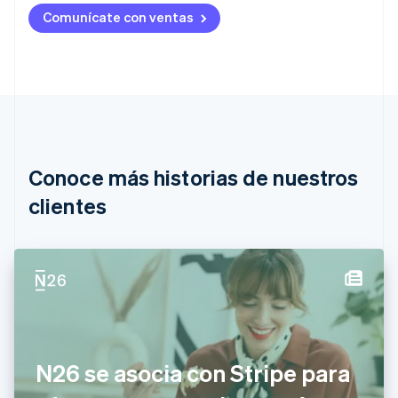
Alemania
Comunícate con ventas
Deutsch
English
Australia
English
Austria
Deutsch
English
Bélgica
Nederlands
Français
Deutsch
English
Brasil
Português
English
Conoce más historias de nuestros
Bulgaria
English
clientes
Canadá
English
Français
China continental
简体中文
English
Chipre
English
Croacia
English
Italiano
Dinamarca
N26 se asocia con Stripe para
English
Emiratos Árabes Unidos