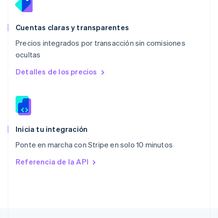
English
Nueva Zelandia
English
Cuentas claras y transparentes
Países Bajos
Precios integrados por transacción sin comisiones
Nederlands
English
ocultas
Polonia
English
Detalles de los precios
Portugal
Português
English
RAE de Hong Kong, China
English
简体中文
Reino Unido
English
Inicia tu integración
República Checa
Ponte en marcha con Stripe en solo 10 minutos
English
Rumania
Referencia de la API
English
Singapur
English
简体中文
Suecia
Svenska
English
Suiza