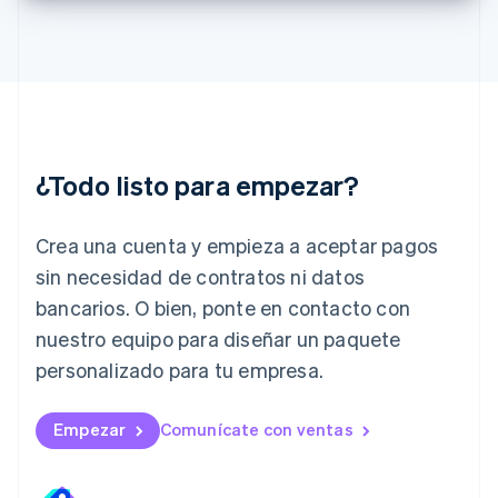
English
Irlanda
English
Italia
Italiano
English
Japón
日本語
English
¿Todo listo para empezar?
Letonia
English
Liechtenstein
Crea una cuenta y empieza a aceptar pagos
Deutsch
English
Lituania
sin necesidad de contratos ni datos
English
bancarios. O bien, ponte en contacto con
Luxemburgo
nuestro equipo para diseñar un paquete
Français
Deutsch
English
Malasia
personalizado para tu empresa.
English
简体中文
Malta
English
Empezar
Comunícate con ventas
México
Español
English
Noruega