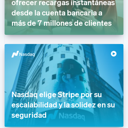
ofrecer recargas instantáneas
English
desde la cuenta bancaria a
Eslovaquia
English
más de 7 millones de clientes
Eslovenia
English
Italiano
España
Español
English
Estados Unidos
English
Español
简体中文
Estonia
English
Finlandia
English
Svenska
Francia
Français
English
Gibraltar
Nasdaq elige Stripe por su
English
escalabilidad y la solidez en su
Grecia
English
seguridad
Hungría
English
India