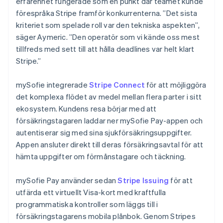
erfarenhet fungerade som en punkt där teamet kunde
förespråka Stripe framför konkurrenterna. ”Det sista
kriteriet som spelade roll var den tekniska aspekten”,
säger Aymeric. ”Den operatör som vi kände oss mest
tillfreds med sett till att hålla deadlines var helt klart
Stripe.”
mySofie integrerade
Stripe Connect
för att möjliggöra
det komplexa flödet av medel mellan flera parter i sitt
ekosystem. Kundens resa börjar med att
försäkringstagaren laddar ner mySofie Pay-appen och
autentiserar sig med sina sjukförsäkringsuppgifter.
Appen ansluter direkt till deras försäkringsavtal för att
hämta uppgifter om förmånstagare och täckning.
mySofie Pay använder sedan
Stripe Issuing
för att
utfärda ett virtuellt Visa-kort med kraftfulla
programmatiska kontroller som läggs till i
försäkringstagarens mobila plånbok. Genom Stripes