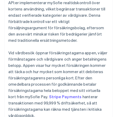
API:er implementerar mySofie realtidskontroll över
kortens användning, vilket begränsar transaktioner till
endast verifierade kategorier av vårdgivare. Denna
förbättrade kontroll var ett viktigt
försäljningsargument för försäkringsbolag, eftersom
den avsevärt minskar risken för bedrägerier jämfört
med traditionella ersättningsmetoder.
Vid vårdbesök öppnar försäkringstagarna appen, väljer
förmånstagare och vårdgivare och anger betalningens
belopp. Appen visar hur mycket försäkringen kommer
att täcka och hur mycket som kommer att debiteras
försäkringstagarens personliga kort. Efter den
omedelbara processen för godkännande betalar
försäkringstagarna hela beloppet med sitt virtuella
kort från mySofie Pay.
Stripe Payments
hanterar
transaktionen med 99,999 % driftsäkerhet, så att
försäkringstagarna kan räkna med tjänsten i kritiska
vårdögonblick.