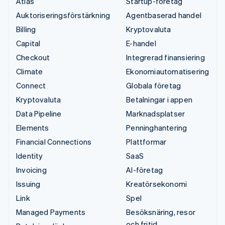
Atlas
Startup-företag
Auktoriseringsförstärkning
Agentbaserad handel
Billing
Kryptovaluta
Capital
E-handel
Checkout
Integrerad finansiering
Climate
Ekonomiautomatisering
Connect
Globala företag
Kryptovaluta
Betalningar i appen
Data Pipeline
Marknadsplatser
Elements
Penninghantering
Financial Connections
Plattformar
Identity
SaaS
Invoicing
AI-företag
Issuing
Kreatörsekonomi
Link
Spel
Managed Payments
Besöksnäring, resor
och fritid