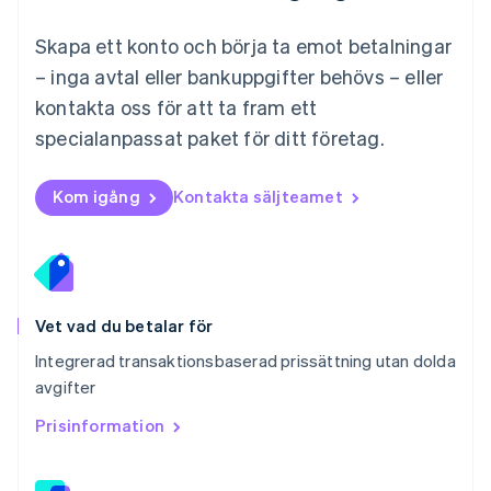
Nederlands
English
Norge
Skapa ett konto och börja ta emot betalningar
English
– inga avtal eller bankuppgifter behövs – eller
Nya Zeeland
kontakta oss för att ta fram ett
English
Polen
specialanpassat paket för ditt företag.
English
Portugal
Português
English
Kom igång
Kontakta säljteamet
Rumänien
English
Schweiz
Deutsch
Français
Italiano
English
Singapore
English
简体中文
Vet vad du betalar för
Slovakien
Integrerad transaktionsbaserad prissättning utan dolda
English
avgifter
Slovenien
English
Italiano
Prisinformation
Spanien
Español
English
Storbritannien