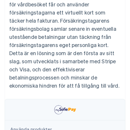
Identitetsverifiering online
för vårdbesöket får och använder
Partner
Stripe App Marketplace
försäkringstagarna ett virtuellt kort som
täcker hela fakturan. Försäkringstagarens
försäkringsbolag samlar senare in eventuella
Stripe Sessions 2026
utestående betalningar utan täckning från
Se hur Stripe bygger den ekonomiska inf
försäkringstagarens eget personliga kort.
Titta nu
Detta är en lösning som är den första av sitt
slag, som utvecklats i samarbete med Stripe
och Visa, och den effektiviserar
betalningsprocessen och minskar de
ekonomiska hindren för att få tillgång till vård.
Använda produkter