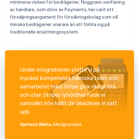
minimerar risken för bedrägerier. Noggrann verifiering
av handlare, som drivs av Payments, har varit ett
försäljningsargument för försäkringsbolag som vill
minska bedrägerier snarare än att förlita sig på
traditionella ersättningssystem.
Under integrationen stötte vi på
mycket kompetenta tekniska team och
samarbetet med Stripe gick riktigt bra,
och utan Stripes lyhördhet hade vi
sannolikt inte hållit de deadlines vi satt
upp.
Aymeric Mehu
, Medgrundare