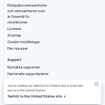
Förbjudna verksamheter
och verksamheter som
är föremål för
restriktioner
Licenser
Sitemap
Cookie-inställningar
Fler resurser
Support
Kontakta supporten
Hanterade supportplaner
You’re viewing our website for Finland, but it looks like
© 2026 Stripe, LLC
you’re in the United States.
Switch to the United States site