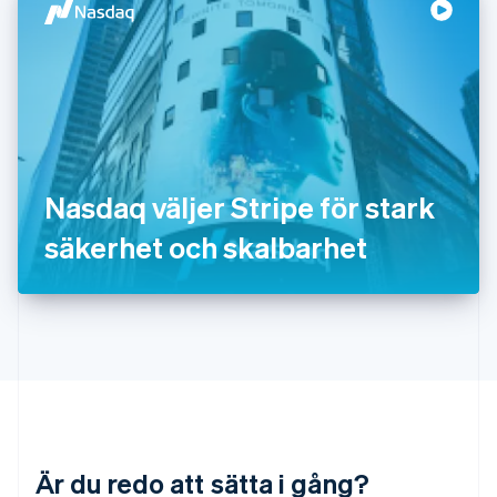
Italiano
English
Japan
日本語
English
Kanada
English
Français
Kroatien
English
Italiano
Lettland
English
Nasdaq väljer Stripe för stark
Liechtenstein
säkerhet och skalbarhet
Deutsch
English
Litauen
English
Luxemburg
Français
Deutsch
English
Malaysia
English
简体中文
Malta
English
Mexiko
Español
English
Är du redo att sätta i gång?
Nederländerna