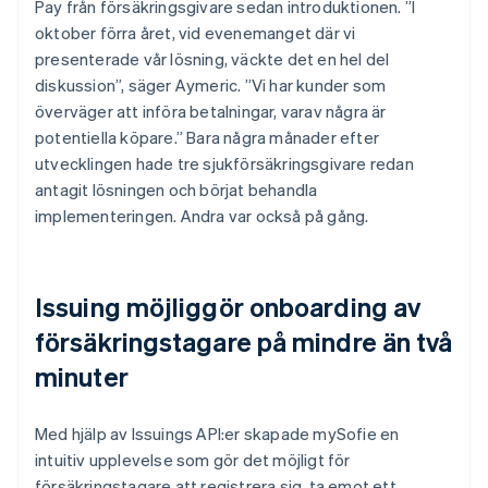
Pay från försäkringsgivare sedan introduktionen. ”I
oktober förra året, vid evenemanget där vi
presenterade vår lösning, väckte det en hel del
diskussion”, säger Aymeric. ”Vi har kunder som
överväger att införa betalningar, varav några är
potentiella köpare.” Bara några månader efter
utvecklingen hade tre sjukförsäkringsgivare redan
antagit lösningen och börjat behandla
implementeringen. Andra var också på gång.
Issuing möjliggör onboarding av
försäkringstagare på mindre än två
minuter
Med hjälp av Issuings API:er skapade mySofie en
intuitiv upplevelse som gör det möjligt för
försäkringstagare att registrera sig, ta emot ett