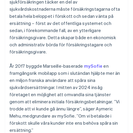
sjukförsäkringen täcker en del av
sjukvårdskostnaderna måste försäkringstagarna ofta
betala hela beloppet i förskott och sedan vänta på
ersättning – först av det offentliga systemet och
sedan, i förekommande fall, av en ytterligare
försäkringsgivare. Detta skapar både en ekonomisk
och administrativ börda för försäkringstagare och
försäkringsgivare.
År 2017 byggde Marseille-baserade
mySofie
en
framgångsrik mobilapp som i slutändan hjälpte mer än
en miljon franska användare att spåra sina
sjukvårdsersättningar. I mitten av 2024 insåg
företaget en möjlighet att omvandla sina tjänster
genom att eliminera initiala försäkringsbetalningar. ”Vi
trodde att vi kunde gå ännu längre”, säger Aymeric
Mehu, medgrundare av mySofie. ”Om vi betalade i
förskott skulle våra kunder inte ens behöva spåra sin
ersättning.”