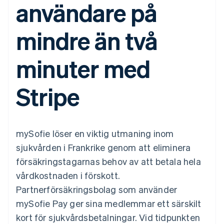
användare på
Godkännandeoptimeringar
Recognition
Företag
Plattformar
Erbjud
Link
Automatiserad
SaaS
användningsbaserad
Accelererad kassaprocess
redovisning
Produktplan
fakturering
mindre än två
Financial Connections
Stripe Sigma
Sessions årliga
Utfärda stablecoin-
Länkade finanskontodata
Anpassade
konferens
stödda kort
rapporter
Karriärer
Tillhandahåll och
Efter bransch
minuter med
Data Pipeline
Nyhetsrum
hantera tjänster med
Datasynkronisering
Stripe Press
agenter
AI-företag
Stripe
Kreatörsekonomi
Spel
Besöksnäring, resor
Kontakt
Mer
Resurser
och fritid
Product roadmap
Försäkringsbolag
Kontakta säljteamet
Se vad som kommer härnäst
Media och
Appintegrationer
mySofie löser en viktig utmaning inom
Bli partner
underhållning
Kodexempel
Radar
sjukvården i Frankrike genom att eliminera
Ideella organisationer
Utvecklarblogg
Bedrägeribekämpning
Professionella tjänster
API-status
försäkringstagarnas behov av att betala hela
Offentlig sektor
Atlas
vårdkostnaden i förskott.
Detaljhandel
Bolagsbildning för startups
Partnerförsäkringsbolag som använder
Climate
mySofie Pay ger sina medlemmar ett särskilt
Koldioxidinfångning
Ecosystem
kort för sjukvårdsbetalningar. Vid tidpunkten
Identity