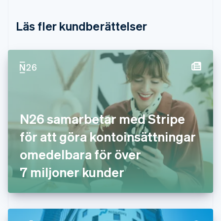
English
Estland
Läs fler kundberättelser
English
Fastlandskina
简体中文
English
Finland
English
Svenska
Frankrike
Français
English
Förenade Arabemiraten
English
N26 samarbetar med Stripe
Gibraltar
English
för att göra kontoinsättningar
Grekland
English
omedelbara för över
Hongkong SAR, Kina
7 miljoner kunder
English
简体中文
Indien
English
Irland
English
Italien