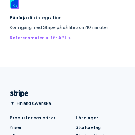
English
Sverige
Svenska
English
Påbörja din integration
Thailand
Kom igång med Stripe på så lite som 10 minuter
ไทย
English
Tjeckien
Referensmaterial för API
English
Tyskland
Deutsch
English
Ungern
English
USA
English
Español
简体中文
Österrike
Deutsch
English
Finland (Svenska)
Produkter och priser
Lösningar
Priser
Storföretag