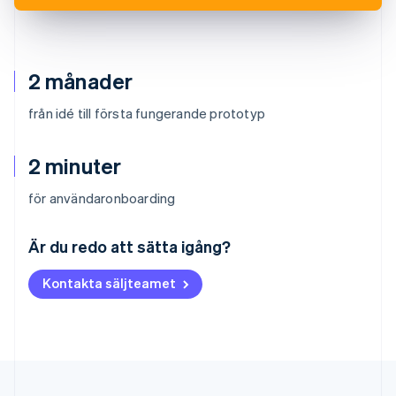
2 månader
från idé till första fungerande prototyp
2 minuter
för användaronboarding
Australien
English
Är du redo att sätta igång?
Belgien
Nederlands
Français
Deutsch
English
Kontakta säljteamet
Brasilien
Português
English
Bulgarien
English
Cypern
English
Danmark