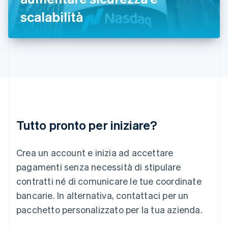
Italiano
English
scalabilità
Lettonia
English
Liechtenstein
Deutsch
English
Lituania
English
Lussemburgo
Français
Deutsch
English
Malaysia
English
简体中文
Tutto pronto per iniziare?
Malta
English
Messico
Crea un account e inizia ad accettare
Español
English
Norvegia
pagamenti senza necessità di stipulare
English
contratti né di comunicare le tue coordinate
Nuova Zelanda
bancarie. In alternativa, contattaci per un
English
Paesi Bassi
pacchetto personalizzato per la tua azienda.
Nederlands
English
Polonia