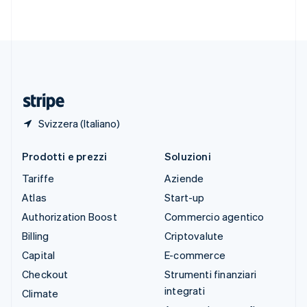
Svenska
English
Svizzera
Deutsch
Français
Italiano
English
Thailandia
ไทย
English
Ungheria
English
Svizzera (Italiano)
Prodotti e prezzi
Soluzioni
Tariffe
Aziende
Atlas
Start-up
Authorization Boost
Commercio agentico
Billing
Criptovalute
Capital
E-commerce
Checkout
Strumenti finanziari
integrati
Climate