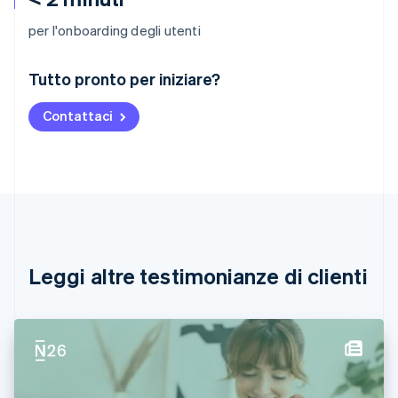
per l'onboarding degli utenti
Australia
Tutto pronto per iniziare?
English
Austria
Contattaci
Deutsch
English
Belgio
Nederlands
Français
Deutsch
English
Brasile
Português
English
Bulgaria
English
Canada
English
Français
Leggi altre testimonianze di clienti
Cina continentale
简体中文
English
Cipro
English
Croazia
English
Italiano
Danimarca