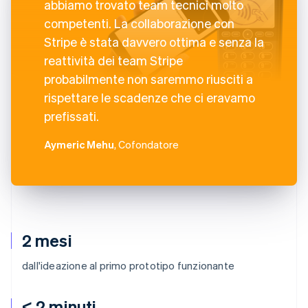
abbiamo trovato team tecnici molto
competenti. La collaborazione con
Stripe è stata davvero ottima e senza la
reattività dei team Stripe
probabilmente non saremmo riusciti a
rispettare le scadenze che ci eravamo
prefissati.
Aymeric Mehu
, Cofondatore
2 mesi
dall'ideazione al primo prototipo funzionante
< 2 minuti