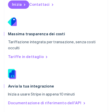
English
Inizia
Contattaci
Portogallo
Português
English
RAS di Hong Kong, Cina
English
简体中文
Regno Unito
English
Massima trasparenza dei costi
Repubblica Ceca
Tariffazione integrata per transazione, senza costi
English
occulti
Romania
English
Tariffe in dettaglio
Singapore
English
简体中文
Slovacchia
English
Slovenia
English
Italiano
Avvia la tua integrazione
Spagna
Inizia a usare Stripe in appena 10 minuti
Español
English
Stati Uniti
Documentazione di riferimento dell'API
English
Español
简体中文
Svezia