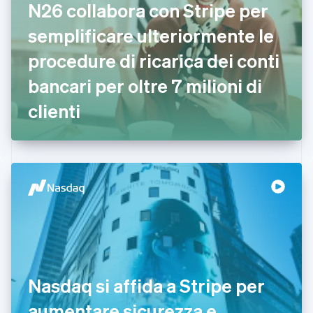
N26 collabora con Stripe per
English
Emirati Arabi Uniti
semplificare ulteriormente le
English
Estonia
procedure di ricarica dei conti
English
bancari per oltre 7 milioni di
Finlandia
English
Svenska
clienti
Francia
Français
English
Germania
Deutsch
English
Giappone
日本語
English
Gibilterra
English
Grecia
English
India
English
Irlanda
Nasdaq si affida a Stripe per
English
aumentare sicurezza e
Italia