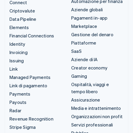
Automazione per finanza
Connect
Aziende globali
Criptovalute
Pagamenti in-app
Data Pipeline
Marketplace
Elements
Gestione del denaro
Financial Connections
Piattaforme
Identity
SaaS
Invoicing
Aziende di IA
Issuing
Creator economy
Link
Gaming
Managed Payments
Ospitalità, viaggi e
Link di pagamento
tempo libero
Payments
Assicurazione
Payouts
Media e intrattenimento
Radar
Organizzazioni non profit
Revenue Recognition
Servizi professionali
Stripe Sigma