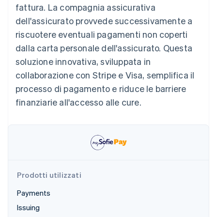
fattura. La compagnia assicurativa
Scopri cosa ti aspetta
dell'assicurato provvede successivamente a
Radar
Ecosistema
Prevenzione delle frodi
riscuotere eventuali pagamenti non coperti
Partner
Atlas
dalla carta personale dell'assicurato. Questa
Stripe App Marketplace
Costituzione di start-up
soluzione innovativa, sviluppata in
Climate
collaborazione con Stripe e Visa, semplifica il
Rimozione del carbonio
processo di pagamento e riduce le barriere
Identity
finanziarie all'accesso alle cure.
Verifica online dell'identità
Stripe Sessions 2026
Scopri come Stripe sta costruendo l'infrastruttura economi
Prodotti utilizzati
Guarda ora
Payments
Issuing