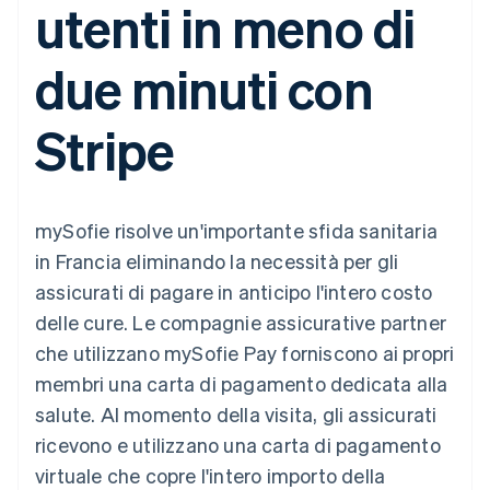
utenti in meno di
utente
Automazione
Gestione del denaro
Gestire gli
flessibile
Metodi di
della contabilità
Roadmap del prodotto
Piattaforme
abbonamenti
pagamento
Stripe Sigma
Conferenza annuale
SaaS
Offrire addebiti in base
due minuti con
Accesso a
Report
Sessions
all'utilizzo
oltre 125
personalizzati
Lavora con noi
Emettere carte
Terminal
Data Pipeline
Sala stampa
garantite da stablecoin
Stripe
Pagamenti di
Sincronizzazione
Stripe Press
Per settore
persona
dei dati
Esegui il provisioning e
Authorization
gestisci i servizi con gli
Boost
Aziende di IA
agenti
Accettazione
Creator economy
Recapiti
mySofie risolve un'importante sfida sanitaria
ottimizzata
Gaming
Link
Ospitalità, viaggi e
Contattaci
in Francia eliminando la necessità per gli
Pagamento
tempo libero
Diventa nostro partner
Risorse
Assicurazione
assicurati di pagare in anticipo l'intero costo
accelerato
Media e
Financial
delle cure. Le compagnie assicurative partner
intrattenimento
Integrazioni app
Connections
Organizzazioni non
Esempi di codice
Conti finanziari
che utilizzano mySofie Pay forniscono ai propri
profit
Blog per sviluppatori
collegati
membri una carta di pagamento dedicata alla
Servizi professionali
Stato dell'API
Pubblica
salute. Al momento della visita, gli assicurati
amministrazione
ricevono e utilizzano una carta di pagamento
Commercio al dettaglio
Altro
virtuale che copre l'intero importo della
Product roadmap