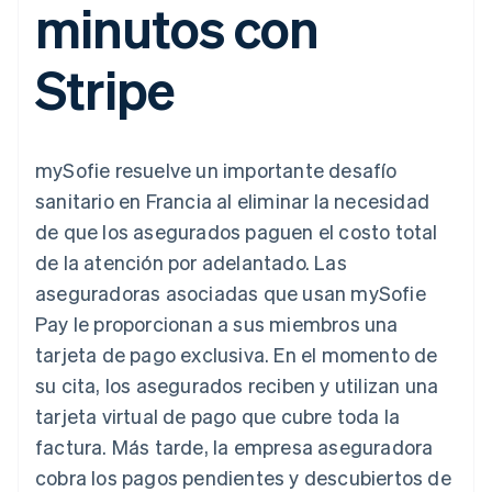
minutos con
Métodos de
Recognition
Empresa
criptomonedas
de tarjetas
Gestión del dinero
Gestionar
pago
Automatización
Plataformas
suscripciones
Acceso a más
contable
Compras de
Hoja de ruta del
SaaS
Ofrecer cobro por
Stripe
de 125
Stripe Sigma
criptomoneda
producto
consumo
Terminal
Informes
integrables
Conferencia anual
Emitir tarjetas
Pagos en
personalizados
Sessions
respaldadas por
persona
Data Pipeline
Empleos
monedas estables
Por sector
Authorization
Sincronización
Sala de prensa
Aprovisiona y gestiona
mySofie resuelve un importante desafío
Boost
de datos
Stripe Press
servicios con agentes
Optimizaciones
Empresas de IA
sanitario en Francia al eliminar la necesidad
de aceptación
Economía de los
de que los asegurados paguen el costo total
Link
creadores
Proceso de
Juegos
Contacto
de la atención por adelantado. Las
Recursos
Hostelería, viajes y ocio
compra
aseguradoras asociadas que usan mySofie
acelerado
Financial
Contacta con ventas
Seguros
Integraciones de
Connections
Conviértete en socio
Pay le proporcionan a sus miembros una
Medios de
aplicaciones
Datos de ctas.
comunicación y
Ejemplos de código
tarjeta de pago exclusiva. En el momento de
financieras
entretenimiento
Blog de
vinculadas
su cita, los asegurados reciben y utilizan una
Organizaciones sin
desarrolladores
fines de lucro
Estado de la API
tarjeta virtual de pago que cubre toda la
Servicios
factura. Más tarde, la empresa aseguradora
Más
profesionales
Product roadmap
Sector público
cobra los pagos pendientes y descubiertos de
Ver lo que viene
Minorista