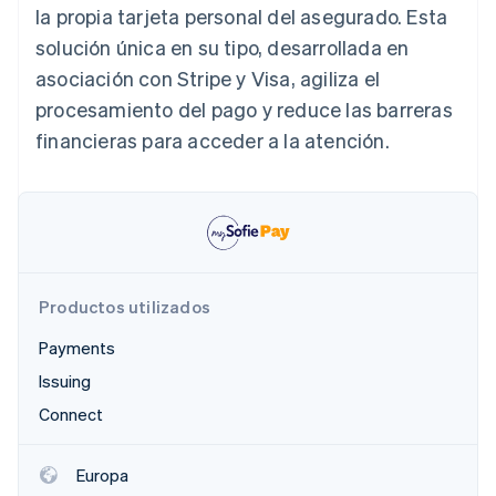
la propia tarjeta personal del asegurado. Esta
Radar
solución única en su tipo, desarrollada en
Prevención de fraude
asociación con Stripe y Visa, agiliza el
Ecosistema
Atlas
Constitución de una startup
procesamiento del pago y reduce las barreras
Socios
Climate
financieras para acceder a la atención.
Stripe App Marketplace
Eliminación de dióxido de carbono
Identity
Verificación de identidad en línea
Productos utilizados
Sesiones de Stripe 2026
Payments
Descubre cómo Stripe construye la infraestructura económi
Issuing
Mirar ahora
Connect
Europa