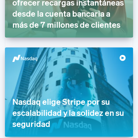
ofrecer recargas instantáneas
English
desde la cuenta bancaria a
Eslovaquia
English
más de 7 millones de clientes
Eslovenia
English
Italiano
España
Español
English
Estados Unidos
English
Español
简体中文
Estonia
English
Finlandia
English
Svenska
Francia
Français
English
Gibraltar
Nasdaq elige Stripe por su
English
escalabilidad y la solidez en su
Grecia
English
seguridad
Hungría
English
India