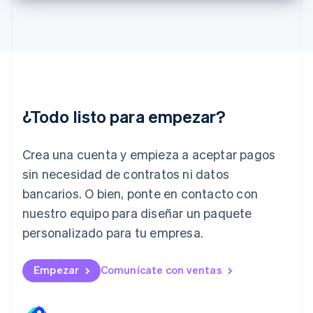
English
Irlanda
English
Italia
Italiano
English
Japón
日本語
English
¿Todo listo para empezar?
Letonia
English
Liechtenstein
Crea una cuenta y empieza a aceptar pagos
Deutsch
English
Lituania
sin necesidad de contratos ni datos
English
bancarios. O bien, ponte en contacto con
Luxemburgo
nuestro equipo para diseñar un paquete
Français
Deutsch
English
Malasia
personalizado para tu empresa.
English
简体中文
Malta
English
Empezar
Comunícate con ventas
México
Español
English
Noruega