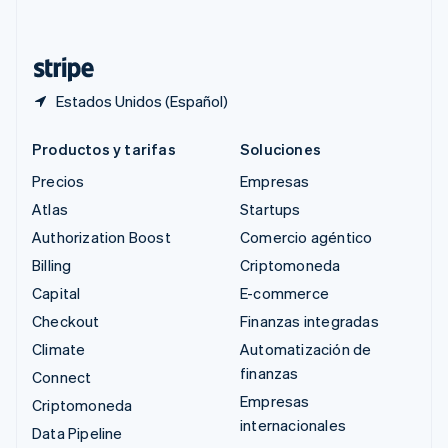
Deutsch
Français
Italiano
English
Tailandia
ไทย
English
Estados Unidos (Español)
Productos y tarifas
Soluciones
Precios
Empresas
Atlas
Startups
Authorization Boost
Comercio agéntico
Billing
Criptomoneda
Capital
E-commerce
Checkout
Finanzas integradas
Climate
Automatización de
finanzas
Connect
Empresas
Criptomoneda
internacionales
Data Pipeline