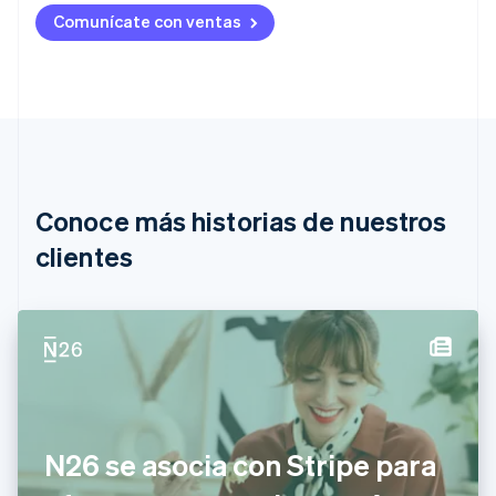
Alemania
Comunícate con ventas
Deutsch
English
Australia
English
Austria
Deutsch
English
Bélgica
Nederlands
Français
Deutsch
English
Brasil
Português
English
Conoce más historias de nuestros
Bulgaria
English
clientes
Canadá
English
Français
China continental
简体中文
English
Chipre
English
Croacia
English
Italiano
Dinamarca
N26 se asocia con Stripe para
English
Emiratos Árabes Unidos