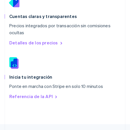
English
Nueva Zelandia
English
Cuentas claras y transparentes
Países Bajos
Precios integrados por transacción sin comisiones
Nederlands
English
ocultas
Polonia
English
Detalles de los precios
Portugal
Português
English
RAE de Hong Kong, China
English
简体中文
Reino Unido
English
Inicia tu integración
República Checa
Ponte en marcha con Stripe en solo 10 minutos
English
Rumania
Referencia de la API
English
Singapur
English
简体中文
Suecia
Svenska
English
Suiza