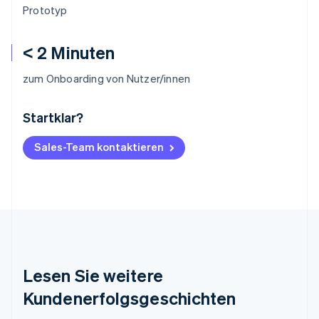
Prototyp
< 2 Minuten
zum Onboarding von Nutzer/innen
Startklar?
Australien
English
Belgien
Sales-Team kontaktieren
Nederlands
Français
Deutsch
English
Brasilien
Português
English
Bulgarien
English
Dänemark
English
Deutschland
Lesen Sie weitere
Deutsch
English
Estland
Kundenerfolgsgeschichten
English
Festlandchina