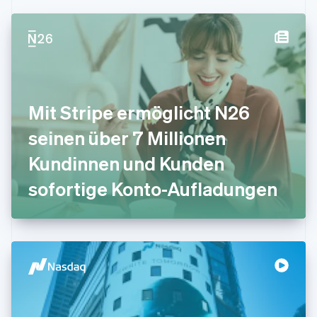
简体中文
English
Finnland
English
Svenska
Frankreich
Français
English
Gibraltar
English
Mit Stripe ermöglicht N26
Griechenland
English
seinen über 7 Millionen
Indien
Kundinnen und Kunden
English
Irland
sofortige Konto-Aufladungen
English
Italien
Italiano
English
Japan
日本語
English
Kanada
English
Français
Kroatien
English
Italiano
Lettland