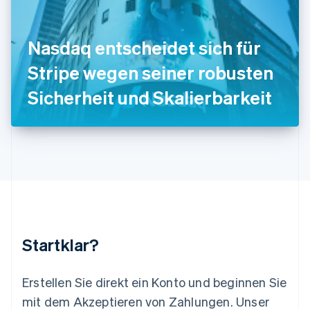
English
Liechtenstein
Deutsch
English
Nasdaq entscheidet sich für
Litauen
Stripe wegen seiner robusten
English
Luxemburg
Sicherheit und Skalierbarkeit
Français
Deutsch
English
Malaysia
English
简体中文
Malta
English
Mexiko
Español
English
Neuseeland
English
Niederlande
Nederlands
English
Startklar?
Norwegen
English
Österreich
Erstellen Sie direkt ein Konto und beginnen Sie
Deutsch
English
mit dem Akzeptieren von Zahlungen. Unser
Polen