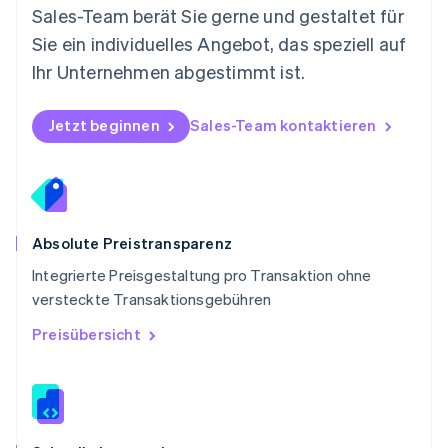
Sales-Team berät Sie gerne und gestaltet für
English
Portugal
Sie ein individuelles Angebot, das speziell auf
Português
English
Ihr Unternehmen abgestimmt ist.
Rumänien
English
Schweden
Jetzt beginnen
Sales-Team kontaktieren
Svenska
English
Schweiz
Deutsch
Français
Italiano
English
Singapur
English
简体中文
Slowakei
Absolute Preistransparenz
English
Integrierte Preisgestaltung pro Transaktion ohne
Slowenien
versteckte Transaktionsgebühren
English
Italiano
Sonderverwaltungsregion Hongkong,
Preisübersicht
China
English
简体中文
Spanien
Español
English
Thailand
ไทย
English