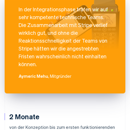
In der Integrationsphase trafen wir auf
sehr kompetente technische Teams.
Die Zusammenarbeit mit Stripe verlief
wirklich gut, und ohne die
Reaktionsschnelligkeit der Teams von
Stripe hätten wir die angestrebten
Fristen wahrscheinlich nicht einhalten
können.
Aymeric Mehu
, Mitgründer
2 Monate
von der Konzeption bis zum ersten funktionierenden