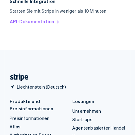
Schnelle Integration
Tschechische Republik
Starten Sie mit Stripe in weniger als 10 Minuten
English
Ungarn
API-Dokumentation
English
Vereinigte Arabische Emirate
English
Vereinigte Staaten
English
Español
简体中文
Vereinigtes Königreich
English
Zypern
English
Liechtenstein (Deutsch)
Produkte und
Lösungen
Preisinformationen
Unternehmen
Preisinformationen
Start-ups
Atlas
Agentenbasierter Handel