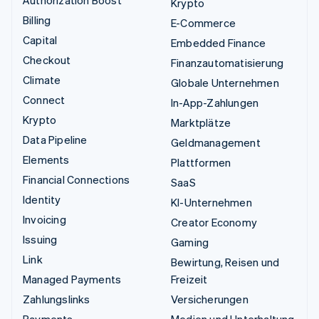
Authorization Boost
Krypto
Billing
E-Commerce
Capital
Embedded Finance
Checkout
Finanzautomatisierung
Climate
Globale Unternehmen
Connect
In-App-Zahlungen
Krypto
Marktplätze
Data Pipeline
Geldmanagement
Elements
Plattformen
Financial Connections
SaaS
Identity
KI-Unternehmen
Invoicing
Creator Economy
Issuing
Gaming
Link
Bewirtung, Reisen und
Managed Payments
Freizeit
Zahlungslinks
Versicherungen