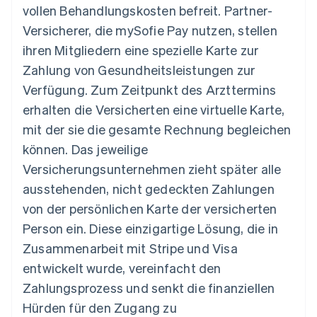
Betrugsprävention
vollen Behandlungskosten befreit. Partner-
Ecosystem
Atlas
Versicherer, die mySofie Pay nutzen, stellen
Start-up-Gründung
Partner
ihren Mitgliedern eine spezielle Karte zur
Stripe App-Marktplatz
Climate
Zahlung von Gesundheitsleistungen zur
CO₂-Entnahme
Verfügung. Zum Zeitpunkt des Arzttermins
erhalten die Versicherten eine virtuelle Karte,
mit der sie die gesamte Rechnung begleichen
können. Das jeweilige
Stripe-Sessions 2026
Versicherungsunternehmen zieht später alle
Erfahren Sie, wie Stripe Lösungen für die Wirtschaft
Jetzt ansehen
ausstehenden, nicht gedeckten Zahlungen
von der persönlichen Karte der versicherten
Person ein. Diese einzigartige Lösung, die in
Zusammenarbeit mit Stripe und Visa
entwickelt wurde, vereinfacht den
Zahlungsprozess und senkt die finanziellen
Hürden für den Zugang zu