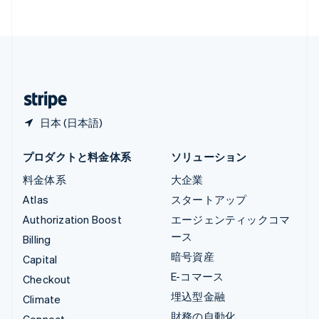
Français
Deutsch
English
中国香港特別行政区
English
简体中文
中国本土
简体中文
English
日本
日本語
English
日本 (日本語)
プロダクトと料金体系
ソリューション
料金体系
大企業
Atlas
スタートアップ
Authorization Boost
エージェンティックコマ
ース
Billing
暗号資産
Capital
E-コマース
Checkout
埋込型金融
Climate
財務の自動化
Connect