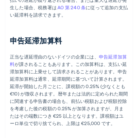
払いの遅延が繰り返される場合、または重大な遅延が発
生した場合、税務署は
AO 第 240 条
に従って追加の支払
い延滞料を請求できます。
申告延滞加算料
正当な遅延理由のないドイツの企業には、
申告延滞加算
料
が課されることもあります。この加算料は、支払い延
滞加算料に上乗せして請求されることがあります。申告
延滞加算料は通常、延滞期間に基づいて計算されます。
延滞が開始した月ごとに、課税額の 0.25% (少なくとも
€10) が徴収されます。暦年または法的に定められた期間
に関連する申告書の場合も、前払い税額および税額控除
を考慮した後の税額の 0.25% が加算されますが、月ま
たはその端数につき €25 以上となります。課税額はユ
ーロ単位で切り捨てられ、上限は €25,000 です。