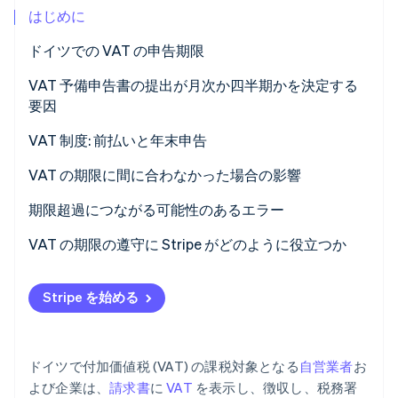
はじめに
パートナー
Climate
Stripe App Marketplace
カーボンリムーバル
ドイツでの VAT の申告期限
Identity
VAT 予備申告の期限
VAT 予備申告書の提出が月次か四半期かを決定する
オンライン本人確認
要因
年次 VAT 申告の期限
月次申告
VAT 制度: 前払いと年末申告
四半期申告
VAT の期限に間に合わなかった場合の影響
Stripe Sessions 2026
Stripe が AI の経済インフラをどのように構築しているかを
申告免除
延滞利息と支払い延滞料
期限超過につながる可能性のあるエラー
ご覧ください。
こちらをご覧ください
例外: 新規事業者
申告延滞加算料
収益計上時のエラー
VAT の期限の遵守に Stripe がどのように役立つか
強制執行と起訴
技術的および組織的な問題
Stripe を始める
税法の不知または改正
ドイツで付加価値税 (VAT) の課税対象となる
自営業者
お
よび企業は、
請求書
に
VAT
を表示し、徴収し、税務署