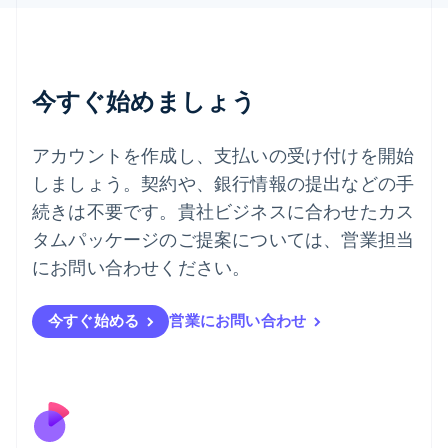
English
Italiano
タイ
ไทย
English
チェコ共和国
English
今すぐ始めましょう
デンマーク
English
ドイツ
アカウントを作成し、支払いの受け付けを開始
Deutsch
English
しましょう。契約や、銀行情報の提出などの手
ニュージーランド
続きは不要です。貴社ビジネスに合わせたカス
English
ノルウェー
タムパッケージのご提案については、営業担当
English
にお問い合わせください。
ハンガリー
English
フィンランド
今すぐ始める
営業にお問い合わせ
English
Svenska
ブラジル
Português
English
フランス
Français
English
ブルガリア