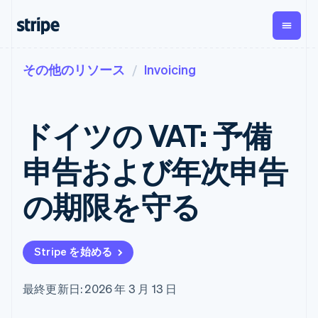
その他のリソース
Invoicing
企業規模別
ドキュメント
学ぶ
支払い
収益
資金管
プラッ
理
フォー
大企業向け
Stripe のドキュメント
ブログ
とマー
Payments
Billing
スタートアップ向け
API リファレンス
導入事例
ドイツの VAT: 予備
オンライン決
経常収益
ットプ
Global
ライブラリと SDK
ガイド
済
Metronome
Payouts
イス
Stripe Apps
Managed
申告および年次申告
従量課金
Payments
第三者
Connec
ユースケース別
マーチャント
サブスクリ
への入
サポート
プション
オブレコード
金
の期限を守る
プラッ
ガイド
エージェンティックコマ
サブスクリ
ソリューショ
Payment links
フォー
ース
サポートに問い合わせる
プションの
ン
決済の
E コマース / ECサイト
オンライン決済を受け付
管理サポートプラン
コーディング
管理
Invoicing
築
埋込型金融
け
プロフェッショナルサー
1 回限りまた
不要の決済ペ
Stripe を始める
請求・財務関連
構築済みの決済を実装
ビス
は継続
ージ
Checkout
グローバルビジネス
プラットフォームまたは
構築済み決済
Tax
アプリ内決済
マーケットプレイスを構
消費税と
UI
最終更新日: 2026 年 3 月 13 日
マーケットプレイス
築する
VAT の自動
Elements
資金管理
サブスクリプションを管
柔軟な UI コン
計算
Revenue
会社
プラットフォーム
理