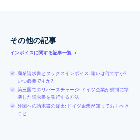
Nederlands
English
カナダ
English
Français
キプロス
English
ギリシア
その他の記事
English
クロアチア
インボイスに関する記事一覧
English
Italiano
ジブラルタル
English
シンガポール
商業請求書とタックスインボイス: 違いは何ですか?
English
简体中文
いつ必要ですか?
スイス
第三国でのリバースチャージ: ドイツ企業が規制に準
Deutsch
Français
Italiano
English
拠した請求書を発行する方法
スウェーデン
Svenska
English
外国への請求書の提出: ドイツ企業が知っておくべき
スペイン
こと
Español
English
スロバキア
English
スロベニア