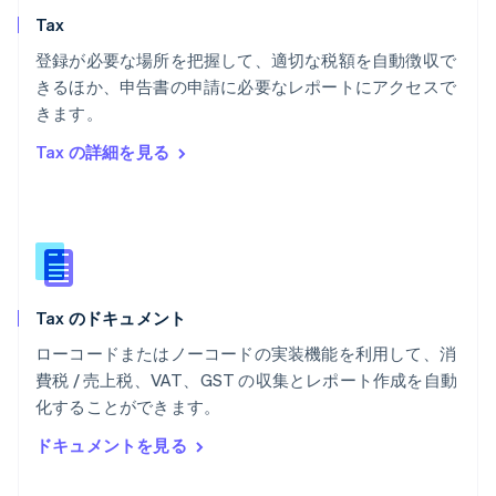
English
Tax
ベルギー
Nederlands
Français
Deutsch
English
登録が必要な場所を把握して、適切な税額を自動徴収で
ポーランド
きるほか、申告書の申請に必要なレポートにアクセスで
English
きます。
ポルトガル
Português
English
Tax の詳細を見る
マルタ
English
マレーシア
English
简体中文
メキシコ
Español
English
ラトビア
Tax のドキュメント
English
リトアニア
ローコードまたはノーコードの実装機能を利用して、消
English
費税 / 売上税、VAT、GST の収集とレポート作成を自動
リヒテンシュタイン
化することができます。
Deutsch
English
ルーマニア
ドキュメントを見る
English
ルクセンブルグ