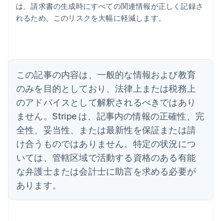
は、請求書の生成時にすべての関連情報が正しく記録さ
れるため、このリスクを大幅に軽減します。
アイルランド
English
アメリカ
English
Español
简体中文
この記事の内容は、一般的な情報および教育
アラブ首長国連邦
English
のみを目的としており、法律上または税務上
イギリス
のアドバイスとして解釈されるべきではあり
English
イタリア
ません。Stripe は、記事内の情報の正確性、完
Italiano
English
全性、妥当性、または最新性を保証または請
インド
け合うものではありません。特定の状況につ
English
エストニア
いては、管轄区域で活動する資格のある有能
English
な弁護士または会計士に助言を求める必要が
オーストラリア
あります。
English
オーストリア
Deutsch
English
オランダ