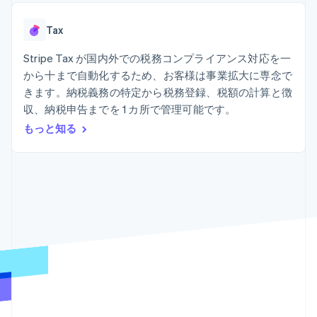
Recognition
ポーネント
SaaS
従量課金請求を提供
決済手段
製品ロードマップ
ステーブルコイン担保型
会計管理の
125 以上の決
Tax
Sessions 年次カンファ
のカードを発行
自動化
済手段を利用
レンス
エージェントによるサー
Stripe
可能
Terminal
Stripe Tax が国内外での税務コンプライアンス対応を一
採用情報
ビスのプロビジョニング
Sigma
業種別
対面支払い
ニュースルーム
と管理
から十まで自動化するため、お客様は事業拡大に専念で
カスタムレ
Authorization
Stripe Press
きます。納税義務の特定から税務登録、税額の計算と徴
ポート
Boost
AI 企業
Data
決済成功率の
収、納税申告までを 1 カ所で管理可能です。
クリエイターエコノミ―
Pipeline
最適化
ゲーム
もっと知る
リソース
データの同
Link
ホスピタリティ、旅行、
お問い合わせ
期
スピーディー
レジャー
な決済
保険
アプリへの導入
営業にお問い合わせ
メディアおよびエンター
コードサンプル
パートナーになる
テインメント
開発者のブログ
非営利団体
API ステータス
プロフェッショナルサー
その他
ビス
Product roadmap
パブリックセクター
今後の予定を確認
小売業
Radar
不正防止
エコシステム
Atlas
スタートアップの企業設立