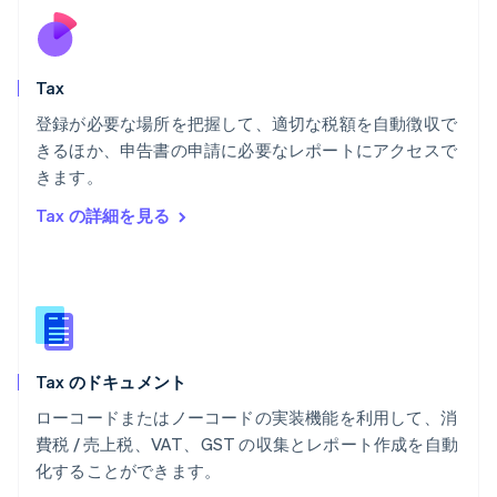
フランス
Français
English
ブルガリア
English
Tax
ベルギー
Nederlands
Français
Deutsch
English
登録が必要な場所を把握して、適切な税額を自動徴収で
ポーランド
きるほか、申告書の申請に必要なレポートにアクセスで
English
きます。
ポルトガル
Português
English
Tax の詳細を見る
マルタ
English
マレーシア
English
简体中文
メキシコ
Español
English
ラトビア
Tax のドキュメント
English
リトアニア
ローコードまたはノーコードの実装機能を利用して、消
English
費税 / 売上税、VAT、GST の収集とレポート作成を自動
リヒテンシュタイン
化することができます。
Deutsch
English