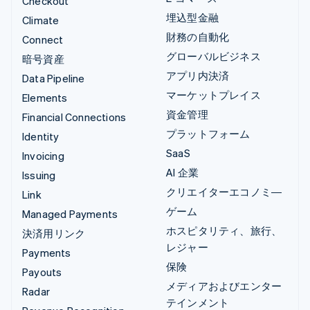
Checkout
埋込型金融
Climate
財務の自動化
Connect
グローバルビジネス
暗号資産
アプリ内決済
Data Pipeline
マーケットプレイス
Elements
資金管理
Financial Connections
プラットフォーム
Identity
SaaS
Invoicing
AI 企業
Issuing
クリエイターエコノミ―
Link
ゲーム
Managed Payments
ホスピタリティ、旅行、
決済用リンク
レジャー
Payments
保険
Payouts
メディアおよびエンター
Radar
テインメント