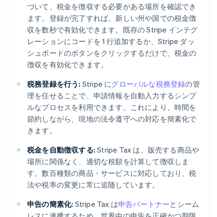
づいて、税金を徴収する必要がある場所を確認でき
ます。登録が完了すれば、新しい州や国での税金徴
収を数秒で有効化できます。既存の Stripe インテグ
レーションにコードを 1 行追加するか、Stripe ダッ
シュボードのボタンをクリックするだけで、税金の
徴収を有効化できます。
税務登録を行う:
Stripe に
グローバルな税務登録
の管
理を任せることで、申請情報を自動入力するシンプ
ルなプロセスを利用できます。これにより、時間を
節約しながら、現地の法令遵守への対応を簡素化で
きます。
税金を自動徴収する:
Stripe Tax は、販売する商品や
場所に関係なく、適切な税額を計算して徴収しま
す。数百種類の商品・サービスに対応しており、税
法や税率の変更に常に追随しています。
申告の簡素化:
Stripe Tax は
申告パートナー
とシーム
レスに連携するため、世界中の申告を正確かつ期限