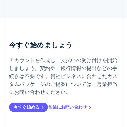
スロバキア
English
スロベニア
English
Italiano
タイ
ไทย
English
チェコ共和国
English
今すぐ始めましょう
デンマーク
English
ドイツ
アカウントを作成し、支払いの受け付けを開始
Deutsch
English
しましょう。契約や、銀行情報の提出などの手
ニュージーランド
続きは不要です。貴社ビジネスに合わせたカス
English
ノルウェー
タムパッケージのご提案については、営業担当
English
にお問い合わせください。
ハンガリー
English
フィンランド
今すぐ始める
営業にお問い合わせ
English
Svenska
ブラジル
Português
English