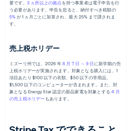
要です。
3 ヵ所以上の拠点
を持つ事業者は電子申告を行
う必要があります。申告を怠ると、納付すべき税額の
5%
が 1 ヵ月ごとに加算され、最大 25% まで課されま
す。
売上税ホリデー
ミズーリ州では、2026 年
8 月 7 日 ～ 9 日
に新学期の売
上税ホリデーが実施されます。対象となる購入には、1
項目あたり $100 以下の衣類、$50 以下の学用品、
$1,500 以下のコンピューターが含まれます。また、対
象となる Energy Star 認定の新品家電を対象とする
4 月
の売上税ホリデー
もあります。
Stripe Tax でできること