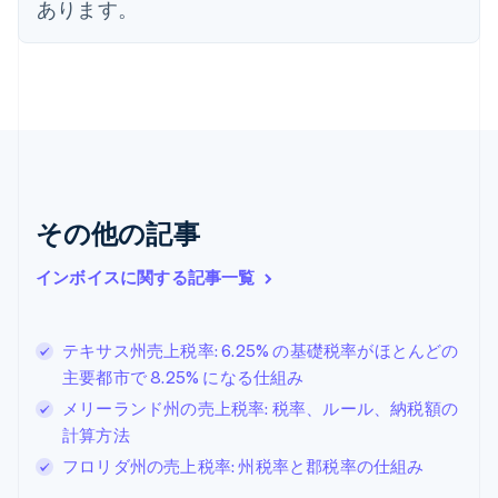
オーストリア
あります。
Deutsch
English
オランダ
Nederlands
English
カナダ
English
Français
キプロス
English
ギリシア
English
その他の記事
クロアチア
English
Italiano
ジブラルタル
インボイスに関する記事一覧
English
シンガポール
English
简体中文
テキサス州売上税率: 6.25% の基礎税率がほとんどの
スイス
主要都市で 8.25% になる仕組み
Deutsch
Français
Italiano
English
メリーランド州の売上税率: 税率、ルール、納税額の
スウェーデン
Svenska
English
計算方法
スペイン
フロリダ州の売上税率: 州税率と郡税率の仕組み
Español
English