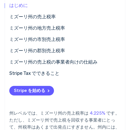
はじめに
パートナー
Climate
Stripe App Marketplace
カーボンリムーバル
ミズーリ州の売上税率
Identity
ミズーリ州の地方売上税率
オンライン本人確認
2026 年ミズーリ州の平均売上税率
ミズーリ州の市別売上税率
ミズーリ州の郡別売上税率
ミズーリ州の売上税の事業者向けの仕組み
Stripe Sessions 2026
Stripe が AI の経済インフラをどのように構築しているかを
ネクサス
Stripe Tax でできること
ご覧ください。
こちらをご覧ください
課税対象
Stripe を始める
申告
売上税ホリデー
州レベルでは、ミズーリ州の売上税率は
4.225%
です。
ただし、ミズーリ州で売上税を回収する事業者にとっ
て、州税率はあくまで出発点にすぎません。州内には、