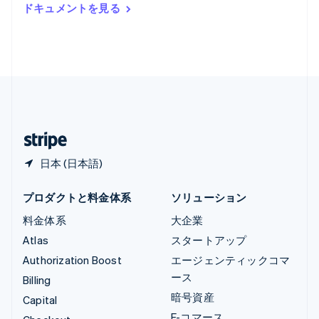
ルーマニア
ドキュメントを見る
English
ルクセンブルグ
Français
Deutsch
English
中国香港特別行政区
English
简体中文
中国本土
简体中文
English
日本
日本語
English
日本 (日本語)
プロダクトと料金体系
ソリューション
料金体系
大企業
Atlas
スタートアップ
Authorization Boost
エージェンティックコマ
ース
Billing
暗号資産
Capital
E-コマース