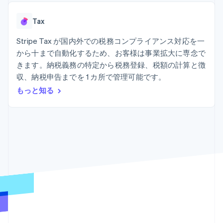
Recognition
ポーネント
SaaS
従量課金請求を提供
決済手段
製品ロードマップ
ステーブルコイン担保型
会計管理の
125 以上の決
Tax
Sessions 年次カンファ
のカードを発行
自動化
済手段を利用
レンス
エージェントによるサー
Stripe
可能
Terminal
Stripe Tax が国内外での税務コンプライアンス対応を一
採用情報
ビスのプロビジョニング
Sigma
業種別
対面支払い
ニュースルーム
と管理
から十まで自動化するため、お客様は事業拡大に専念で
カスタムレ
Authorization
Stripe Press
きます。納税義務の特定から税務登録、税額の計算と徴
ポート
Boost
AI 企業
Data
決済成功率の
収、納税申告までを 1 カ所で管理可能です。
クリエイターエコノミ―
Pipeline
最適化
ゲーム
もっと知る
リソース
データの同
Link
ホスピタリティ、旅行、
お問い合わせ
期
スピーディー
レジャー
な決済
保険
アプリへの導入
営業にお問い合わせ
メディアおよびエンター
コードサンプル
パートナーになる
テインメント
開発者のブログ
非営利団体
API ステータス
プロフェッショナルサー
その他
ビス
Product roadmap
パブリックセクター
今後の予定を確認
小売業
Radar
不正防止
エコシステム
Atlas
スタートアップの企業設立