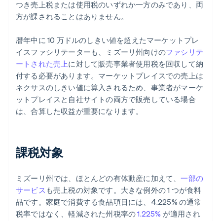
つき売上税または使用税のいずれか一方のみであり、両
方が課されることはありません。
暦年中に 10 万ドルのしきい値を超えたマーケットプレ
イスファシリテーターも、ミズーリ州向けの
ファシリテ
ートされた売上
に対して販売事業者使用税を回収して納
付する必要があります。マーケットプレイスでの売上は
ネクサスのしきい値に算入されるため、事業者がマーケ
ットプレイスと自社サイトの両方で販売している場合
は、合算した収益が重要になります。
課税対象
ミズーリ州では、ほとんどの有体動産に加えて、
一部の
サービス
も売上税の対象です。大きな例外の 1 つが食料
品です。家庭で消費する食品項目には、4.225% の通常
税率ではなく、軽減された州税率の
1.225%
が適用され