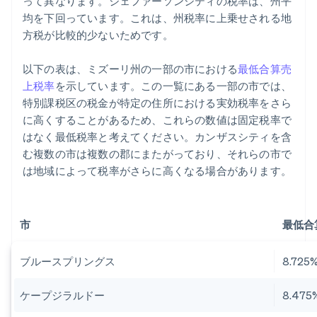
って異なります。ジェファーソンシティの税率は、州平
均を下回っています。これは、州税率に上乗せされる地
方税が比較的少ないためです。
以下の表は、ミズーリ州の一部の市における
最低合算売
上税率
を示しています。この一覧にある一部の市では、
特別課税区の税金が特定の住所における実効税率をさら
に高くすることがあるため、これらの数値は固定税率で
はなく最低税率と考えてください。カンザスシティを含
む複数の市は複数の郡にまたがっており、それらの市で
は地域によって税率がさらに高くなる場合があります。
市
最低合算
ブルースプリングス
8.725
ケープジラルドー
8.475