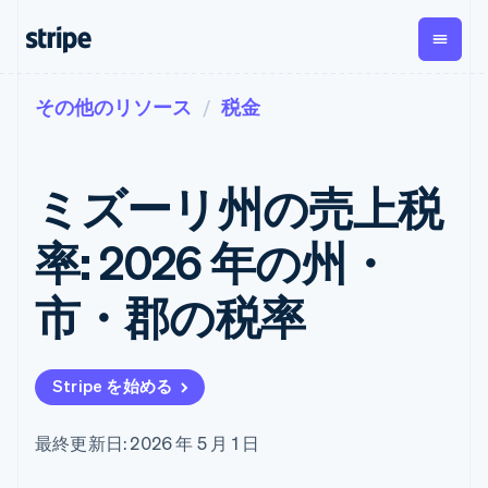
その他のリソース
税金
企業規模別
ドキュメント
学ぶ
支払い
収益
資金管
プラッ
理
フォー
大企業向け
Stripe のドキュメント
ブログ
とマー
Payments
Billing
スタートアップ向け
API リファレンス
導入事例
ミズーリ州の売上税
オンライン決
経常収益
ットプ
Global
ライブラリと SDK
ガイド
済
Metronome
Payouts
イス
Stripe Apps
Managed
率: 2026 年の州・
従量課金
Payments
第三者
Connec
ユースケース別
マーチャント
サブスクリ
への入
サポート
プション
オブレコード
金
市・郡の税率
プラッ
ガイド
エージェンティックコマ
サブスクリ
ソリューショ
Payment links
フォー
ース
サポートに問い合わせる
プションの
ン
決済の
E コマース / ECサイト
オンライン決済を受け付
管理サポートプラン
コーディング
管理
Invoicing
築
埋込型金融
け
プロフェッショナルサー
1 回限りまた
不要の決済ペ
Stripe を始める
請求・財務関連
構築済みの決済を実装
ビス
は継続
ージ
Checkout
グローバルビジネス
プラットフォームまたは
構築済み決済
Tax
アプリ内決済
マーケットプレイスを構
消費税と
UI
最終更新日: 2026 年 5 月 1 日
マーケットプレイス
築する
VAT の自動
Elements
資金管理
サブスクリプションを管
柔軟な UI コン
計算
Revenue
会社
プラットフォーム
理