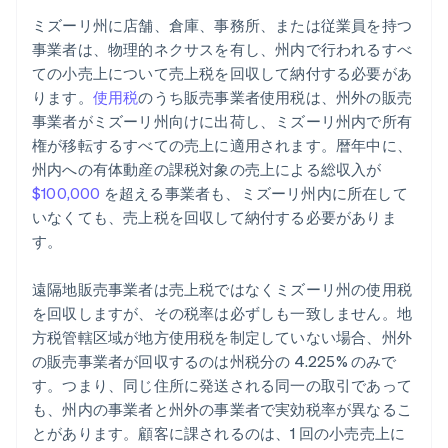
ミズーリ州に店舗、倉庫、事務所、または従業員を持つ
事業者は、物理的ネクサスを有し、州内で行われるすべ
ての小売上について売上税を回収して納付する必要があ
ります。
使用税
のうち販売事業者使用税は、州外の販売
事業者がミズーリ州向けに出荷し、ミズーリ州内で所有
権が移転するすべての売上に適用されます。暦年中に、
州内への有体動産の課税対象の売上による総収入が
$100,000
を超える事業者も、ミズーリ州内に所在して
いなくても、売上税を回収して納付する必要がありま
す。
遠隔地販売事業者は売上税ではなくミズーリ州の使用税
を回収しますが、その税率は必ずしも一致しません。地
方税管轄区域が地方使用税を制定していない場合、州外
の販売事業者が回収するのは州税分の 4.225% のみで
す。つまり、同じ住所に発送される同一の取引であって
も、州内の事業者と州外の事業者で実効税率が異なるこ
とがあります。顧客に課されるのは、1 回の小売売上に