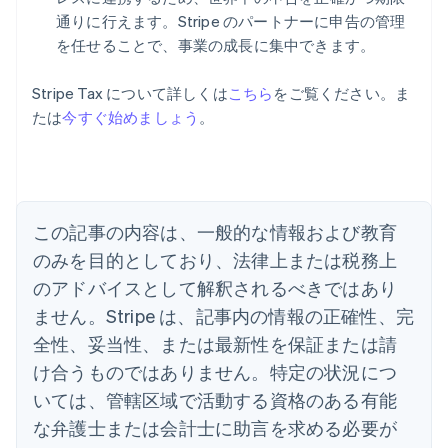
通りに行えます。Stripe のパートナーに申告の管理
を任せることで、事業の成長に集中できます。
Stripe Tax について詳しくは
こちら
をご覧ください。ま
たは
今すぐ始めましょう
。
アイルランド
English
アメリカ
English
Español
简体中文
アラブ首長国連邦
この記事の内容は、一般的な情報および教育
English
イギリス
のみを目的としており、法律上または税務上
English
のアドバイスとして解釈されるべきではあり
イタリア
Italiano
English
ません。Stripe は、記事内の情報の正確性、完
インド
全性、妥当性、または最新性を保証または請
English
エストニア
け合うものではありません。特定の状況につ
English
いては、管轄区域で活動する資格のある有能
オーストラリア
な弁護士または会計士に助言を求める必要が
English