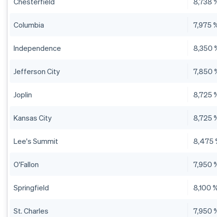
Chesterfield
8,738 
Columbia
7,975 
Independence
8,350 
Jefferson City
7,850 
Joplin
8,725 
Kansas City
8,725 
Lee's Summit
8,475
O'Fallon
7,950 
Springfield
8,100 
St. Charles
7,950 