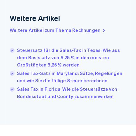
Gibraltar
English
Griechenland
Weitere Artikel
English
Indien
Weitere Artikel zum Thema Rechnungen
English
Irland
English
Steuersatz für die Sales-Tax in Texas: Wie aus
Italien
dem Basissatz von 6,25 % in den meisten
Italiano
English
Japan
Großstädten 8,25 % werden
日本語
English
Sales Tax-Satz in Maryland: Sätze, Regelungen
Kanada
und wie Sie die fällige Steuer berechnen
English
Français
Kroatien
Sales Tax in Florida: Wie die Steuersätze von
English
Italiano
Bundesstaat und County zusammenwirken
Lettland
English
Liechtenstein
Deutsch
English
Litauen
English