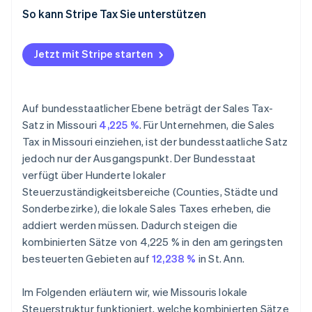
Nexus
So kann Stripe Tax Sie unterstützen
Steuerpflicht
Jetzt mit Stripe starten
Einreichung
Befreiung von der Sales Tax
Auf bundesstaatlicher Ebene beträgt der Sales Tax-
Satz in Missouri
4,225 %
. Für Unternehmen, die Sales
Tax in Missouri einziehen, ist der bundesstaatliche Satz
jedoch nur der Ausgangspunkt. Der Bundesstaat
verfügt über Hunderte lokaler
Steuerzuständigkeitsbereiche (Counties, Städte und
Sonderbezirke), die lokale Sales Taxes erheben, die
addiert werden müssen. Dadurch steigen die
kombinierten Sätze von 4,225 % in den am geringsten
besteuerten Gebieten auf
12,238 %
in St. Ann.
Im Folgenden erläutern wir, wie Missouris lokale
Steuerstruktur funktioniert, welche kombinierten Sätze