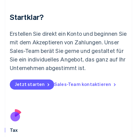
Luxemburg
Français
Deutsch
English
Malaysia
Startklar?
English
简体中文
Malta
English
Erstellen Sie direkt ein Konto und beginnen Sie
Mexiko
mit dem Akzeptieren von Zahlungen. Unser
Español
English
Sales-Team berät Sie gerne und gestaltet für
Neuseeland
Sie ein individuelles Angebot, das ganz auf Ihr
English
Niederlande
Unternehmen abgestimmt ist.
Nederlands
English
Norwegen
English
Jetzt starten
Sales-Team kontaktieren
Österreich
Deutsch
English
Polen
English
Portugal
Português
English
Rumänien
Tax
English