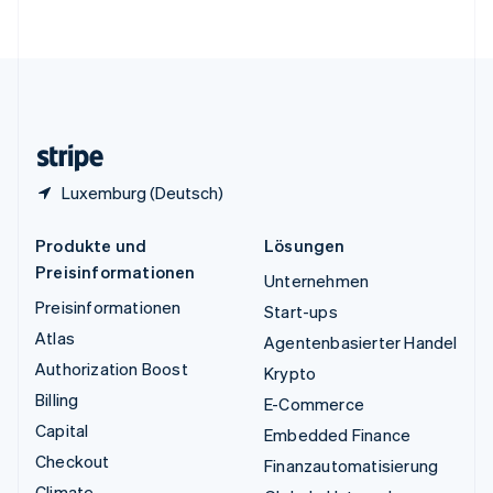
English
Vereinigte Staaten
English
Español
简体中文
Vereinigtes Königreich
English
Zypern
English
Luxemburg (Deutsch)
Produkte und
Lösungen
Preisinformationen
Unternehmen
Preisinformationen
Start-ups
Atlas
Agentenbasierter Handel
Authorization Boost
Krypto
Billing
E-Commerce
Capital
Embedded Finance
Checkout
Finanzautomatisierung
Climate