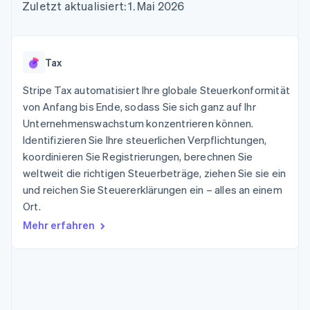
Data Pipeline
Zuletzt aktualisiert: 1. Mai 2026
Geldmanagement
Marktplatz auf
Zugriff auf mehr als
Datensynchronisierung
Produkt-Roadmap
Plattformen
Grundlagen der
125
Stripe Sessions
SaaS
Abonnementverwaltung
Terminal
Karriere
Zahlungen vor Ort
Newsroom
So setzen Sie
Tax
Authorization
Stripe Press
nutzungsbasierte
Boost
Abrechnung um
Stripe Tax automatisiert Ihre globale Steuerkonformität
Nach Branche
Optimierung der
Stablecoin-gestützte
Autorisierungsraten
von Anfang bis Ende, sodass Sie sich ganz auf Ihr
Karten ausgeben: So
Link
KI-Unternehmen
Kontakt
geht´s
Unternehmenswachstum konzentrieren können.
Beschleunigter
Creator Economy
Bereitstellung und
Identifizieren Sie Ihre steuerlichen Verpflichtungen,
Bezahlvorgang
Gaming
Verwaltung von
Sales-Team
koordinieren Sie Registrierungen, berechnen Sie
Financial
Bewirtung, Reisen und
Diensten mit Agenten
kontaktieren
Connections
Freizeit
weltweit die richtigen Steuerbeträge, ziehen Sie sie ein
Partner werden
Verbundene
Versicherungen
und reichen Sie Steuererklärungen ein – alles an einem
Medien und
Finanzdaten
Ort.
Unterhaltung
Ressourcen
Gemeinnützige
Mehr erfahren
Organisationen
Fachdienstleistungen
App-Integrationen
Mehr
Öffentlicher Sektor
Code-Beispiele
Product roadmap
Einzelhandel
Entwickler-Blog
Ausblick
API-Status
Radar