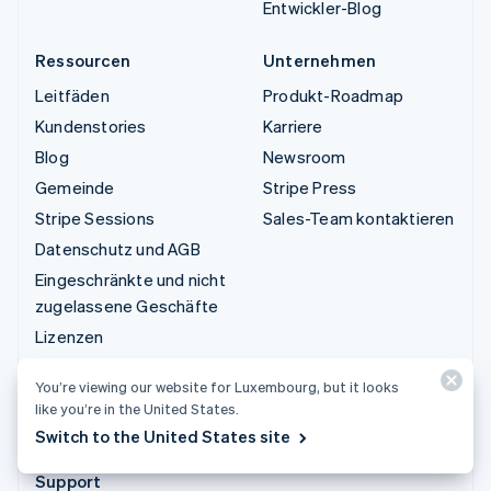
Entwickler-Blog
Ressourcen
Unternehmen
Leitfäden
Produkt-Roadmap
Kundenstories
Karriere
Blog
Newsroom
Gemeinde
Stripe Press
Stripe Sessions
Sales-Team kontaktieren
Datenschutz und AGB
Eingeschränkte und nicht
zugelassene Geschäfte
Lizenzen
Sitemap
You’re viewing our website for Luxembourg, but it looks
Cookie-Einstellungen
like you’re in the United States.
Weitere Ressourcen
Switch to the United States site
Support