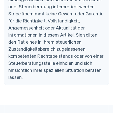
oder Steuerberatung interpretiert werden.
Australien
Stripe übernimmt keine Gewähr oder Garantie
English
für die Richtigkeit, Vollständigkeit,
Belgien
Angemessenheit oder Aktualität der
Nederlands
Français
Deutsch
English
Brasilien
Informationen in diesem Artikel. Sie sollten
Português
English
den Rat eines in Ihrem steuerlichen
Bulgarien
Zuständigkeitsbereich zugelassenen
English
Dänemark
kompetenten Rechtsbeistands oder von einer
English
Steuerberatungsstelle einholen und sich
Deutschland
Deutsch
English
hinsichtlich Ihrer speziellen Situation beraten
Estland
lassen.
English
Festlandchina
简体中文
English
Finnland
English
Svenska
Frankreich
Français
English