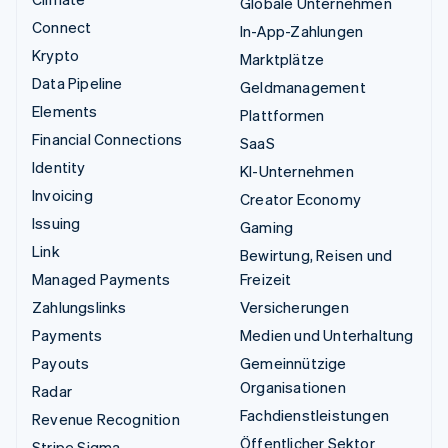
Globale Unternehmen
Connect
In-App-Zahlungen
Krypto
Marktplätze
Data Pipeline
Geldmanagement
Elements
Plattformen
Financial Connections
SaaS
Identity
KI-Unternehmen
Invoicing
Creator Economy
Issuing
Gaming
Link
Bewirtung, Reisen und
Managed Payments
Freizeit
Zahlungslinks
Versicherungen
Payments
Medien und Unterhaltung
Payouts
Gemeinnützige
Organisationen
Radar
Fachdienstleistungen
Revenue Recognition
Öffentlicher Sektor
Stripe Sigma