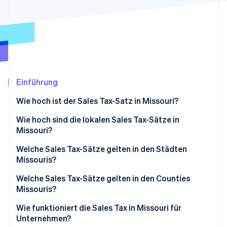
Betrugsprävention
Ecosystem
Atlas
Start-up-Gründung
Partner
Stripe App-Marktplatz
Climate
CO₂-Entnahme
Identity
Online-Identitätsprüfung
Einführung
Wie hoch ist der Sales Tax-Satz in Missouri?
Wie hoch sind die lokalen Sales Tax-Sätze in
Missouri?
Stripe-Sessions 2026
Erfahren Sie, wie Stripe Lösungen für die Wirts
Durchschnittliche Sales Tax in Missouri 2026
Welche Sales Tax-Sätze gelten in den Städten
Jetzt ansehen
Missouris?
Welche Sales Tax-Sätze gelten in den Counties
Missouris?
Wie funktioniert die Sales Tax in Missouri für
Unternehmen?