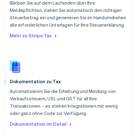
Schweden
Bleiben Sie auf dem Laufenden über Ihre
Svenska
English
Meldepflichten, ziehen Sie automatisch den richtigen
Schweiz
Steuerbetrag ein und generieren Sie im Handumdrehen
Deutsch
Français
Italiano
English
alle erforderlichen Unterlagen für Ihre Steuererklärung.
Singapur
English
简体中文
Mehr zu Stripe Tax
Slowakei
English
Slowenien
English
Italiano
Sonderverwaltungsregion Hongkong,
China
English
简体中文
Dokumentation zu Tax
Spanien
Español
English
Automatisieren Sie die Erhebung und Meldung von
Thailand
Verkaufssteuern, USt. und GST für all Ihre
ไทย
English
Transaktionen – es stehen Integrationen mit wenig
Tschechische Republik
oder ganz ohne Code zur Verfügung.
English
Ungarn
Dokumentation im Detail
English
Vereinigte Arabische Emirate