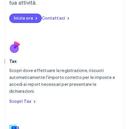
English
简体中文
tua attività.
Malta
English
Messico
Inizia ora
Contattaci
Español
English
Norvegia
English
Nuova Zelanda
English
Paesi Bassi
Nederlands
English
Tax
Polonia
English
Scopri dove effettuare la registrazione, riscuoti
Portogallo
automaticamente l'importo corretto per le imposte e
Português
English
accedi ai report necessari per presentare le
RAS di Hong Kong, Cina
dichiarazioni.
English
简体中文
Regno Unito
Scopri Tax
English
Repubblica Ceca
English
Romania