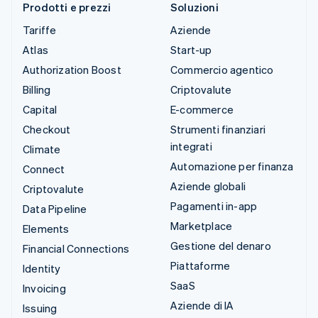
Prodotti e prezzi
Soluzioni
Tariffe
Aziende
Atlas
Start-up
Authorization Boost
Commercio agentico
Billing
Criptovalute
Capital
E-commerce
Checkout
Strumenti finanziari
integrati
Climate
Automazione per finanza
Connect
Aziende globali
Criptovalute
Pagamenti in-app
Data Pipeline
Marketplace
Elements
Gestione del denaro
Financial Connections
Piattaforme
Identity
SaaS
Invoicing
Aziende di IA
Issuing