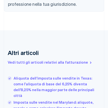
Português
English
professione nella tua giurisdizione.
Bulgaria
English
Canada
English
Français
Cina continentale
简体中文
English
Cipro
English
Croazia
English
Italiano
Altri articoli
Danimarca
English
Vedi tutti gli articoli relativi alla fatturazione
Emirati Arabi Uniti
English
Estonia
English
Aliquota dell'imposta sulle vendite in Texas:
come l'aliquota di base del 6,25% diventa
Finlandia
English
Svenska
dell'8,25% nella maggior parte delle principali
Francia
città
Français
English
Imposta sulle vendite nel Maryland: aliquote,
Germania