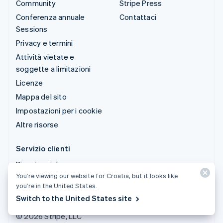
Community
Stripe Press
Conferenza annuale
Contattaci
Sessions
Privacy e termini
Attività vietate e
soggette a limitazioni
Licenze
Mappa del sito
Impostazioni per i cookie
Altre risorse
Servizio clienti
Ricevi assistenza
You’re viewing our website for Croatia, but it looks like
Piani di assistenza
you’re in the United States.
gestita
Switch to the United States site
© 2026 Stripe, LLC