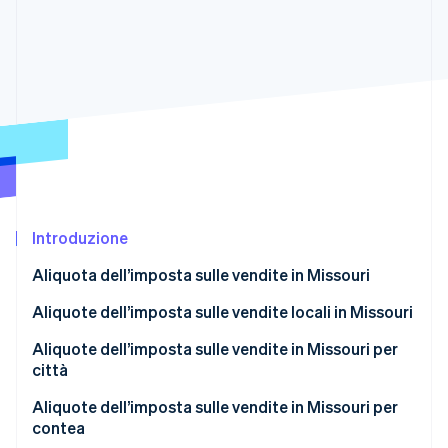
Scopri cosa ti aspetta
Radar
Ecosistema
Prevenzione delle frodi
Partner
Atlas
Stripe App Marketplace
Costituzione di start-up
Climate
Rimozione del carbonio
Identity
Verifica online dell'identità
Introduzione
Aliquota dell’imposta sulle vendite in Missouri
Aliquote dell’imposta sulle vendite locali in Missouri
Stripe Sessions 2026
Scopri come Stripe sta costruendo l'infrastruttura economi
Aliquota media dell’imposta sulle vendite in
Aliquote dell’imposta sulle vendite in Missouri per
Guarda ora
Missouri nel 2026
città
Aliquote dell’imposta sulle vendite in Missouri per
contea