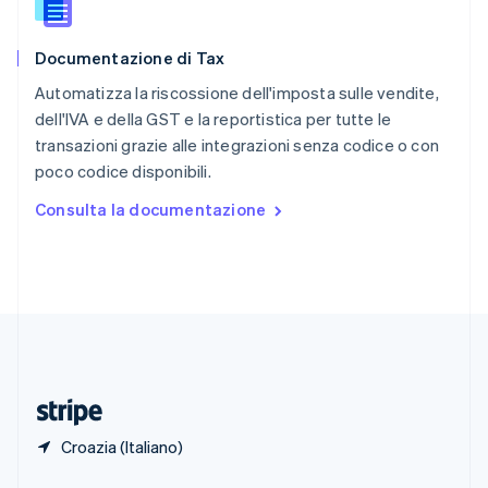
English
Singapore
English
简体中文
Documentazione di Tax
Slovacchia
English
Automatizza la riscossione dell'imposta sulle vendite,
Slovenia
dell'IVA e della GST e la reportistica per tutte le
English
Italiano
transazioni grazie alle integrazioni senza codice o con
Spagna
poco codice disponibili.
Español
English
Stati Uniti
Consulta la documentazione
English
Español
简体中文
Svezia
Svenska
English
Svizzera
Deutsch
Français
Italiano
English
Thailandia
ไทย
English
Ungheria
English
Croazia (Italiano)