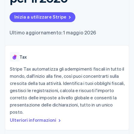
utente
Automazione
Gestione del denaro
Gestire gli
flessibile
Metodi di
della contabilità
Roadmap del prodotto
Piattaforme
abbonamenti
pagamento
Stripe Sigma
Conferenza annuale
SaaS
Offrire addebiti in base
Inizia a utilizzare Stripe
Accesso a
Report
Sessions
all'utilizzo
oltre 125
personalizzati
Lavora con noi
Emettere carte
Terminal
Data Pipeline
Sala stampa
garantite da stablecoin
Ultimo aggiornamento: 1 maggio 2026
Pagamenti di
Sincronizzazione
Stripe Press
Per settore
persona
dei dati
Esegui il provisioning e
Authorization
gestisci i servizi con gli
Boost
Aziende di IA
agenti
Accettazione
Tax
Creator economy
Recapiti
ottimizzata
Gaming
Link
Ospitalità, viaggi e
Stripe Tax automatizza gli adempimenti fiscali in tutto il
Contattaci
Pagamento
tempo libero
Diventa nostro partner
mondo, dall'inizio alla fine, così puoi concentrarti sulla
Risorse
Assicurazione
accelerato
crescita della tua attività. Identifica i tuoi obblighi fiscali,
Media e
Financial
intrattenimento
Integrazioni app
gestisci le registrazioni, calcola e riscuoti l'importo
Connections
Organizzazioni non
Esempi di codice
Conti finanziari
corretto delle imposte a livello globale e consenti la
profit
Blog per sviluppatori
collegati
presentazione delle dichiarazioni, tutto in un unico
Servizi professionali
Stato dell'API
Pubblica
posto.
amministrazione
Ulteriori informazioni
Commercio al dettaglio
Altro
Product roadmap