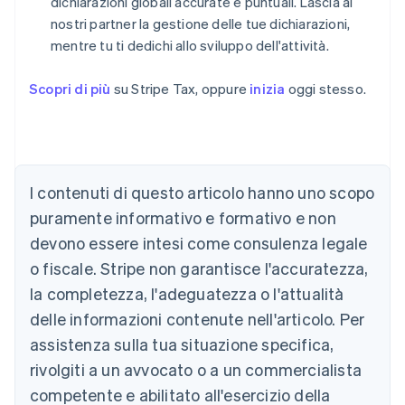
dichiarazioni globali accurate e puntuali. Lascia ai
nostri partner la gestione delle tue dichiarazioni,
mentre tu ti dedichi allo sviluppo dell'attività.
Scopri di più
su Stripe Tax, oppure
inizia
oggi stesso.
I contenuti di questo articolo hanno uno scopo
puramente informativo e formativo e non
devono essere intesi come consulenza legale
o fiscale. Stripe non garantisce l'accuratezza,
Australia
la completezza, l'adeguatezza o l'attualità
English
Austria
delle informazioni contenute nell'articolo. Per
Deutsch
English
assistenza sulla tua situazione specifica,
Belgio
rivolgiti a un avvocato o a un commercialista
Nederlands
Français
Deutsch
English
Brasile
competente e abilitato all'esercizio della