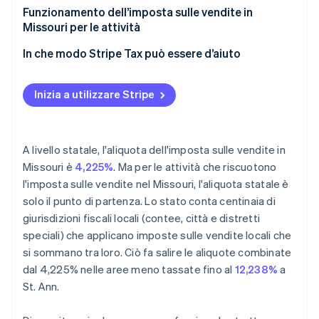
Funzionamento dell’imposta sulle vendite in
Missouri per le attività
Nesso
In che modo Stripe Tax può essere d’aiuto
Tassabilità
Inizia a utilizzare Stripe
Dichiarazione
Periodi di esenzione dall’imposta sulle vendite
A livello statale, l'aliquota dell'imposta sulle vendite in
Missouri è
4,225%
. Ma per le attività che riscuotono
l'imposta sulle vendite nel Missouri, l'aliquota statale è
solo il punto di partenza. Lo stato conta centinaia di
giurisdizioni fiscali locali (contee, città e distretti
speciali) che applicano imposte sulle vendite locali che
si sommano tra loro. Ciò fa salire le aliquote combinate
dal 4,225% nelle aree meno tassate fino al
12,238%
a
St. Ann.