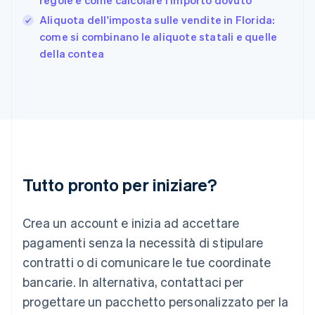
regole e come calcolare l'importo dovuto
Deutsch
English
Giappone
Aliquota dell'imposta sulle vendite in Florida:
日本語
English
come si combinano le aliquote statali e quelle
Gibilterra
della contea
English
Grecia
English
India
English
Irlanda
English
Italia
Italiano
English
Tutto pronto per iniziare?
Lettonia
English
Liechtenstein
Crea un account e inizia ad accettare
Deutsch
English
Lituania
pagamenti senza la necessità di stipulare
English
contratti o di comunicare le tue coordinate
Lussemburgo
bancarie. In alternativa, contattaci per
Français
Deutsch
English
progettare un pacchetto personalizzato per la
Malaysia