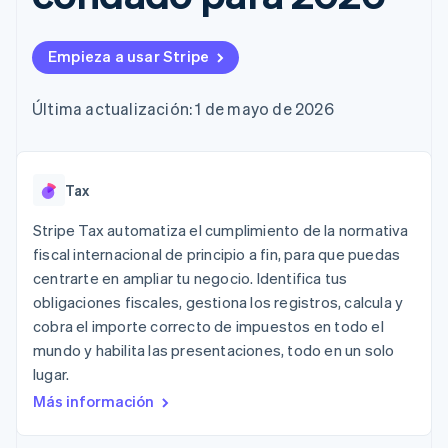
Métodos de
Recognition
Empresa
aplicación
suscripciones
pago
Automatización
Marketplaces
Ofrecer facturación
Acceso a más
contable
Hoja de ruta del
Gestión del dinero
basada en el consumo
Empieza a usar Stripe
de 125
Stripe Sigma
producto
Plataformas
Emitir tarjetas virtuales
Terminal
Informes
Stripe Sessions:
SaaS
con stablecoins
Pagos en
personalizados
nuestro evento anual
Aprovisiona y gestiona
Última actualización: 1 de mayo de 2026
persona
Data Pipeline
Empleo
servicios con agentes
Authorization
Sincronización
Sala de prensa
Boost
de datos
Stripe Press
Por sector
Optimizaciones
de aceptación
Tax
Recursos
Link
Empresas de IA
Proceso de
Economía de los
Contacto
Stripe Tax automatiza el cumplimiento de la normativa
creadores
Integraciones de
compra
fiscal internacional de principio a fin, para que puedas
Videojuegos
aplicaciones
acelerado
Financial
Contacta con ventas
centrarte en ampliar tu negocio. Identifica tus
Hostelería, viajes y ocio
Muestras de código
Connections
Conviértete en socio
Blog de
obligaciones fiscales, gestiona los registros, calcula y
Datos de ctas.
Seguros
desarrolladores
financieras
cobra el importe correcto de impuestos en todo el
Medios de
Estado de la API
vinculadas
mundo y habilita las presentaciones, todo en un solo
comunicación y
entretenimiento
lugar.
Entidades sin ánimo de
Más información
Más
lucro
Product roadmap
Servicios para
Descubre lo que viene
profesionales