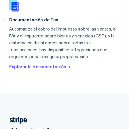
Polonia
English
Portugal
Documentación de Tax
Português
English
Automatiza el cobro del impuesto sobre las ventas, el
RAE de Hong Kong, China
English
简体中文
IVA y el impuesto sobre bienes y servicios (GST), y la
Reino Unido
elaboración de informes sobre todas tus
English
transacciones: hay disponibles integraciones que
República Checa
requieren poca o ninguna programación.
English
Rumanía
Explorar la documentación
English
Singapur
English
简体中文
Suecia
Svenska
English
Suiza
Deutsch
Français
Italiano
English
Tailandia
ไทย
English