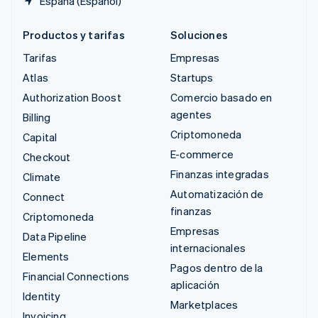
España (Español)
Productos y tarifas
Soluciones
Tarifas
Empresas
Atlas
Startups
Authorization Boost
Comercio basado en
agentes
Billing
Criptomoneda
Capital
E-commerce
Checkout
Finanzas integradas
Climate
Automatización de
Connect
finanzas
Criptomoneda
Empresas
Data Pipeline
internacionales
Elements
Pagos dentro de la
Financial Connections
aplicación
Identity
Marketplaces
Invoicing