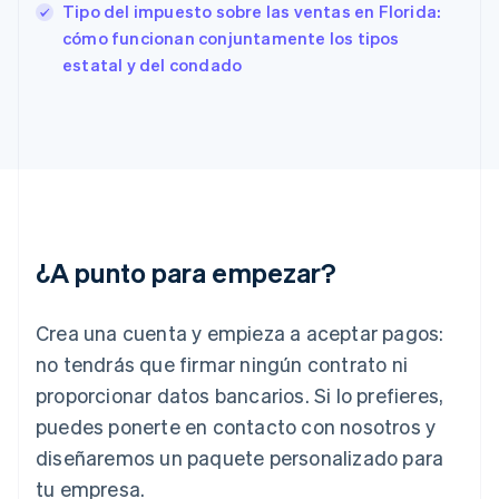
English
Italiano
Tipo del impuesto sobre las ventas en Florida:
España
cómo funcionan conjuntamente los tipos
Español
English
estatal y del condado
Estados Unidos
English
Español
简体中文
Estonia
English
Finlandia
English
Svenska
Francia
Français
English
Gibraltar
¿A punto para empezar?
English
Grecia
English
Crea una cuenta y empieza a aceptar pagos:
Hungría
English
no tendrás que firmar ningún contrato ni
India
proporcionar datos bancarios. Si lo prefieres,
English
Irlanda
puedes ponerte en contacto con nosotros y
English
diseñaremos un paquete personalizado para
Italia
tu empresa.