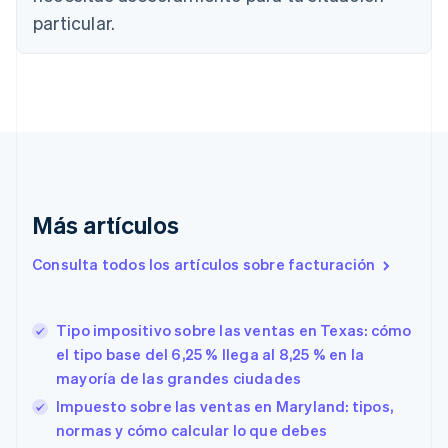
Deutsch
English
Bélgica
particular.
Nederlands
Français
Deutsch
English
Brasil
Português
English
Bulgaria
English
Canadá
English
Français
China continental
简体中文
English
Más artículos
Chipre
English
Croacia
Consulta todos los artículos sobre facturación
English
Italiano
Dinamarca
English
Tipo impositivo sobre las ventas en Texas: cómo
Emiratos Árabes Unidos
el tipo base del 6,25 % llega al 8,25 % en la
English
mayoría de las grandes ciudades
Eslovaquia
Impuesto sobre las ventas en Maryland: tipos,
English
Eslovenia
normas y cómo calcular lo que debes