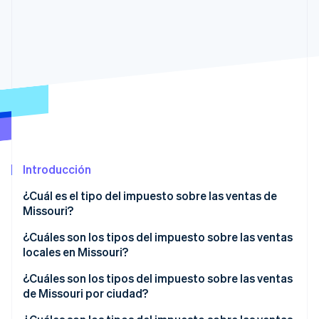
Sector público
Radar
Comercio minorista
Prevención de fraude
Atlas
Constitución de una startup
Ecosystem
Climate
Eliminación de dióxido de carbono
Socios
Stripe App Marketplace
Identity
Verificación de identidad en línea
Introducción
¿Cuál es el tipo del impuesto sobre las ventas de
Missouri?
Stripe Sessions 2026
Descubre cómo Stripe está construyendo la infraestructu
¿Cuáles son los tipos del impuesto sobre las ventas
para la IA.
locales en Missouri?
Ver ahora
Impuesto sobre las ventas medio en Missouri en
¿Cuáles son los tipos del impuesto sobre las ventas
2026
de Missouri por ciudad?