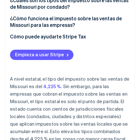
¿Cuáles son los tipos del impuesto sobre las ventas
de Missouri por condado?
¿Cómo funciona el impuesto sobre las ventas de
Missouri para las empresas?
Nexo
Cómo puede ayudarte Stripe Tax
Fiscalidad
Empieza a usar Stripe
Presentación
Periodo libre del impuesto sobre las ventas
A nivel estatal, el tipo del impuesto sobre las ventas de
Missouri es del
4,225 %
. Sin embargo, para las
empresas que cobran el impuesto sobre las ventas en
Missouri, el tipo estatal es solo el punto de partida. El
estado cuenta con cientos de jurisdicciones fiscales
locales (condados, ciudades y distritos especiales)
que aplican impuestos sobre las ventas locales que se
acumulan entre sí. Esto eleva los tipos combinados
desde el 4,225 % en las zonas con menor carga fiscal