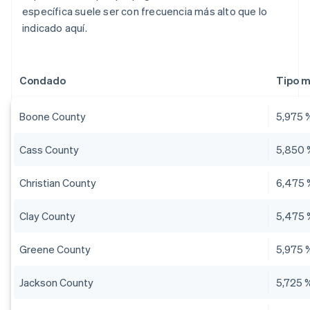
específica suele ser con frecuencia más alto que lo
indicado aquí.
Condado
Tipo 
Boone County
5,975 
Cass County
5,850 
Christian County
6,475 
Clay County
5,475 
Greene County
5,975 
Jackson County
5,725 