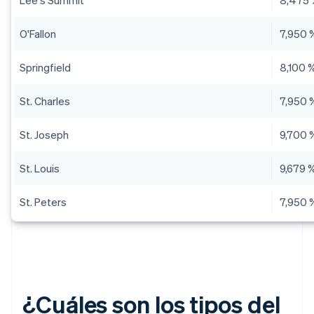
Lee's Summit
8,475
O'Fallon
7,950 
Springfield
8,100 
St. Charles
7,950 
St. Joseph
9,700 
St. Louis
9,679 
St. Peters
7,950 
¿Cuáles son los tipos del