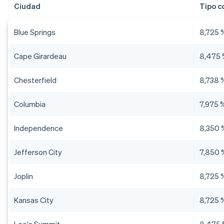
Ciudad
Tipo c
Blue Springs
8,725 
Cape Girardeau
8,475
Chesterfield
8,738 
Columbia
7,975 
Independence
8,350 
Jefferson City
7,850 
Joplin
8,725 
Kansas City
8,725 