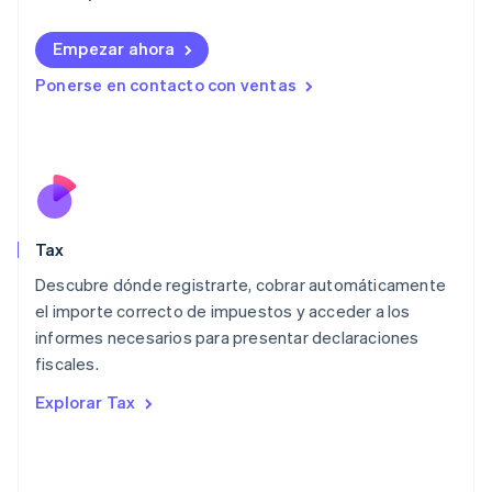
Italiano
English
Japón
日本語
English
Empezar ahora
Letonia
Ponerse en contacto con ventas
English
Liechtenstein
Deutsch
English
Lituania
English
Luxemburgo
Français
Deutsch
English
Malasia
Tax
English
简体中文
Descubre dónde registrarte, cobrar automáticamente
Malta
English
el importe correcto de impuestos y acceder a los
México
informes necesarios para presentar declaraciones
Español
English
fiscales.
Noruega
English
Explorar Tax
Nueva Zelanda
English
Países Bajos
Nederlands
English