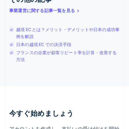
English
Italiano
ジブラルタル
事業運営に関する記事一覧を見る
English
シンガポール
English
简体中文
越境 EC とは？メリット・デメリットや日本の成功事
スイス
例を解説
Deutsch
Français
Italiano
English
日本の越境 EC での決済手段
スウェーデン
Svenska
English
フランスの企業が顧客リピート率を計算・改善する
スペイン
方法
Español
English
スロバキア
English
スロベニア
English
Italiano
タイ
ไทย
English
チェコ共和国
English
今すぐ始めましょう
デンマーク
English
ドイツ
アカウントを作成し、支払いの受け付けを開始