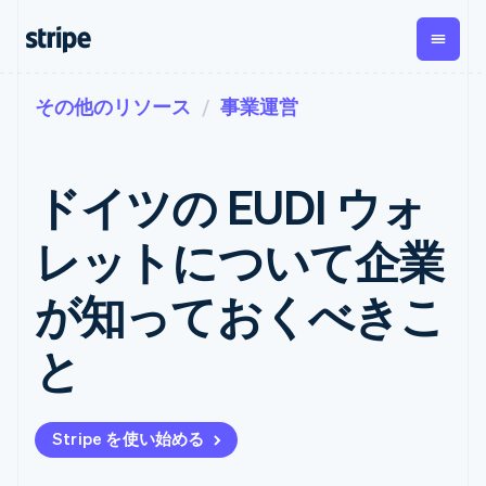
その他のリソース
事業運営
企業規模別
ドキュメント
学ぶ
支払い
収益
資金管
プラッ
理
フォー
大企業向け
Stripe のドキュメント
ブログ
とマー
Payments
Billing
スタートアップ向け
API リファレンス
導入事例
ドイツの EUDI ウォ
オンライン決
経常収益
ットプ
Global
ライブラリと SDK
ガイド
済
Metronome
Payouts
イス
Stripe Apps
Managed
レットについて企業
従量課金
Payments
第三者
Connec
ユースケース別
マーチャント
サブスクリ
への入
サポート
プション
オブレコード
金
が知っておくべきこ
プラッ
ガイド
エージェンティックコマ
サブスクリ
ソリューショ
Payment links
フォー
ース
サポートに問い合わせる
プションの
ン
決済の
E コマース / ECサイト
オンライン決済を受け付
管理サポートプラン
コーディング
管理
Invoicing
と
築
埋込型金融
け
プロフェッショナルサー
1 回限りまた
不要の決済ペ
請求・財務関連
構築済みの決済を実装
ビス
は継続
ージ
Checkout
グローバルビジネス
プラットフォームまたは
構築済み決済
Tax
アプリ内決済
マーケットプレイスを構
消費税と
UI
Stripe を使い始める
マーケットプレイス
築する
VAT の自動
Elements
資金管理
サブスクリプションを管
柔軟な UI コン
計算
Revenue
会社
プラットフォーム
理