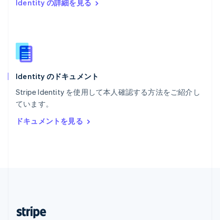
Identity の詳細を見る
English
マレーシア
English
简体中文
メキシコ
Español
English
ラトビア
English
Identity のドキュメント
リトアニア
English
Stripe Identity を使用して本人確認する方法をご紹介し
リヒテンシュタイン
ています。
Deutsch
English
ルーマニア
ドキュメントを見る
English
ルクセンブルグ
Français
Deutsch
English
中国香港特別行政区
English
简体中文
中国本土
简体中文
English
日本
日本語
English