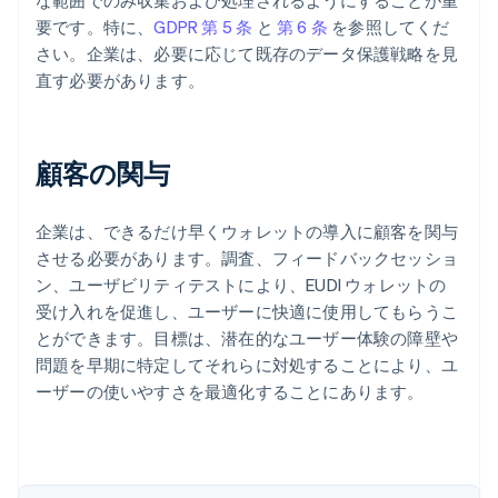
な範囲でのみ収集および処理されるようにすることが重
要です。特に、
GDPR 第 5 条
と
第 6 条
を参照してくだ
さい。企業は、必要に応じて既存のデータ保護戦略を見
直す必要があります。
顧客の関与
企業は、できるだけ早くウォレットの導入に顧客を関与
させる必要があります。調査、フィードバックセッショ
ン、ユーザビリティテストにより、EUDI ウォレットの
受け入れを促進し、ユーザーに快適に使用してもらうこ
とができます。目標は、潜在的なユーザー体験の障壁や
問題を早期に特定してそれらに対処することにより、ユ
ーザーの使いやすさを最適化することにあります。
アイルランド
English
アメリカ
English
Español
简体中文
アラブ首長国連邦