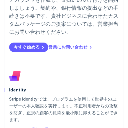
Deutsch
English
しましょう。契約や、銀行情報の提出などの手
ニュージーランド
続きは不要です。貴社ビジネスに合わせたカス
English
ノルウェー
タムパッケージのご提案については、営業担当
English
にお問い合わせください。
ハンガリー
English
フィンランド
今すぐ始める
営業にお問い合わせ
English
Svenska
ブラジル
Português
English
フランス
Français
English
ブルガリア
English
Identity
ベルギー
Nederlands
Français
Deutsch
English
Stripe Identity では、プログラムを使用して世界中のユ
ポーランド
ーザーの本人確認を実行します。不正利用者からの攻撃
English
を防ぎ、正規の顧客の負荷を最小限に抑えることができ
ポルトガル
Português
English
ます。
マルタ