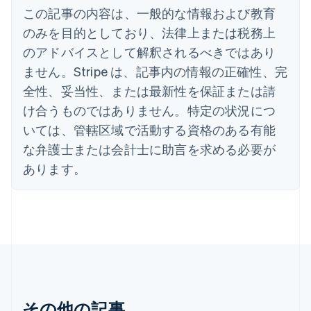
この記事の内容は、一般的な情報および教育
English
イギリス
のみを目的としており、法律上または税務上
English
のアドバイスとして解釈されるべきではあり
イタリア
Italiano
English
ません。Stripe は、記事内の情報の正確性、完
インド
全性、妥当性、または最新性を保証または請
English
エストニア
け合うものではありません。特定の状況につ
English
いては、管轄区域で活動する資格のある有能
オーストラリア
な弁護士または会計士に助言を求める必要が
English
オーストリア
あります。
Deutsch
English
オランダ
Nederlands
English
カナダ
English
Français
キプロス
English
ギリシア
English
その他の記事
クロアチア