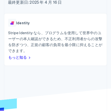
Recognition
ポーネント
最終更新日: 2025 年 4 月 16 日
SaaS
従量課金請求を提供
決済手段
製品ロードマップ
ステーブルコイン担保型
会計管理の
125 以上の決
Sessions 年次カンファ
のカードを発行
自動化
済手段を利用
レンス
エージェントによるサー
Stripe
可能
Terminal
採用情報
ビスのプロビジョニング
Identity
Sigma
業種別
対面支払い
ニュースルーム
と管理
カスタムレ
Authorization
Stripe Press
Stripe Identity なら、プログラムを使用して世界中のユ
ポート
Boost
AI 企業
Data
決済成功率の
ーザーの本人確認ができるため、不正利用者からの攻撃
クリエイターエコノミ―
Pipeline
最適化
ゲーム
を防ぎつつ、正規の顧客の負荷を最小限に抑えることが
リソース
データの同
Link
ホスピタリティ、旅行、
お問い合わせ
できます。
期
スピーディー
レジャー
な決済
保険
アプリへの導入
もっと知る
営業にお問い合わせ
メディアおよびエンター
コードサンプル
パートナーになる
テインメント
開発者のブログ
非営利団体
API ステータス
プロフェッショナルサー
その他
ビス
Product roadmap
パブリックセクター
今後の予定を確認
小売業
Radar
不正防止
エコシステム
Atlas
スタートアップの企業設立