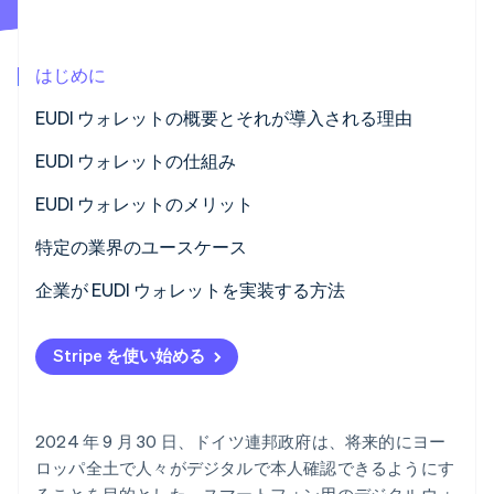
パートナー
Climate
Stripe App Marketplace
カーボンリムーバル
はじめに
Identity
オンライン本人確認
EUDI ウォレットの概要とそれが導入される理由
EUDI ウォレットの仕組み
設定
EUDI ウォレットのメリット
Stripe Sessions 2026
本人確認情報の保存
迅速で安全な顧客識別
特定の業界のユースケース
Stripe が AI の経済インフラをどのように構築しているかを
ご覧ください。
認証と申請
法的拘束力のあるデジタル署名
金融
企業が EUDI ウォレットを実装する方法
こちらをご覧ください
クロスボーダー取引の簡素化
小売
情報テクノロジー (IT) インフラのアップグレード
Stripe を使い始める
効率の向上とコストの削減
医療
従業員のトレーニング
法的要件の遵守
行政
データ保護のポリシーと戦略
2024 年 9 月 30 日、ドイツ連邦政府は、将来的にヨー
競争力の強化
顧客の関与
ロッパ全土で人々がデジタルで本人確認できるようにす