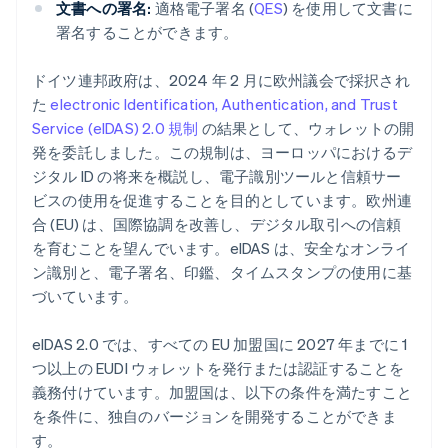
文書への署名:
適格電子署名 (
QES
) を使用して文書に
署名することができます。
ドイツ連邦政府は、2024 年 2 月に欧州議会で採択され
た
electronic Identification, Authentication, and Trust
Service (eIDAS) 2.0 規制
の結果として、ウォレットの開
発を委託しました。この規制は、ヨーロッパにおけるデ
ジタル ID の将来を概説し、電子識別ツールと信頼サー
ビスの使用を促進することを目的としています。欧州連
合 (EU) は、国際協調を改善し、デジタル取引への信頼
を育むことを望んでいます。eIDAS は、安全なオンライ
ン識別と、電子署名、印鑑、タイムスタンプの使用に基
づいています。
eIDAS 2.0 では、すべての EU 加盟国に 2027 年までに 1
つ以上の EUDI ウォレットを発行または認証することを
義務付けています。加盟国は、以下の条件を満たすこと
を条件に、独自のバージョンを開発することができま
す。