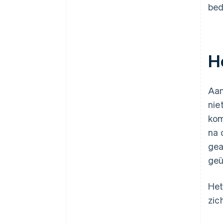
bed
H
Aan
nie
kom
na 
gea
geü
Het
zic