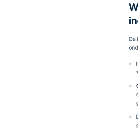
W
i
De 
ond