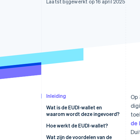
Laatst bijgewerkt op 16 april 2025
Link
Versneld afrekenen
Financial Connections
Data gekoppelde rekeningen
Inleiding
Op 
dig
Wat is de EUDI-wallet en
waarom wordt deze ingevoerd?
toe
de 
Hoe werkt de EUDI-wallet?
Dui
Installatie
Wat zijn de voordelen van de