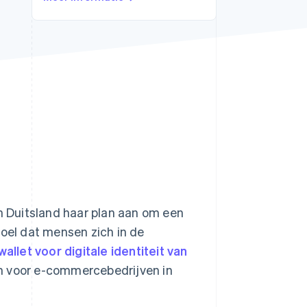
Stripe Sessions 2026
Ontdek hoe Stripe de
economische
infrastructuur voor AI
bouwt.
Nu bekijken
 Duitsland haar plan aan om een
doel dat mensen zich in de
wallet voor digitale identiteit van
n voor e-commercebedrijven in