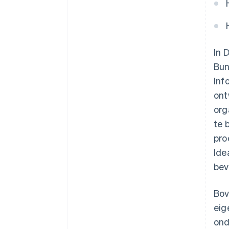
In 
Bun
Inf
ont
org
te 
pro
Ide
bev
Bov
eig
ond