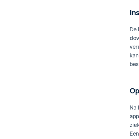
Ins
De 
dow
ver
kan
bes
Op
Na 
app
zie
Een