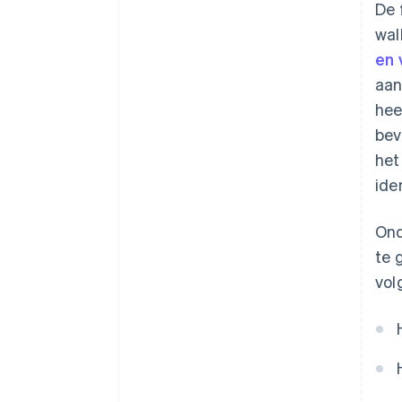
De 
wal
en 
aan
hee
bev
het
ide
Ond
te 
vol