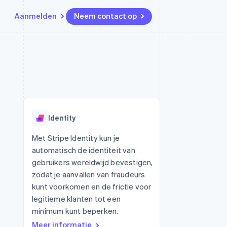
Aanmelden
Neem contact op
Bronnen
Ecosysteem
Contact
marktplaatsen
Meer
App-integraties
Partners
Neem contact op
Product roadmap
Voorbeelden van code
Stripe App Marketplace
Partner worden
Ontdek wat er in het verschiet
or platforms
Developerblog
ligt
r platforms
API-status
financiële
Radar
Identity
Fraudepreventie
tuele kaarten
Atlas
ing
Met Stripe Identity kun je
Oprichting van een start-up
automatisch de identiteit van
Climate
gebruikers wereldwijd bevestigen,
CO₂-verwijdering
zodat je aanvallen van fraudeurs
Identity
kunt voorkomen en de frictie voor
Online identiteitsverificatie
legitieme klanten tot een
minimum kunt beperken.
Meer informatie