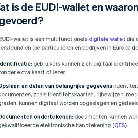
at is de EUDI-wallet en waaro
ngevoerd?
EUDI-wallet is een multifunctionele
digitale wallet
die 
ersteund en die particulieren en bedrijven in Europa d
Identificatie:
gebruikers kunnen zich digitaal identificer
zonder extra kaart of lezer.
Opslaan en delen van belangrijke gegevens:
identitei
documenten, zoals identiteitskaarten, rijbewijzen, m
graden, kunnen digitaal worden opgeslagen en gedeeld
Documenten ondertekenen:
documenten kunnen wor
gekwalificeerde elektronische handtekening (
QES
).