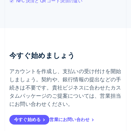
NFC 決済と QR コード決済の違い
スロバキア
English
スロベニア
English
Italiano
タイ
ไทย
English
チェコ共和国
English
デンマーク
今すぐ始めましょう
English
ドイツ
Deutsch
English
アカウントを作成し、支払いの受け付けを開始
ニュージーランド
しましょう。契約や、銀行情報の提出などの手
English
ノルウェー
続きは不要です。貴社ビジネスに合わせたカス
English
タムパッケージのご提案については、営業担当
ハンガリー
にお問い合わせください。
English
フィンランド
English
Svenska
今すぐ始める
営業にお問い合わせ
ブラジル
Português
English