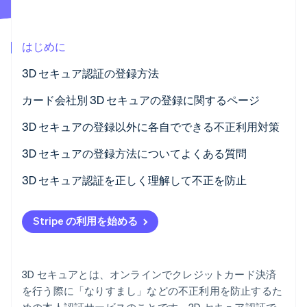
パートナー
Climate
Stripe App Marketplace
カーボンリムーバル
はじめに
Identity
オンライン本人確認
3D セキュア認証の登録方法
Step 1: アプリをダウンロードしてアカウントにログ
カード会社別 3D セキュアの登録に関するページ
イン
3D セキュアの登録以外に各自でできる不正利用対策
Step 2: 本人認証サービスの設定画面へ移動
Stripe Sessions 2026
ID・パスワードは人に知られやすいものや短いものを
3D セキュアの登録方法についてよくある質問
Stripe が AI の経済インフラをどのように構築しているかを
Step 3: アプリによる本人認証を有効化する
避ける
ご覧ください。
3D セキュアに登録しているか確認する方法はありま
3D セキュア認証を正しく理解して不正を防止
こちらをご覧ください
クレジットカードの裏面への署名を怠らない
すか？
Stripe の利用を始める
他人との共用デバイスからクレジットカード決済を行
3D セキュアの義務化はいつからですか？
わない
3D セキュアに登録していないとどうなりますか？
外出時はパソコン・携帯電話の画面を盗み見られない
3D セキュアとは、オンラインでクレジットカード決済
よう注意する
を行う際に「なりすまし」などの不正利用を防止するた