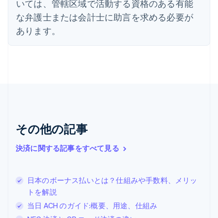
いては、管轄区域で活動する資格のある有能
オーストリア
Deutsch
English
な弁護士または会計士に助言を求める必要が
オランダ
あります。
Nederlands
English
カナダ
English
Français
キプロス
English
ギリシア
English
クロアチア
English
Italiano
ジブラルタル
その他の記事
English
シンガポール
決済に関する記事をすべて見る
English
简体中文
スイス
Deutsch
Français
Italiano
English
日本のボーナス払いとは？仕組みや手数料、メリッ
スウェーデン
トを解説
Svenska
English
スペイン
当日 ACH のガイド:概要、用途、仕組み
Español
English