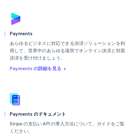
フランス
Français
English
ブルガリア
English
ベルギー
Nederlands
Français
Deutsch
English
Payments
ポーランド
あらゆるビジネスに対応できる決済ソリューションを利
English
用して、世界中のあらゆる場所でオンライン決済と対面
ポルトガル
Português
English
決済を受け付けましょう。
マルタ
Payments の詳細を見る
English
マレーシア
English
简体中文
メキシコ
Español
English
ラトビア
English
Payments のドキュメント
リトアニア
English
Stripe の支払い API の導入方法について、ガイドをご覧
リヒテンシュタイン
ください。
Deutsch
English