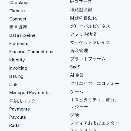
E-コマース
Checkout
埋込型金融
Climate
財務の自動化
Connect
グローバルビジネス
暗号資産
アプリ内決済
Data Pipeline
マーケットプレイス
Elements
資金管理
Financial Connections
プラットフォーム
Identity
SaaS
Invoicing
AI 企業
Issuing
クリエイターエコノミ―
Link
ゲーム
Managed Payments
ホスピタリティ、旅行、
決済用リンク
レジャー
Payments
保険
Payouts
メディアおよびエンター
Radar
テインメント