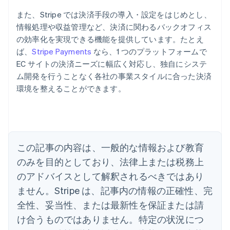
また、Stripe では決済手段の導入・設定をはじめとし、
情報処理や収益管理など、決済に関わるバックオフィス
の効率化を実現できる機能を提供しています。たとえ
ば、
Stripe Payments
なら、1 つのプラットフォームで
EC サイトの決済ニーズに幅広く対応し、独自にシステ
アイルランド
ム開発を行うことなく各社の事業スタイルに合った決済
English
環境を整えることができます。
アメリカ
English
Español
简体中文
アラブ首長国連邦
English
イギリス
English
この記事の内容は、一般的な情報および教育
イタリア
のみを目的としており、法律上または税務上
Italiano
English
インド
のアドバイスとして解釈されるべきではあり
English
ません。Stripe は、記事内の情報の正確性、完
エストニア
全性、妥当性、または最新性を保証または請
English
オーストラリア
け合うものではありません。特定の状況につ
English