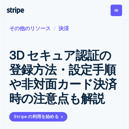
その他のリソース
決済
企業規模別
ドキュメント
学ぶ
支払い
収益
資金管
プラッ
理
フォー
大企業向け
Stripe のドキュメント
ブログ
とマー
Payments
Billing
スタートアップ向け
API リファレンス
導入事例
3D セキュア認証の
オンライン決
経常収益
ットプ
Global
ライブラリと SDK
ガイド
済
Metronome
Payouts
イス
Stripe Apps
Managed
登録方法・設定手順
従量課金
Payments
第三者
Connec
ユースケース別
マーチャント
サブスクリ
への入
サポート
プション
オブレコード
金
や非対面カード決済
プラッ
ガイド
エージェンティックコマ
サブスクリ
ソリューショ
Payment links
フォー
ース
サポートに問い合わせる
プションの
ン
決済の
E コマース / ECサイト
オンライン決済を受け付
管理サポートプラン
コーディング
管理
Invoicing
時の注意点も解説
築
埋込型金融
け
プロフェッショナルサー
1 回限りまた
不要の決済ペ
請求・財務関連
構築済みの決済を実装
ビス
は継続
ージ
Checkout
グローバルビジネス
プラットフォームまたは
構築済み決済
Tax
アプリ内決済
マーケットプレイスを構
消費税と
UI
Stripe の利用を始める
マーケットプレイス
築する
VAT の自動
Elements
資金管理
サブスクリプションを管
柔軟な UI コン
計算
Revenue
会社
プラットフォーム
理