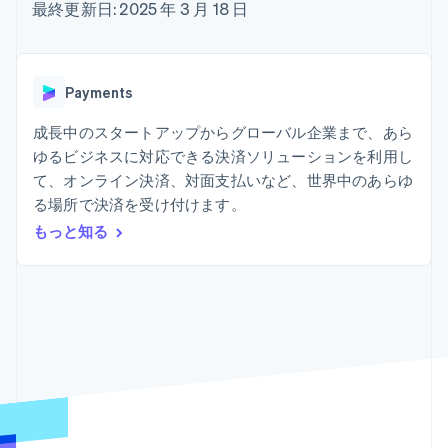
Recognition
ポーネント
最終更新日: 2025 年 3 月 18 日
SaaS
従量課金請求を提供
決済手段
製品ロードマップ
ステーブルコイン担保型
会計管理の
125 以上の決
Sessions 年次カンファ
のカードを発行
自動化
済手段を利用
レンス
エージェントによるサー
Stripe
可能
Terminal
採用情報
ビスのプロビジョニング
Payments
Sigma
業種別
対面支払い
ニュースルーム
と管理
カスタムレ
Authorization
Stripe Press
成長中のスタートアップからグローバル企業まで、あら
ポート
Boost
AI 企業
Data
決済成功率の
ゆるビジネスに対応できる決済ソリューションを利用し
クリエイターエコノミ―
Pipeline
最適化
ゲーム
て、オンライン決済、対面支払いなど、世界中のあらゆ
リソース
データの同
Link
ホスピタリティ、旅行、
お問い合わせ
る場所で決済を受け付けます。
期
スピーディー
レジャー
な決済
保険
アプリへの導入
もっと知る
営業にお問い合わせ
メディアおよびエンター
コードサンプル
パートナーになる
テインメント
開発者のブログ
非営利団体
API ステータス
プロフェッショナルサー
その他
ビス
Product roadmap
パブリックセクター
今後の予定を確認
小売業
Radar
不正防止
エコシステム
Atlas
スタートアップの企業設立