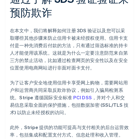
预防欺诈
在本文中，我们将解释如何注册 3DS 验证以及您可以采
取哪些其他步骤来防止信用卡被未经授权使用。信用卡支
付是一种先消费后付款的方法，只有通过筛选标准的持卡
人才能使用该系统。这就是为什么一定要注意防范来自第
三方的禁止活动，比如通过检查网页的安全性以及在安全
位置使用电商网站进行非面对面卡支付。
阿联酋
为了让客户安全地使用信用卡享受网上购物，需要网站用
English
户和运营商共同采取反欺诈协议，例如引入骗局检测系
爱尔兰
统。Stripe 遵循国际安全标准
PCI DSS
，并对个人和交
English
爱沙尼亚
易信息采取全面的保护措施，包括数据加密 (SSL/TLS 技
English
术) 以防止未经授权的访问。
奥地利
Deutsch
English
此外，Stripe 提供的功能可提高与支付相关的后台运营效
澳大利亚
率，包括集成和配置支付方式、信息处理和收入管理。
English