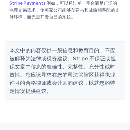
巴西
Stripe Payments
例如，可以通过单一平台满足广泛的
Português
English
电商交易需求，使每家公司能够创建与其战略相匹配的支
保加利亚
付环境，而无需开发自己的系统。
English
比利时
Nederlands
Français
Deutsch
English
波兰
English
丹麦
本文中的内容仅供一般信息和教育目的，不应
English
被解释为法律或税务建议。Stripe 不保证或担
德国
保文章中信息的准确性、完整性、充分性或时
Deutsch
English
法国
效性。您应该寻求在您的司法管辖区获得执业
Français
English
许可的合格律师或会计师的建议，以就您的特
芬兰
定情况提供建议。
English
Svenska
荷兰
Nederlands
English
加拿大
English
Français
捷克
English