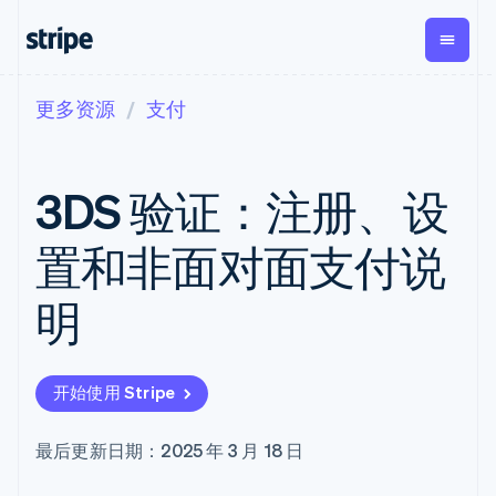
更多资源
支付
按企业阶段
文档
学习
支付
营收
资金管
平台
理
易市
大型企业
Stripe 文档
博客
Payments
Billing
初创企业
API 参考文档
客户案例
3DS 验证：注册、设
在线支付
经常性收入
Global
Conn
库与 SDK
指南
Managed
Metronome
Payouts
Stripe Apps
Payments
按用量计费
平台
置和非面对面支付说
备案商家解决
Subscriptions
向第三
按应用场景
方案
方打款
支持
订阅管理
Payment links
Crypto
明
指南
智能体商务
Invoicing
钱包、
加密货币
获取支持
无代码支付
一次性或定期
稳定币
电子商务
接受线上付款
托管支持方案
Checkout
账单
发行和
嵌入式金融
实施预置结账流程
专业服务
预构建支付界
Tax
发卡基
开始使用 Stripe
财务自动化
构建平台或交易市场
面
销售税和增值
础设施
全球化企业
管理订阅
Elements
税自动化
应用内支付
提供按用量计费
灵活的 UI 组件
Revenue
最后更新日期：2025 年 3 月 18 日
交易市场
发行稳定币支持的支付卡
支付方式
Recognition
公司
资金管理
通过智能体配置和管理服
支持 125 种以
会计自动化
平台
务