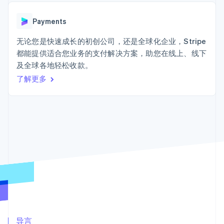
上
Stripe Sigma
产品路线图
SaaS
自定义报告
Terminal
Sessions 年度大会
线下支付
Data Pipeline
Payments
招聘
数据同步
Authorization
资讯中心
Boost
资源
无论您是快速成长的初创公司，还是全球化企业，Stripe
Stripe Press
支付成功率优
按行业
都能提供适合您业务的支付解决方案，助您在线上、线下
化
应用集成
及全球各地轻松收款。
Link
AI 企业
代码示例
加速结账
创作者经济
开发者博客
了解更多
联系
游戏
API 状态
酒店、旅游与休闲
联系销售
保险
成为合作伙伴
媒体与娱乐
更多
非营利组织
Product roadmap
专业服务
了解未来规划
公共部门
零售
Radar
欺诈防范
Atlas
初创企业注册
生态系统
Climate
合作伙伴
碳移除
Stripe App Marketplace
导言