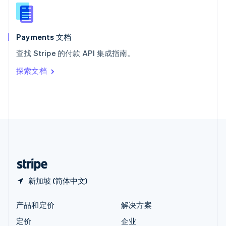
新西兰
English
匈牙利
English
Payments 文档
意大利
查找 Stripe 的付款 API 集成指南。
Italiano
English
印度
探索文档
English
英国
English
直布罗陀
English
中国内地
简体中文
English
中国香港特别行政区
English
简体中文
新加坡 (简体中文)
产品和定价
解决方案
定价
企业