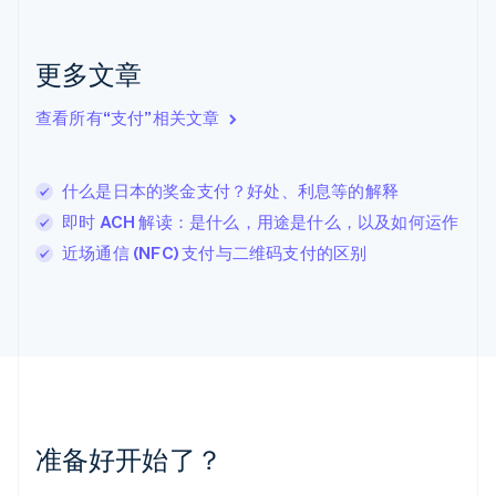
克罗地亚
English
Italiano
拉脱维亚
更多文章
English
立陶宛
查看所有“支付”相关文章
English
列支敦士登
Deutsch
English
卢森堡
什么是日本的奖金支付？好处、利息等的解释
Français
Deutsch
English
即时 ACH 解读：是什么，用途是什么，以及如何运作
罗马尼亚
近场通信 (NFC) 支付与二维码支付的区别
English
马尔他
English
马来西亚
English
简体中文
美国
English
Español
简体中文
墨西哥
Español
English
准备好开始了？
挪威
English