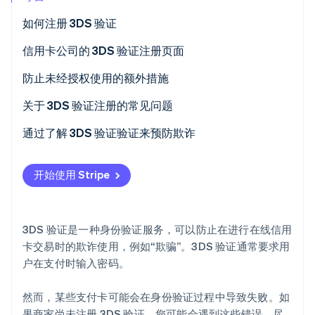
如何注册 3DS 验证
第 1 步：下载该应用，然后登录到您的账户。
信用卡公司的 3DS 验证注册页面
Stripe Sessions 2026
了解 Stripe 如何为 AI 构建经济基础设施。
第 2 步：前往身份验证服务的设置界面
防止未经授权使用的额外措施
立即观看
第 3 步：通过应用程序启用身份验证
避免使用短或容易猜测的 ID 和密码
关于 3DS 验证注册的常见问题
始终在信用卡背面签名
有没有办法检查我是否注册了 3DS 验证？
通过了解 3DS 验证验证来预防欺诈
不要使用与他人共享的设备进行信用卡付款
3DS 验证何时会成为强制要求？
开始使用 Stripe
注意在家外时避免他人看到您的界面
如果我不注册 3DS 验证，会发生什么？
验证网站是否支持 SSL 加密
3DS 验证是一种身份验证服务，可以防止在进行在线信用
卡交易时的欺诈使用，例如“欺骗”。3DS 验证通常要求用
户在支付时输入密码。
然而，某些支付卡可能会在身份验证过程中导致失败。如
果商家尚未注册 3DS 验证，您可能会遇到这些错误。尽