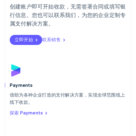
葡萄牙
创建账户即可开始收款，无需签署合同或填写银
Português
English
行信息。您也可以联系我们，为您的企业定制专
日本
日本語
English
属支付解决方案。
瑞典
Svenska
English
瑞士
立即开始
联系销售
Deutsch
Français
Italiano
English
塞浦路斯
English
斯洛伐克
English
斯洛文尼亚
English
Italiano
Payments
泰国
ไทย
English
借助为各种企业打造的支付解决方案，实现全球范围线上
希腊
线下收款。
English
探索 Payments
西班牙
Español
English
新加坡
English
简体中文