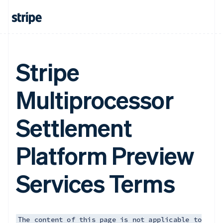
カナダ
English
Français
キプロス
English
ギリシア
Stripe
English
クロアチア
English
Italiano
Multiprocessor
ジブラルタル
English
シンガポール
Settlement
English
简体中文
スイス
Deutsch
Français
Italiano
English
Platform Preview
スウェーデン
Svenska
English
スペイン
Services Terms
Español
English
スロバキア
English
スロベニア
The content of this page is not applicable to
English
Italiano