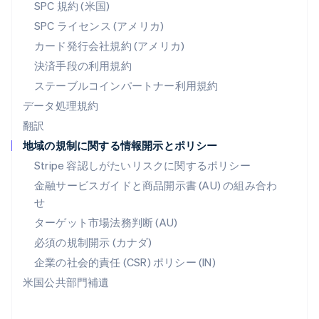
SPC 規約 (米国)
ベルギー
SPC ライセンス (アメリカ)
Nederlands
Français
Deutsch
English
ポーランド
カード発行会社規約 (アメリカ)
English
決済手段の利用規約
ポルトガル
Português
English
ステーブルコインパートナー利用規約
マルタ
データ処理規約
English
翻訳
マレーシア
地域の規制に関する情報開示とポリシー
English
简体中文
メキシコ
Stripe 容認しがたいリスクに関するポリシー
Español
English
金融サービスガイドと商品開示書 (AU) の組み合わ
ラトビア
せ
English
リトアニア
ターゲット市場法務判断 (AU)
English
必須の規制開示 (カナダ)
リヒテンシュタイン
Deutsch
English
企業の社会的責任 (CSR) ポリシー (IN)
ルーマニア
米国公共部門補遺
English
ルクセンブルグ
Français
Deutsch
English