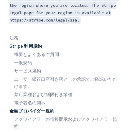
タイ
the region where you are located. The Stripe
ไทย
English
Legal page for your region is available at
チェコ共和国
https://stripe.com/legal/ssa.
English
デンマーク
English
法務
ドイツ
Stripe 利用規約
Deutsch
English
ニュージーランド
概要とよくあるご質問
English
一般規約
ノルウェー
サービス規約
English
ハンガリー
ユーザー銀行口座引き落としの承認でご確認いただ
English
けます。
フィンランド
禁止業種および制限付き業種
English
Svenska
ブラジル
電子署名の開示
Português
English
金融プロバイダー規約
フランス
アクワイアラーの情報開示およびアクワイアラー規
Français
English
ブルガリア
約
English