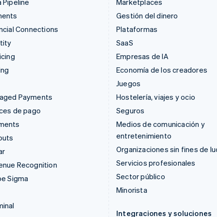
 Pipeline
Marketplaces
ments
Gestión del dinero
ncial Connections
Plataformas
tity
SaaS
icing
Empresas de IA
ing
Economía de los creadores
Juegos
aged Payments
Hostelería, viajes y ocio
aces de pago
Seguros
ments
Medios de comunicación y
entretenimiento
outs
Organizaciones sin fines de lu
ar
Servicios profesionales
enue Recognition
Sector público
pe Sigma
Minorista
inal
Integraciones y soluciones