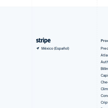
Chipre
English
Croacia
English
Italiano
Dinamarca
English
Emiratos Árabes Unidos
English
Pro
México (Español)
Prec
Atla
Auth
Billi
Capi
Che
Cli
Con
Cri