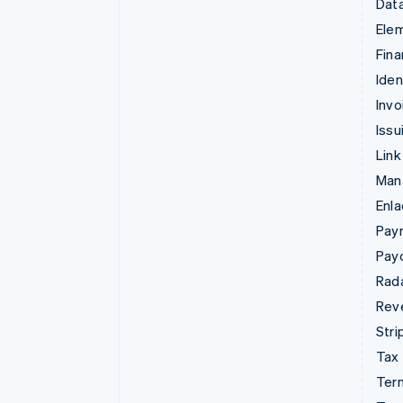
Data
Ele
Fina
Iden
Invo
Issu
Link
Man
Enl
Pay
Pay
Rad
Rev
Stri
Tax
Term