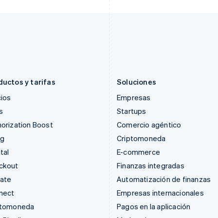
Grecia
México
English
Español
English
Hungría
Noruega
English
English
India
Nueva Zelandia
English
English
Irlanda
Países Bajos
English
Nederlands
English
ductos y tarifas
Soluciones
ios
Empresas
s
Startups
orization Boost
Comercio agéntico
ng
Criptomoneda
tal
E-commerce
ckout
Finanzas integradas
mate
Automatización de finanzas
nect
Empresas internacionales
ptomoneda
Pagos en la aplicación