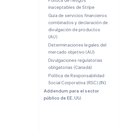
Política de riesgos
inaceptables de Stripe
Guía de servicios financieros
combinados y declaración de
divulgación de productos
(AU)
Alemania
Determinaciones legales del
Deutsch
English
mercado objetivo (AU)
Australia
English
Divulgaciones regulatorias
Austria
obligatorias (Canadá)
Deutsch
English
Política de Responsabilidad
Bélgica
Social Corporativa (RSC) (IN)
Nederlands
Français
Deutsch
English
Brasil
Addendum para el sector
Português
English
público de EE. UU.
Bulgaria
English
Canadá
English
Français
China continental
简体中文
English