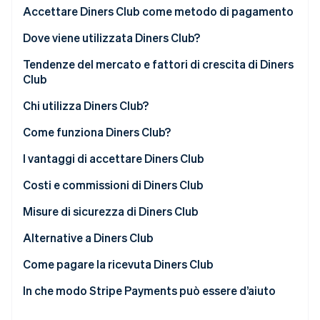
Scopri cosa ti aspetta
Accettare Diners Club come metodo di pagamento
Radar
Ecosistema
Procedura di invio della domanda
Dove viene utilizzata Diners Club?
Prevenzione delle frodi
Criteri di idoneità per l’accettazione di Diners Club
Nord America
Tendenze del mercato e fattori di crescita di Diners
Partner
Atlas
Stripe App Marketplace
Club
Costituzione di start-up
Requisiti tecnici
Europa
Climate
Chi utilizza Diners Club?
Rimozione del carbonio
Come accettare i pagamenti Diners Club con Stripe
Asia
Come funziona Diners Club?
Identity
America Latina
Verifica online dell'identità
Per i clienti
I vantaggi di accettare Diners Club
Altri mercati
Per le attività
Costi e commissioni di Diners Club
Che cosa differenzia Diners Club dagli altri circuiti
Commissioni dell’esercente per le aziende
Misure di sicurezza di Diners Club
delle carte di credito
Stripe Sessions 2026
Commissioni per le carte aziendali per i titolari della
Tecnologia di sicurezza
Alternative a Diners Club
Scopri come Stripe sta costruendo l'infrastruttura economi
Sfide e considerazioni sull’accettazione di Diners
carta aziendale
Guarda ora
Infrastruttura sicura
Come pagare la ricevuta Diners Club
Club
Commissioni di utilizzo per i titolari della carta
Protezione dei clienti e delle attività
Risoluzione dei problemi di pagamento più comuni
In che modo Stripe Payments può essere d’aiuto