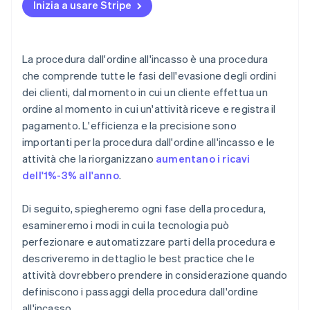
Integrazione e implementazione
Inizia a usare Stripe
Evasione degli ordini e logistica
Gestione degli ordini
Formazione e gestione del cambiamento
Fatturazione e riscossioni
Addebito e fatturazione
Monitoraggio e ottimizzazione
La procedura dall'ordine all'incasso è una procedura
Conformità e sicurezza
Riconoscimento dei ricavi
che comprende tutte le fasi dell'evasione degli ordini
Garanzia di sicurezza e conformità
Miglioramento continuo e feedback
dei clienti, dal momento in cui un cliente effettua un
Erogazione dei servizi
Crescita ed espansione
ordine al momento in cui un'attività riceve e registra il
Gestione delle relazioni con i clienti
pagamento. L'efficienza e la precisione sono
importanti per la procedura dall'ordine all'incasso e le
Rinnovi e fidelizzazione
attività che la riorganizzano
aumentano i ricavi
Riscossione e follow-up dei pagamenti
dell'1%-3% all'anno
.
Analisi e generazione di report
Di seguito, spiegheremo ogni fase della procedura,
esamineremo i modi in cui la tecnologia può
perfezionare e automatizzare parti della procedura e
descriveremo in dettaglio le best practice che le
attività dovrebbero prendere in considerazione quando
definiscono i passaggi della procedura dall'ordine
all'incasso.