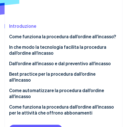
Radar
Prevenzione delle frodi
Ecosistema
Atlas
Introduzione
Costituzione di start-up
Partner
Stripe App Marketplace
Climate
Come funziona la procedura dall’ordine all’incasso?
Rimozione del carbonio
Gestione degli ordini
In che modo la tecnologia facilita la procedura
Identity
dall’ordine all’incasso
Verifica online dell'identità
Gestione del credito
Dall’ordine all’incasso e dal preventivo all’incasso
Evasione dell’ordine
Dall’ordine all’incasso
Best practice per la procedura dall’ordine
Spedizione
all’incasso
Dal preventivo all’incasso
Stripe Sessions 2026
Fatturazione
Automazione e integrazione
Come automatizzare la procedura dall’ordine
Scopri come Stripe sta costruendo l'infrastruttura economi
all’incasso
Guarda ora
Contabilità clienti
Dati e analisi
Valutazione delle esigenze e degli obiettivi
Come funziona la procedura dall’ordine all’incasso
Riscossione dei pagamenti
Gestione del credito
per le attività che offrono abbonamenti
Selezione della tecnologia più adatta
Gestione dei dati
Gestione delle relazioni con i clienti
Acquisizione e attivazione dei clienti