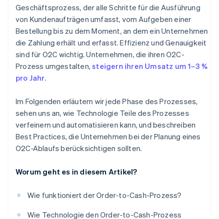
Umsatzrealisierung (Revenue Recognition)
Geschäftsprozess, der alle Schritte für die Ausführung
Compliance und Sicherheit
Sicherheit und Compliance
von Kundenaufträgen umfasst, vom Aufgeben einer
Leistungserbringung
Kontinuierliche Verbesserung und Feedback
Skalierung und Expansion
Bestellung bis zu dem Moment, an dem ein Unternehmen
Customer Relationship Management
die Zahlung erhält und erfasst. Effizienz und Genauigkeit
sind für O2C wichtig. Unternehmen, die ihren O2C-
Verlängerungen und Bindung
Prozess umgestalten,
steigern ihren Umsatz um 1–3 %
Inkasso und Nachverfolgung von Zahlungen
pro Jahr
.
Analyse und Berichterstattung
Im Folgenden erläutern wir jede Phase des Prozesses,
sehen uns an, wie Technologie Teile des Prozesses
verfeinern und automatisieren kann, und beschreiben
Best Practices, die Unternehmen bei der Planung eines
O2C-Ablaufs berücksichtigen sollten.
Worum geht es in diesem Artikel?
Wie funktioniert der Order-to-Cash-Prozess?
Wie Technologie den Order-to-Cash-Prozess