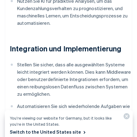
Nutzen Sie KI für prädiktive Analysen, um das
Kundenzahlungsverhalten zu prognostizieren, und
maschinelles Lernen, um Entscheidungsprozesse zu
automatisieren.
Integration und Implementierung
Stellen Sie sicher, dass alle ausgewählten Systeme
leicht integriert werden können. Dies kann Middleware
oder benutzerdefinierte Integrationen erfordern, um
einen reibungslosen Datenfluss zwischen Systemen
zu ermöglichen.
Automatisieren Sie sich wiederholende Aufgaben wie
Auftragserfassung, Bonitätsprüfungen,
You’re viewing our website for Germany, but it looks like
Rechnungserstellung und Zahlungserinnerungen.
you’re in the United States.
Verwenden Sie Workflow-Automatisierungstools, um
Switch to the United States site
Wenn-Dann-Szenarien zu erstellen, die Aktionen