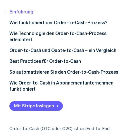
Betrugsprävention
Ecosystem
Atlas
Einführung
Start-up-Gründung
Partner
Stripe App-Marktplatz
Wie funktioniert der Order-to-Cash-Prozess?
Climate
CO₂-Entnahme
Auftragsverwaltung
Wie Technologie den Order-to-Cash-Prozess
erleichtert
Identity
Kreditmanagement
Online-Identitätsprüfung
Order-to-Cash und Quote-to-Cash – ein Vergleich
Bestellabwicklung
Order-to-Cash
Best Practices für Order-to-Cash
Versand
Quote-to-Cash
Automatisierung und Integration
So automatisieren Sie den Order-to-Cash-Prozess
Rechnungsstellung
Stripe-Sessions 2026
Daten und Analysen
Bedarfs- und Zielermittlung
Wie Order-to-Cash in Abonnementunternehmen
Erfahren Sie, wie Stripe Lösungen für die W
Debitorenbuchhaltung
funktioniert
Jetzt ansehen
Kreditmanagement
Wahl der richtigen Technologie
Zahlungseinzug
Kundenakquise und Onboarding
Customer Relationship Management
Integration und Implementierung
Mit Stripe loslegen
Datenverwaltung
Auftragsverwaltung
Auftragsabwicklung und Logistik
Schulung und Change Management
Abrechnung und Rechnungsstellung
Rechnungsstellung und Inkasso
Überwachung und Optimierung
Order-to-Cash (OTC oder O2C) ist ein End-to-End-