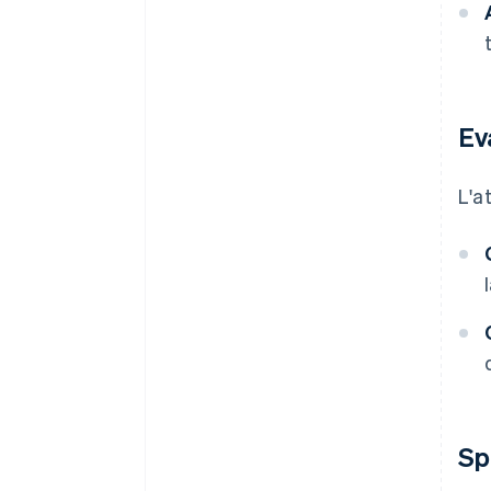
Ev
L'a
Sp