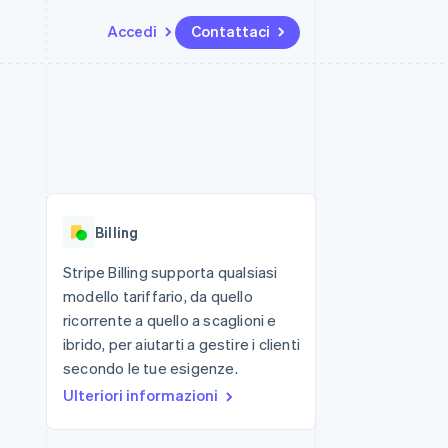
Accedi
Contattaci
Risorse
Ecosistema
Recapiti
me e marketplace
Altro
Integrazioni app
Partner
Contattaci
Product roadmap
ns
Esempi di codice
Stripe App Marketplace
Diventa nostro partner
Scopri cosa ti aspetta
 piattaforme
Blog per sviluppatori
ibero
Stato dell'API
Radar
Prevenzione delle frodi
Billing
Atlas
Costituzione di start-up
Stripe Billing supporta qualsiasi
modello tariffario, da quello
Climate
Rimozione del carbonio
ricorrente a quello a scaglioni e
ibrido, per aiutarti a gestire i clienti
Identity
Verifica online dell'identità
secondo le tue esigenze.
Ulteriori informazioni