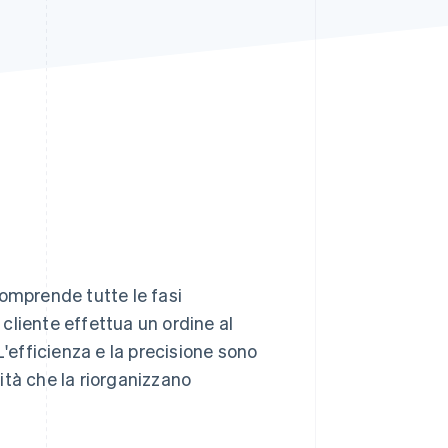
Stripe Sessions 2026
Scopri come Stripe sta
costruendo
l'infrastruttura
economica per l'IA.
Guarda ora
comprende tutte le fasi
 cliente effettua un ordine al
L'efficienza e la precisione sono
vità che la riorganizzano