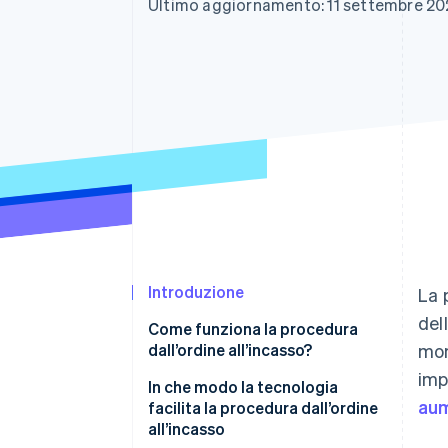
Ultimo aggiornamento: 11 settembre 2
Link
Pagamento accelerato
Financial Connections
Conti finanziari collegati
Introduzione
La 
del
Come funziona la procedura
dall’ordine all’incasso?
mom
imp
Gestione degli ordini
In che modo la tecnologia
aum
facilita la procedura dall’ordine
Gestione del credito
all’incasso