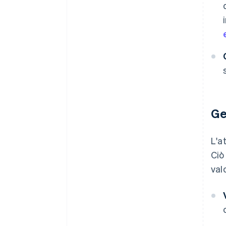
Ge
L'at
Ciò
val