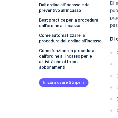
Di 
Evasione dell’ordine
Dall’ordine all’incasso e dal
può
preventivo all’incasso
Spedizione
pra
Dall’ordine all’incasso
Best practice per la procedura
Fatturazione
pas
dall’ordine all’incasso
Dal preventivo all’incasso
Contabilità clienti
Automazione e integrazione
Come automatizzare la
Di 
procedura dall’ordine all’incasso
Riscossione dei pagamenti
Dati e analisi
Valutazione delle esigenze e
Come funziona la procedura
Gestione dei dati
Gestione del credito
degli obiettivi
dall’ordine all’incasso per le
attività che offrono
Gestione delle relazioni con i
Selezione della tecnologia più
abbonamenti
clienti
adatta
Acquisizione e attivazione dei
Evasione degli ordini e logistica
Integrazione e
clienti
Inizia a usare Stripe
implementazione
Fatturazione e riscossioni
Gestione degli ordini
Formazione e gestione del
Conformità e sicurezza
cambiamento
Addebito e fatturazione
Miglioramento continuo e
Monitoraggio e ottimizzazione
Riconoscimento dei ricavi
feedback