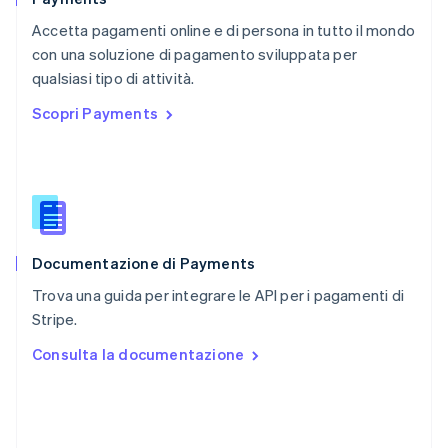
RAS di Hong Kong, Cina
Accetta pagamenti online e di persona in tutto il mondo
English
简体中文
con una soluzione di pagamento sviluppata per
Regno Unito
English
qualsiasi tipo di attività.
Repubblica Ceca
Scopri Payments
English
Romania
English
Singapore
English
简体中文
Slovacchia
English
Documentazione di Payments
Slovenia
English
Italiano
Trova una guida per integrare le API per i pagamenti di
Spagna
Stripe.
Español
English
Stati Uniti
Consulta la documentazione
English
Español
简体中文
Svezia
Svenska
English
Svizzera
Deutsch
Français
Italiano
English