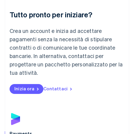
Liechtenstein
Deutsch
English
Tutto pronto per iniziare?
Lituania
English
Crea un account e inizia ad accettare
Lussemburgo
Français
Deutsch
English
pagamenti senza la necessità di stipulare
Malaysia
contratti o di comunicare le tue coordinate
English
简体中文
Malta
bancarie. In alternativa, contattaci per
English
progettare un pacchetto personalizzato per la
Messico
tua attività.
Español
English
Norvegia
English
Inizia ora
Contattaci
Nuova Zelanda
English
Paesi Bassi
Nederlands
English
Polonia
English
Portogallo
Português
English
Payments