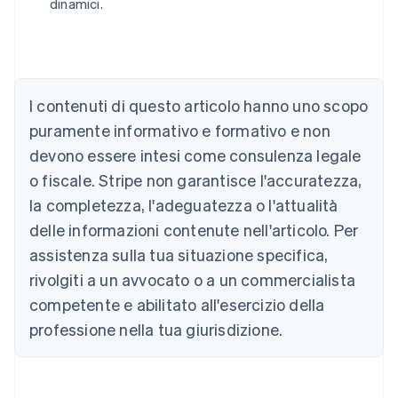
dinamici.
Australia
English
Austria
Deutsch
English
Belgio
I contenuti di questo articolo hanno uno scopo
Nederlands
Français
Deutsch
English
Brasile
puramente informativo e formativo e non
Português
English
devono essere intesi come consulenza legale
Bulgaria
o fiscale. Stripe non garantisce l'accuratezza,
English
Canada
la completezza, l'adeguatezza o l'attualità
English
Français
delle informazioni contenute nell'articolo. Per
Cina continentale
assistenza sulla tua situazione specifica,
简体中文
English
Cipro
rivolgiti a un avvocato o a un commercialista
English
competente e abilitato all'esercizio della
Croazia
English
Italiano
professione nella tua giurisdizione.
Danimarca
English
Emirati Arabi Uniti
English