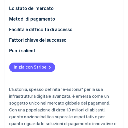
Scopri cosa ti aspetta
Lo stato del mercato
Radar
Ecosistema
Prevenzione delle frodi
Metodi di pagamento
Partner
Atlas
Utilizzo
Facilità e difficoltà di accesso
Stripe App Marketplace
Costituzione di start-up
Tendenze
Imposte
Fattori chiave del successo
Climate
Rimozione del carbonio
Storni e contestazioni
Punti salienti
Identity
Verifica online dell'identità
Pagamenti internazionali
Comprendere le preferenze locali per i pagamenti
Inizia con Stripe
Sicurezza e privacy
Rispettare le regole per i dati e la sicurezza
Dare priorità alla sicurezza
L'Estonia, spesso definita "e-Estonia" per la sua
Stripe Sessions 2026
infrastruttura digitale avanzata, è emersa come un
Scopri come Stripe sta costruendo l'infrastruttura economi
soggetto unico nel mercato globale dei pagamenti.
Guarda ora
Con una popolazione di circa 1,3 milioni di abitanti,
questa nazione baltica supera le aspettative per
quanto riguarda le soluzioni di pagamento innovative e