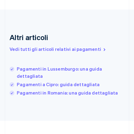
Estonia
English
Finlandia
English
Svenska
Francia
Altri articoli
Français
English
Germania
Vedi tutti gli articoli relativi ai pagamenti
Deutsch
English
Giappone
日本語
English
Gibilterra
Pagamenti in Lussemburgo: una guida
English
dettagliata
Grecia
Pagamenti a Cipro: guida dettagliata
English
India
Pagamenti in Romania: una guida dettagliata
English
Irlanda
English
Italia
Italiano
English
Lettonia
English