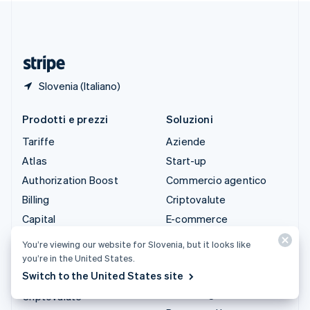
Thailandia
ไทย
English
Ungheria
English
Slovenia (Italiano)
Prodotti e prezzi
Soluzioni
Tariffe
Aziende
Atlas
Start-up
Authorization Boost
Commercio agentico
Billing
Criptovalute
Capital
E-commerce
Checkout
Strumenti finanziari
You’re viewing our website for Slovenia, but it looks like
integrati
Climate
you’re in the United States.
Automazione per finanza
Switch to the United States site
Connect
Aziende globali
Criptovalute