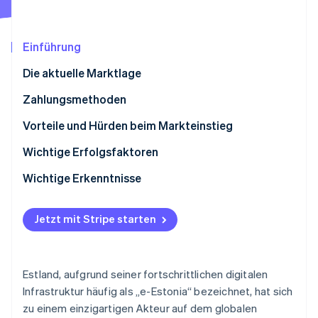
Betrugsprävention
Ecosystem
Atlas
Start-up-Gründung
Partner
Einführung
Stripe App-Marktplatz
Climate
Die aktuelle Marktlage
CO₂-Entnahme
Identity
Zahlungsmethoden
Online-Identitätsprüfung
Verwendung
Vorteile und Hürden beim Markteinstieg
Trends
Steuern
Wichtige Erfolgsfaktoren
Rückbuchungen und Zahlungsanfechtungen
Wichtige Erkenntnisse
Stripe-Sessions 2026
Internationale Zahlungen
Lokale Zahlungspräferenzen verstehen
Erfahren Sie, wie Stripe Lösungen für die Wirts
Jetzt ansehen
Jetzt mit Stripe starten
Sicherheit und Datenschutz
Erfüllen der Daten- und Sicherheitsvorschriften
Priorisieren der Sicherheit
Estland, aufgrund seiner fortschrittlichen digitalen
Infrastruktur häufig als „e-Estonia“ bezeichnet, hat sich
zu einem einzigartigen Akteur auf dem globalen