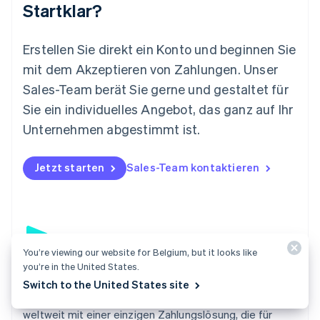
Startklar?
Mexiko
Español
English
Neuseeland
Erstellen Sie direkt ein Konto und beginnen Sie
English
mit dem Akzeptieren von Zahlungen. Unser
Niederlande
Nederlands
English
Sales-Team berät Sie gerne und gestaltet für
Norwegen
Sie ein individuelles Angebot, das ganz auf Ihr
English
Österreich
Unternehmen abgestimmt ist.
Deutsch
English
Polen
Jetzt starten
Sales-Team kontaktieren
English
Portugal
Português
English
Rumänien
English
Schweden
You’re viewing our website for Belgium, but it looks like
Svenska
English
you’re in the United States.
Schweiz
Payments
Switch to the United States site
Deutsch
Français
Italiano
English
Akzeptieren Sie Zahlungen online, am POS vor Ort und
Singapur
English
简体中文
weltweit mit einer einzigen Zahlungslösung, die für