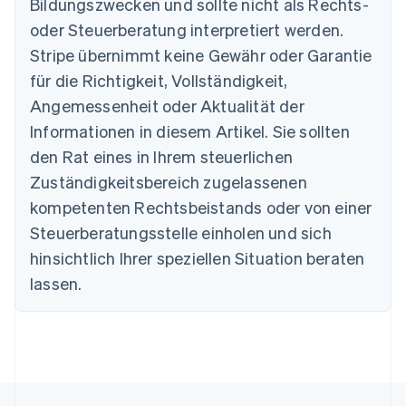
Bildungszwecken und sollte nicht als Rechts-
Brasilien
oder Steuerberatung interpretiert werden.
Português
English
Bulgarien
Stripe übernimmt keine Gewähr oder Garantie
English
für die Richtigkeit, Vollständigkeit,
Dänemark
Angemessenheit oder Aktualität der
English
Deutschland
Informationen in diesem Artikel. Sie sollten
Deutsch
English
den Rat eines in Ihrem steuerlichen
Estland
Zuständigkeitsbereich zugelassenen
English
Festlandchina
kompetenten Rechtsbeistands oder von einer
简体中文
English
Steuerberatungsstelle einholen und sich
Finnland
English
Svenska
hinsichtlich Ihrer speziellen Situation beraten
Frankreich
lassen.
Français
English
Gibraltar
English
Griechenland
English
Indien
English