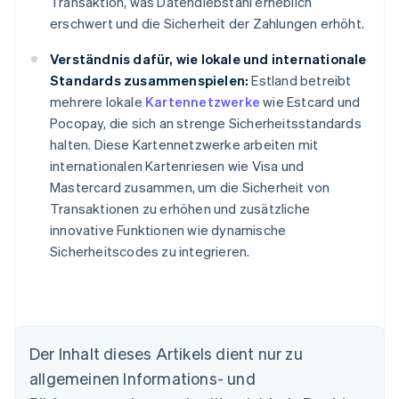
Transaktion, was Datendiebstahl erheblich
erschwert und die Sicherheit der Zahlungen erhöht.
Verständnis dafür, wie lokale und internationale
Standards zusammenspielen:
Estland betreibt
mehrere lokale
Kartennetzwerke
wie Estcard und
Pocopay, die sich an strenge Sicherheitsstandards
halten. Diese Kartennetzwerke arbeiten mit
internationalen Kartenriesen wie Visa und
Mastercard zusammen, um die Sicherheit von
Transaktionen zu erhöhen und zusätzliche
innovative Funktionen wie dynamische
Sicherheitscodes zu integrieren.
Australien
Der Inhalt dieses Artikels dient nur zu
English
allgemeinen Informations- und
Belgien
Nederlands
Français
Deutsch
English