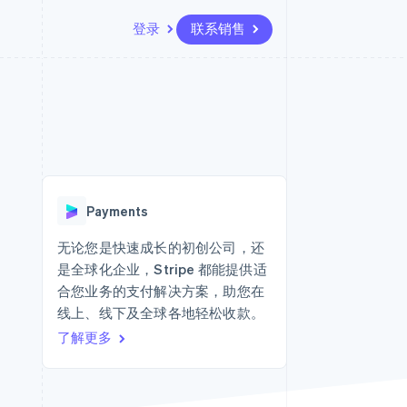
登录
联系销售
资源
生态系统
联系
场
更多
应用集成
合作伙伴
联系销售
Product roadmap
代码示例
Stripe App Marketplace
成为合作伙伴
了解未来规划
开发者博客
API 状态
Radar
欺诈防范
Payments
Atlas
初创企业注册
无论您是快速成长的初创公司，还
是全球化企业，Stripe 都能提供适
Climate
碳移除
合您业务的支付解决方案，助您在
线上、线下及全球各地轻松收款。
了解更多