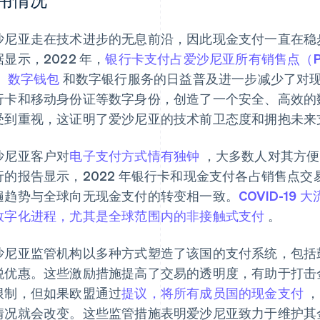
沙尼亚走在技术进步的无息前沿，因此现金支付一直在稳
显示，2022 年，
银行卡支付占爱沙尼亚所有销售点（PO
、
数字钱包
和数字银行服务的日益普及进一步减少了对
行卡和移动身份证等数字身份，创造了一个安全、高效的
受到重视，这证明了爱沙尼亚的技术前卫态度和拥抱未来
沙尼亚客户对
电子支付方式情有独钟
，大多数人对其方便
行的报告显示，2022 年银行卡和现金支付各占销售点交
遍趋势与全球向无现金支付的转变相一致。
COVID-1
数字化进程，尤其是全球范围内的非接触式支付
。
沙尼亚监管机构以多种方式塑造了该国的支付系统，包括
税优惠。这些激励措施提高了交易的透明度，有助于打击
限制，但如果欧盟通过
提议，将所有成员国的现金支付
，
情况就会改变。这些监管措施表明爱沙尼亚致力于维护其