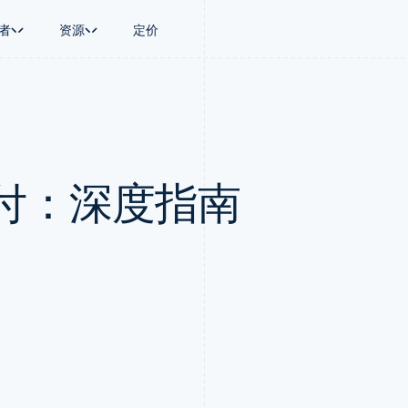
者
资源
定价
景
指南
按行业
公司
资金管理
平台和交易市
商务
持
接受线上付款
AI 企业
产品路线图
Global Payouts
Connect
币
持方案
实施预置结账流程
创作者经济
Sessions 年度大会
向第三方打款
平台支付
务
务
构建平台或交易市场
游戏
招聘
Crypto
付：深度指南
金融
管理订阅
酒店、旅游与休闲
资讯中心
钱包、稳定币发行和发卡基础设
动化
提供按用量计费
保险
Stripe Press
施
企业
发行稳定币支持的支付卡
媒体与娱乐
支付
通过智能体配置和管理服务
非营利组织
场
专业服务
理
公共部门
零售
化
on