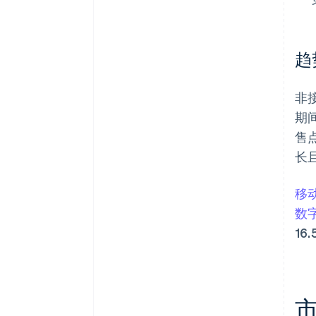
趋
非
期
售
长
移
数
1