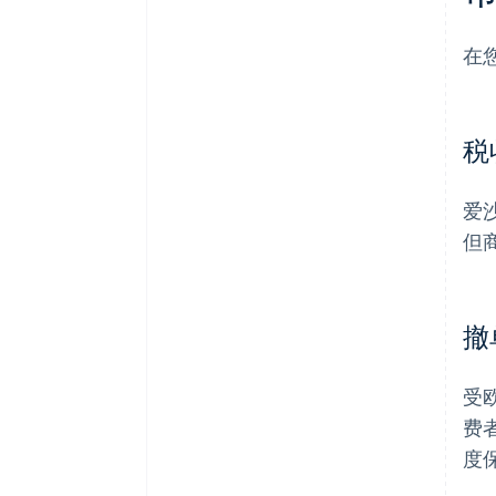
在
税
爱
但
撤
受
费
度