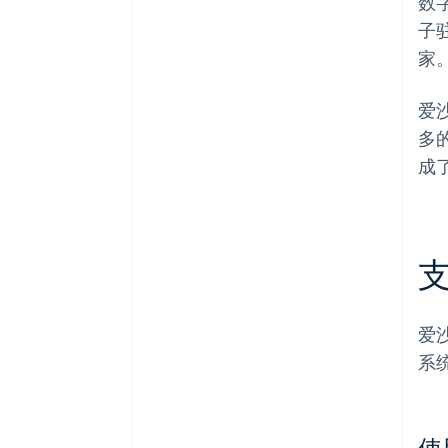
数
子
家
爱
多的
成了
爱
系
使