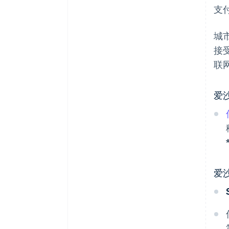
支
城
接
联
爱
爱