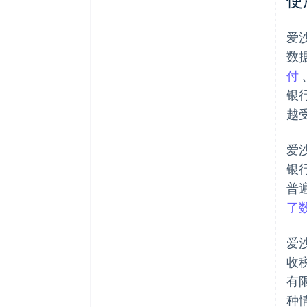
爱
数据
付
银
越
爱
银
普
了
爱
收
有
种