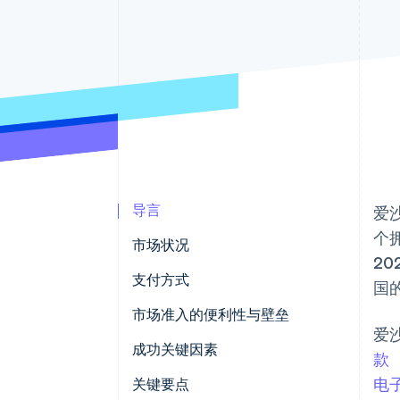
加速结账
导言
爱
个
市场状况
20
支付方式
国
使用情况
市场准入的便利性与壁垒
爱
趋势
税收
成功关键因素
款
电
撤单与争议
关键要点