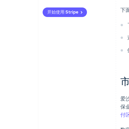
国际支付
了解本地支付偏好
下
开始使用 Stripe
安全与隐私
遵从数据和安全规则
优先考虑安全问题
爱
保
付区