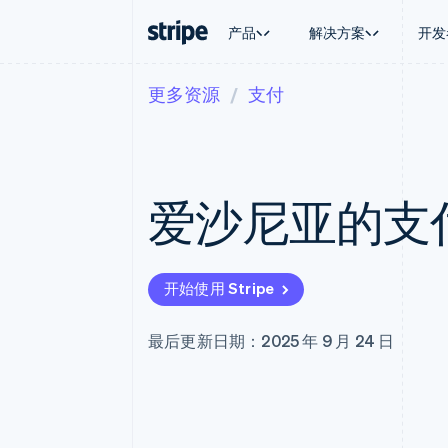
产品
解决方案
开发
更多资源
支付
按企业阶段
文档
学习
按应用场
支持
支付
营收
大型企业
Stripe 文档
博客
智能体
获取支
Payments
Billing
初创企业
API 参考文档
客户案例
加密货
托管支
在线支付
经常性收入
库与 SDK
指南
电子商
专业服
Managed Payments
Metronome
Stripe Apps
爱沙尼亚的支
嵌入式
备案商家解决方案
按用量计费
财务自
Payment links
Subscriptions
全球化
无代码支付
订阅管理
应用内
Checkout
Invoicing
交易市
预构建支付界面
一次性或定期账单
开始使用 Stripe
资金管
Elements
Tax
平台
灵活的 UI 组件
销售税和增值税自动
SaaS
Payment methods
Revenue Recogniti
最后更新日期：2025 年 9 月 24 日
接入 125+ 种支付方式
会计自动化
Terminal
Stripe Sigma
线下支付
自定义报告
Authorization Boost
Data Pipeline
支付成功率优化
数据同步
Link